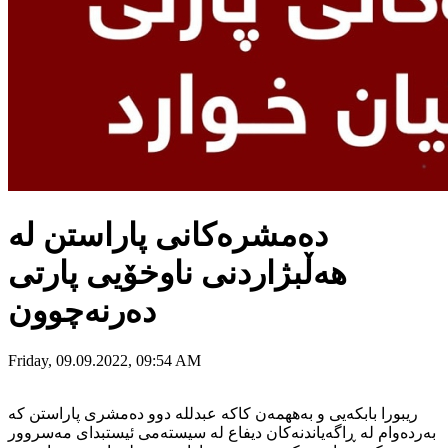
دەمشرەکانی پاراستن لە
هەڵبژاردنی ناوخۆیی پارتی
دەرنەچوون
Friday, 09.09.2022, 09:54 AM
ریبورا بابکەیی و بەههمەن کاکە عبدللە دوو دەمشری پاراستن کە
بەردەوام لە ڕاگەیاندنەکان دیفاع لە سیستەمی ئیستبدای مەسروور