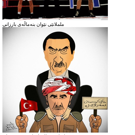
ململانێی نێوان بنەماڵەی بارزانی