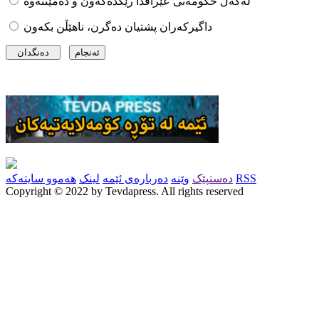
لەگەڵ حکومەتی عێراقدا رێکدەکەون و دەمێننەوە
داگیرکەران پشتیان دەگرن، ناهێڵن بکەون
RSS
دەستپێک
وێنە
دەربارەی ئێمە
لینک
هەموو سایتەکە
Copyright © 2022 by Tevdapress. All rights reserved