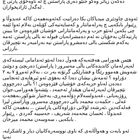
دەکەن زیاتر وەکو جنێو دەری پاراستنن چ لە ناوەخۆی پارتی چ
لەگەل ئازادیخوازان .
ئەوەی چاودێری میدیاکان بکا دەزانیت کەئەوبەهمەن کاکە عەبدوڵا و
ڕێبوار بابکەیی چ پەرلەمانتار و کەسایەتیەکی کۆیلەن بەلام ئەوا ئێمە
چی بکەین لەنێو حزب و پەرلەمانتارانی خۆشیان قێزەوەنن جا ببینن
پارتیەکان بەخۆیان نە ئەم دەمشرانەیان قبولە نە بالی پاراستن. ئەمە
یەکەم شکستی بالی دەمشرو پاراستن نیە بەرامبەر بە نێچیرڤان
بارزانی.
-----------------------------------------------------------
هێمن هەورامی هەفتەیەکە هەوڵ دەدا لەنێو ئەندامانی لیستەکەی
لەپەرلەمان کاندیدەکانی باڵی مەسرور ( پاراستن) دەربچێ و دوێنێ
شەویش هەموو رێگا و فشارێکی گرتۆتە بەر ت ، بەلام ئەمڕۆ ٧ بە ٢
دۆراوە ؟ ئەمەش نیشان دەدا کە بەهۆی ئەو ئیرهابەی ئەنجامی
دەدەن لەناو حزبەکەی خۆشیان قێزەوەنن !؟ باڵی دەرچووی
نێچیرڤان لەپەرلەمان هیڤدار ئەحمەد ، پێشەوا هەورامی،جوان
ڕۆژبەیانی ،عەبدولسەلام دۆڵەمەڕی، بەختیار شوکور،بەهجەت
عەلی ، حکمەت محمەد باڵی دەرچووی مەسرور وپاراستن لیزا
فەلەکەدین ،ئەرشەد لۆلانی دۆراوەکانی پاراستن ... بەهمەن کاکە
عەبدوڵا ، ئحسان محەمەد شەریف ، حەسیبە گەردی ، ڕێبوار
بابکەیی ، سەوسەن محمەد میرخان .
ئەو بابەت و هەواڵانەی کە ناوی نووسەرەکانیان دیار و ئاشکرایە،
تەنیا