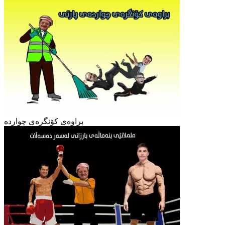
براوەی کۆنگرەی چواردە