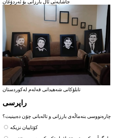
جاشایەتی ئال بارزانی بۆ ئەردۆغان
تابلۆکانی شەهیدانی قەلەم لەکوردستان
راپرسی
چارەنووسی بنەماڵەی بارزانی و تالەبانی چۆن دەبینیت؟
کۆتاییان نزیکە