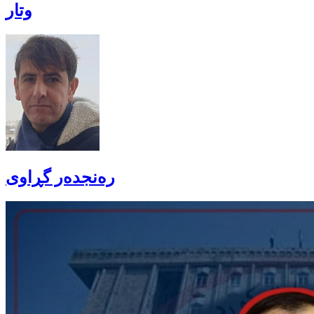
وتار
رەنجدەر گڕاوی