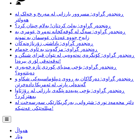
ڕەنجدەر گڕاوی: مسروور بارزانی لە مەریخ و خەلک لە
هەولێر
ڕەنجدەر گڕاوی: بەلێ کردتان! بەلام چیتان کرد؟
ڕەنجدەر گڕاوی: سەگ لە گوفەکخانە نەمڕێ عومری بە
زایەح چووە عەدنان عوسمان بە نمونە
ڕەنجدەر گڕاوی: پاداشتی زۆرناژەنەکان
ڕەنجدەر گڕاوی: مزگەوت بە ئاوی حەمام
ڕەنجدەر گڕاوی: کۆنگرەی نەتەوەیی لە نێوان ڤیزای شنگن و
تەقەتەقی لۆری بیرەدا!
ڕەنجدەر گڕاوی: بۆچی میدیای کوردی تازە خەبەری
دەبێتەوە؟
ڕەنجدەر گڕاوی: دەرگاکان بە ڕووی دیپلۆماسییەکی شکاو و
گەندەلی پارتی لە ئەمریکا دادەخرێن
ڕەنجدەر گڕاوی: بۆچی پەیەدە پێگەی بارزانی لە ڕۆژئاوا
بەهێزکرد؟
دلێر محەمەد نوری: شێروانی، بەرگریکارێکی سەرسەخت لە
میللەتێکی عەنتیکە!
هەواڵ
وتار