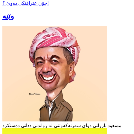
چۆن عێراقێکی دەوێ ؟!
وێنە
مسعود بارزانی دوای سەرنەکەوتنی لە رواندنی ددانی دەستکرد