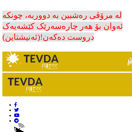
لە مرۆڤی رەشبین بە دووربە، چونکە
ئەوان بۆ هەر چارەسەرێک کێشەیەک
دروست دەکەن!(ئەنیشتاین)