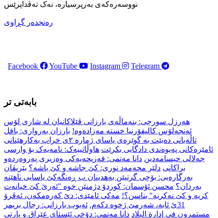
نووسەرەکەی بەرپرسیارە، نەک تەڤداپرێس
رەنجدەر گڕاوی
Facebook
YouTube
Instagram
Telegram
بابەتی تر
هەرزل سورچی: بنەماڵەی بارزانی ڤێلاكانیان لە شاری لۆس
ئەنجەلۆس كالیفۆرنیا خستە مەزادەوە!
بارزان بەرواری: بافل
تاڵەبانی دەبێت بە گوێرەی یاسای ژمارە ٢ی خراپ بەکارهێنانی
ئامێرەکانی پەیوەندی دادگایی بکرێت
هاوڵاتییەک: نامەیەک بۆ وارسی
جەلالی حیسامەدین
دانا مەنمی: فەزیحەیەکی وەزیری پەروەردەو
براکانی
دلێر محەمەد نوری: کێ جاشە و کێ باشە؟
بێریڤان
بەرگارەیی: بۆچی گرتیێن به‌هدینان ب ڕه‌نگه‌كێ یاسایی ناهێنه‌
به‌ردان؟
محسن ئۆسمان: کوردۆ دژمنێن خوە "ئەرێ کێ خیانەت
کریە و کێ نەکریە" بناسن؟!
مەکی ئامێدی: دێ كه‌ره‌مكه‌ن، ئه‌ڤرۆ
31ێ ئابه‌، شه‌رمێ ژخوه‌ دكه‌م.
ئەیوب بارزانی: رجال بريمر
مستمرون في إدارة البلاد
دانا مەنمی: دۆخی ئێستای عێراق و پارتی