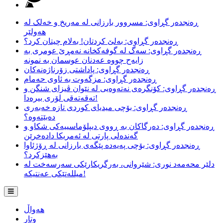
ڕەنجدەر گڕاوی: مسروور بارزانی لە مەریخ و خەلک لە
هەولێر
ڕەنجدەر گڕاوی: بەلێ کردتان! بەلام چیتان کرد؟
ڕەنجدەر گڕاوی: سەگ لە گوفەکخانە نەمڕێ عومری بە
زایەح چووە عەدنان عوسمان بە نمونە
ڕەنجدەر گڕاوی: پاداشتی زۆرناژەنەکان
ڕەنجدەر گڕاوی: مزگەوت بە ئاوی حەمام
ڕەنجدەر گڕاوی: کۆنگرەی نەتەوەیی لە نێوان ڤیزای شنگن و
تەقەتەقی لۆری بیرەدا!
ڕەنجدەر گڕاوی: بۆچی میدیای کوردی تازە خەبەری
دەبێتەوە؟
ڕەنجدەر گڕاوی: دەرگاکان بە ڕووی دیپلۆماسییەکی شکاو و
گەندەلی پارتی لە ئەمریکا دادەخرێن
ڕەنجدەر گڕاوی: بۆچی پەیەدە پێگەی بارزانی لە ڕۆژئاوا
بەهێزکرد؟
دلێر محەمەد نوری: شێروانی، بەرگریکارێکی سەرسەخت لە
میللەتێکی عەنتیکە!
هەواڵ
وتار