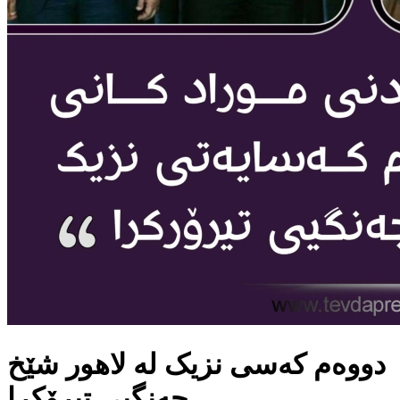
دووەم کەسی نزیک لە لاهور شێخ
جەنگیی تیرۆکرا