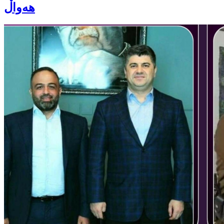
هەواڵ