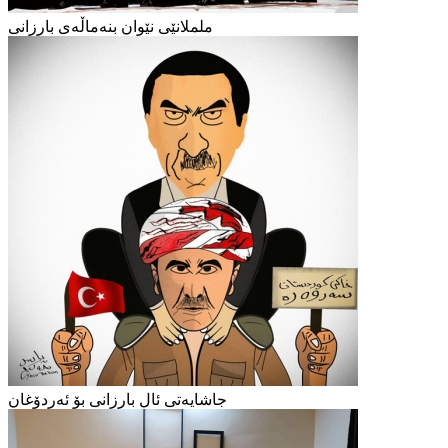
ململانێی نێوان بنەماڵەی بارزانی
جاشایەتی ئال بارزانی بۆ ئەردۆغان