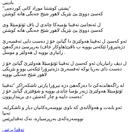
بادینی
"پشتی کوشتنا موراد کانی کوردەیی"
کەسێ دووێ یێ نێزیک لاهور شێخ جەنگی هاتە کوشتن
ل ئەنجامێ تەقینا بۆمبەکا چاندی ل ناڤ ئۆتۆمبێلا وی
کەسێ دووێ یێ نێزیک لاهور شێخ جەنگی هاتە کوشتن
ئەو کەسێ ل تەقینا هەولێرێ دا گیانێ خۆ ژ دەست دایی ئەفسەرێ
دژەتیرۆرا ئێکەتی بوویە ب ناڤێ(هاوكار جاف) بەرپرسێ دەزگەهێ
زانیاری بوویە ل هەولێر و موسڵ .
ل دیڤ زانیاریان ئەو کەسێ ل تەقینا ئۆتۆمبێلا هەولێرێ گیانێ خۆ ژ
دەست دای بەریا نوکە ئەفسەرێ دژەتیرۆرا ئێکەتی بوو و نێزیکی
لاهور شێخ جەنگی بوویە
لە راگەهاندنەکێ دا دەزگەهێ دژە تیرۆرا پارتی ئاشکەراکر "تەقینا
ئۆتۆمبێلا هەولێرێ ژبەر بۆمبا چاندی بوویە و شۆفێری گیانێ خۆ ژ
دەست داییە و چار کەسێن دی برینداربوون"
ئەو بابەت و هەواڵانەی کە ناوی نووسەرەکانیان دیار و ئاشکرایە،
تەنیا
نووسەرەکەی بەرپرسیارە، نەک تەڤداپرێس
تەڤدا پرێس