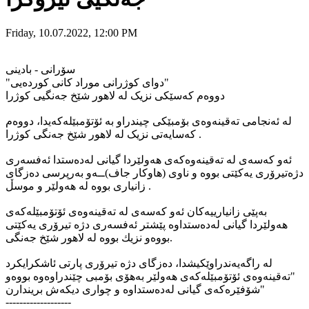
Friday, 10.07.2022, 12:00 PM
سۆرانی - بادینی
"دوای کوژرانی موراد کانی کوردەیی"
دووەم کەسێکی نزیک لە لاهور شێخ جەنگیی کوژرا
لە ئەنجامی تەقینەوەی بۆمبێکی چیندراو بە ئۆتۆمبێلەکەیدا، دووەم
کەسایەتی نزیک لە لاهور شێخ جەنگی کوژرا .
ئەو كەسەی لە تەقینەوەكەی هەولێردا گیانی لەدەستدا ئەفسەری
دژەتیرۆری یەكێتی بووە و ناوی (هاوكار جاف)ــەو بەرپرسی دەزگای
زانیاری بووە لە هەولێر و موسڵ .
بەپێی زانیارییەكان ئەو كەسەی لە تەقینەوەی ئۆتۆمبێلەكەی
هەولێردا گیانی لەدەستداوە پێشتر ئەفسەری دژە تیرۆری یەكێتی
بووەو نزیك بووە لە لاهور شێخ جەنگی.
لە راگەیەندراوێکیشدا، دەزگای دژە تیرۆری پارتی ئاشکرایکرد
"تەقینەوەی ئۆتۆمبێلەكەی هەولێر بەهۆی بۆمبی چێندراوەوە بووەو
شۆفێرەكەی گیانی لەدەستداوە و چواری دیکەش بریندارن"
-------------------