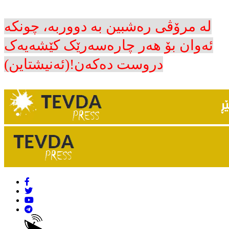
لە مرۆڤی رەشبین بە دووربە، چونکە
ئەوان بۆ هەر چارەسەرێک کێشەیەک
دروست دەکەن!(ئەنیشتاین)