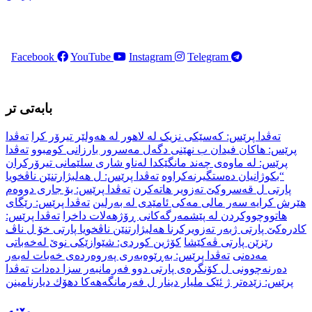
Facebook
YouTube
Instagram
Telegram
بابەتی تر
تەڤدا پرێس: کەسێکی نزیک لە لاهور لە هەولێر تیرۆر کرا
تەڤدا
پرێس: هاکان فیدان ب نهێنی دگەل مەسرور بارزانی کومبوو
تەڤدا
پرێس: لە ماوەی چەند مانگێكدا لەناو شاری سلێمانی تیرۆركران
“بكوژانیان دەستگیرنەكراوە
تەڤدا پرێس: ل هەلبژارتنێن ناڤخویا
پارتی ل قەسروکێ تەزویر هاتەکرن
تەڤدا پرێس: بۆ جاری دووەم
هێرش کرایە سەر مالی مەکی ئامێدی لە بەرلین
تەڤدا پرێس: رێگای
هاتووچووکردن لە پێشمەرگەکانی ڕۆژهەلات داخرا
تەڤدا پرێس:
کادرەکێ پارتی ژبەر تەزویرکرنا هەلبژارتنێن ناڤخویا پارتی خۆ ل ناڤ
رێزێن پارتی ڤەکێشا
کۆژین کوردی: شێوازێکی نوێ لەخەباتی
مەدەنی
تەڤدا پرێس: بەڕێوەبەری پەروەردەی خەبات لەبەر
دەرنەچوونی ل کۆنگرەی پارتی دوو فەرمانبەر سزا دەدات
تەڤدا
پرێس: زێدەتر ژ ئێک ملیار دینار ل فەرمانگەهەکا دهۆك دیارنامینن