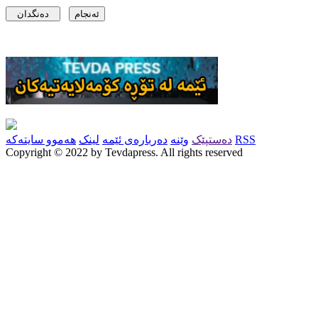
RSS
دەستپێک
وێنە
دەربارەی ئێمە
لینک
هەموو سایتەکە
Copyright © 2022 by Tevdapress. All rights reserved