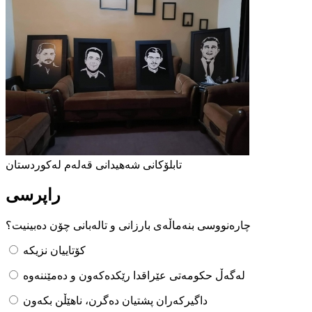
تابلۆکانی شەهیدانی قەلەم لەکوردستان
راپرسی
چارەنووسی بنەماڵەی بارزانی و تالەبانی چۆن دەبینیت؟
کۆتاییان نزیکە
لەگەڵ حکومەتی عێراقدا رێکدەکەون و دەمێننەوە
داگیرکەران پشتیان دەگرن، ناهێڵن بکەون