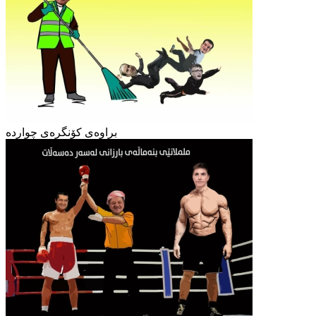
براوەی کۆنگرەی چواردە