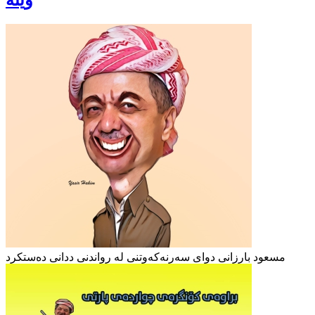
وێنە
مسعود بارزانی دوای سەرنەکەوتنی لە رواندنی ددانی دەستکرد