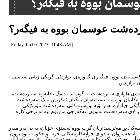
ەشت عوسمان بووە بە فیگەر؟
| Friday, 05.05.2023, 11:43 AM |
و کەسانەی، بوون فیگەری گەورەی، بوارێکی گرنگی ژیانی سیاسی
تراژیدین.
هێندەی هاواری سەردەشت لە گوێماندا، دەنگ ناداتەوە. سەردەشت،
رەکانیان بوونایە، ئێستا ئەوان بانگیان ئەکردین نەک سەردەشت.
 مەرگێکی جیاوازە. هەر بۆیە نووسینەکانی سەردەشت مۆرکێکی
یش، لای سەردەشت نەبوون. ئەگەرچی من بۆم نیە لە نرخی کارە
ییەکی پڕ مەترسیداریان گرت بووە ئەستۆی خۆیان، بە بێ بەرامبەر
واتا هەمووان بە دوای خراپەکارییەکانی حزب و حکومەتەوە بوون.
ن دەستیان بگەیشتایە بە هەرچ دەستدرێژییەک، بۆ سەر یاسا یان