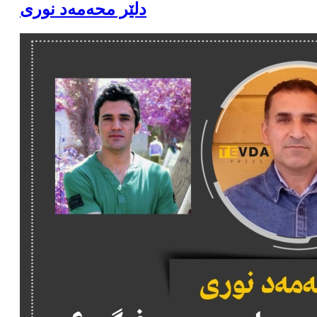
دلێر محەمەد نوری