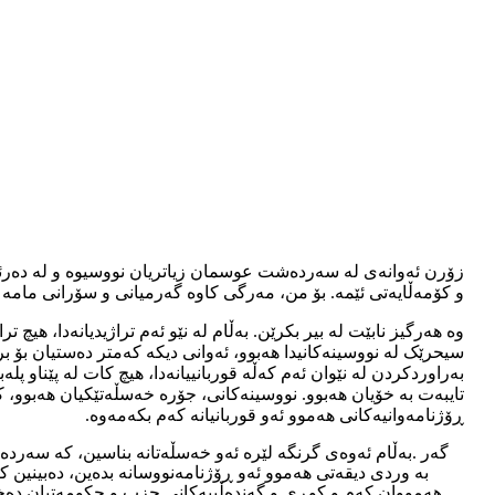
زۆرن ئەوانەی لە سەردەشت عوسمان زیاتریان نووسیوە و لە دەرئەن
و کۆمەڵایەتی ئێمە. بۆ من، مەرگی کاوە گەرمیانی و سۆرانی ما
وە هەرگیز نابێت لە بیر بکرێن. بەڵام لە نێو ئەم تراژیدیانەدا،
سیحرێک لە نووسینەکانیدا هەبوو، ئەوانی دیکە کەمتر دەستیان بۆ بر
بەراوردکردن لە نێوان ئەم کەڵە قوربانییانەدا، هیچ کات لە پێناو
تایبەت بە خۆیان هەبوو. نووسینەکانی، جۆرە خەسڵەتێکیان هەبوو،
ڕۆژنامەوانیەکانی هەموو ئەو قوربانیانە کەم بکەمەوە.
گەر
.
بەڵام ئەوەی گرنگە لێرە ئەو خەسڵەتانە بناسین، کە سەرد
بە وردی دیقەتی هەموو ئەو ڕۆژنامەنووسانە بدەین، دەبینین 
هەمووان کەم و کوڕی و گەندەڵییەکانی حزب و حکومەتیان دەخست