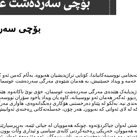
بۆچی سەرد
جامی نووسینەکانیاندا، کۆتایی تراژیدیشیان هەبووە. بەڵام کەمن ئە
مە حەمە و ویداد حسێنیش، به هەمان شێوەی مەرگی سەردەشت عوسمان 
 هیچ تراژیدیایەک هێندەی مەرگی سەردەشت عوسمان، خۆی نوێ ناکاتەوە. 
دبوو. ئەگەر هەمان ئەو نووسینانە، کاوە یان ویداد یاخود سۆران نووسە
 پلەبەندی نیە. بەڵکو لە پێناو دەرخستنی هۆکاری دەنگدانەوەی، هاواری
 کە لە لای ئەوانی کە نەبوون. هەر چۆن، خەسڵەتەکانی ڕەخنەی ئەوان
ەشتی لەوان جیاکردۆتەوە
.
چونکە هەموویان لە جیاتی ئێمە، بەرپرسیارێت
کە هەمووان، خەریکی ڕەخنەکردنی کایەی سیاسی و ئیداری وڵات بوون. 
ە ڕوو. دستیان دەخستە سەر ناشرینییەکانی ئەو مێژووەی ئەوان. ئەوا