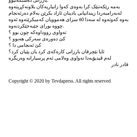
بارزانی دەستکەتبوو.
بەمە رێکەتنێک کرا بەوەی کەوا زانیاریەکان بلاونەکڕیتەوە
لەبەرامبەردا زیندانیانی بادینان ئازاد بکرێن بەلام دەرئەنجام
بەوە کەوتەوە لە سەدا 60 سزای هەموویان کەمبکرێتەوە ئەوە
چووە بورای جێبەجێکردنەوە.
تەواوی رووداوەکە چون بوو ؟
کێ دەورەی سەرکی هەبوو ؟
کێ ئەنجامی دا ؟
ئایا نێچرقان بارزانی کارەکەی کرد یان پێیان کرد؟
لەم ڤیدیۆیەدا تەواوی وەلامی ئەم پرسیارانە وەربگرە
قادر نادر
Copyright © 2020 by Tevdapress. All rights reserved