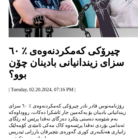
چیرۆکی کەمکردنەوەی ٪ ٦٠
سزای زیندانیانی بادینان چۆن
بوو؟
| Tuesday, 02.20.2024, 07:16 PM |
رۆژنامەنوس قادر نادر چیرۆکی کەمکردنەوەی ٪ ٦٠ سزای
زیندانیانی بادینان بۆ یەکەمین جار ئاشکرا دەکات، رووداوەکە
بەم شێوەیە دەستی پێکرد دەزگای تەڤدا پرێس لە رێگای
ئەندامی بۆردی تەڤدا پرێسەوە کاک مەکی ئامێدی کۆمەلێک
زانیاری هەتکبەری کوری گەورەی نێچیرقان بارزانی ئیدریس