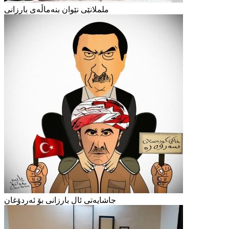
ململانێی نێوان بنەماڵەی بارزانی
جاشایەتی ئال بارزانی بۆ ئەردۆغان