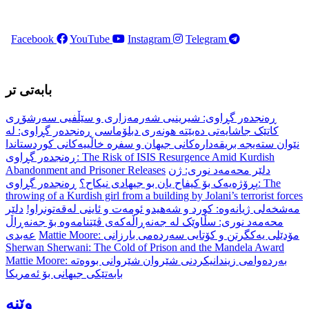
Facebook
YouTube
Instagram
Telegram
بابەتی تر
ڕەنجدەر گڕاوی: شیرینیی شەرمەزاری و سێڵفیی سەرشۆڕی
کاتێک جاشایەتی دەبێتە هونەری دبلۆماسی
ڕەنجدەر گڕاوی: لە
نێوان ستەیجە بریقەدارەکانی جیهان و سفرە خاڵییەکانی کوردستاندا
ڕەنجدەر گڕاوی: The Risk of ISIS Resurgence Amid Kurdish
دلێر محەمەد نوری: ژن
Abandonment and Prisoner Releases
پڕۆژەیەک بۆ کیفاح یان بو جیهادی نیکاح؟
ڕەنجدەر گڕاوی: The
throwing of a Kurdish girl from a building by Jolani’s terrorist forces
مەشخەلی ژیانەوە: کورد و شەهیدو ئومەت و ئاینی لەقەتونراو!
دلێر
محەمەد نوری: سڵاوێک لە جەنەڕاڵەکەی ڤێتنامەوە بۆ جەنەڕاڵ
Mattie Moore: مۆدێلی یەکگرتن و کۆتایی سەردەمی بارزانی
عەبدی
Sherwan Sherwani: The Cold of Prison and the Mandela Award
Mattie Moore: بەردەوامی زیندانیکردنی شێروان شێروانی بووەتە
بابەتێکی جیهانی بۆ ئەمریکا
وێنە