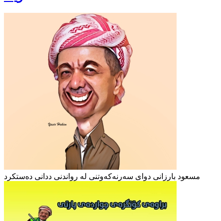
مسعود بارزانی دوای سەرنەکەوتنی لە رواندنی ددانی دەستکرد