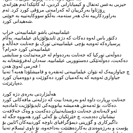
حیزبی بەعس ئەنفال و کیمیابارانی کردین، لە کاتێکدا ئەم هێزانەی
ڕۆژئاوا بەرگرییان لە کەرامەتی مرۆڤی کورد کرد. ئەم
بەراوردکارییە نەک هەر ستەمە، بەڵکو سووکایەتییە بە خوێنی
شەهیدانی کورد.
عیلمانییەتی باشو عیلمانییەتی خراپ
دکتۆر باس لەوە دەکات کە دژی ئایدیۆلۆژیای عیلمانییە، بەڵام
پرسیارەکە ئەوەیە بۆچی عیلمانییەتی تورک بۆ جەنابت حەڵاڵە و
عیلمانییەتی کورد حەرام؟
دەوڵەتی تورکیا کە جەنابت بەردەوام لە خزمەتیدایت و ستایشی
دەکەیت، دەوڵەتێکی دەستووریی عیلمانییە. سەدان لەفرۆشخانە بە
فەرمی لەوێ هەن !
چ جیاوازییەک لە نێوان عیلمانییەتی ئەنقەرە و قامیشلۆدا هەیە؟ تەنیا
جیاوازی ئەوەیە کە یەکەمیان کورد دەکوژێت و دووەمیان کورد
دەپارێزێت.
هەڵبژاردنی بەرەی دژە کورد
جەنابت بڕیارت داوە لەو بەرەیەدا بیت کە دژایەتی مافەکانی کورد
دەکات، بۆ ئەمەش هەمیشە بیانوویەکی ئایدیۆلۆژیت ئامادەیە.
ئەو لایەنانەی جەنابت دۆستایەتییان دەکەیت و وەک خەلافەت
نیشانیان دەدەیت، چ خێرێکیان بۆ گەلی کورد هەبووە جگە لە
داگیرکاری و گۆڕینی دیمۆگرافیای ناوچە کوردییەکان؟ئایین بۆ
پۆست و بەرژەوەندی بەکاردەهێنێت بەداخەوە، تۆ ناوی ئیسلام تەنیا