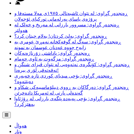
ڕەنجدەر گڕاوی: لە نێوان ئاشبەتالی ١٩٧٥ی مەلا مستەفا و
پرۆژەی یاسای پەرلەمانی تورکیای ئۆجەلان
ڕەنجدەر گڕاوی: مسروور بارزانی لە مەریخ و خەلک لە
هەولێر
ڕەنجدەر گڕاوی: بەلێ کردتان! بەلام چیتان کرد؟
ڕەنجدەر گڕاوی: سەگ لە گوفەکخانە نەمڕێ عومری بە
زایەح چووە عەدنان عوسمان بە نمونە
ڕەنجدەر گڕاوی: پاداشتی زۆرناژەنەکان
ڕەنجدەر گڕاوی: مزگەوت بە ئاوی حەمام
ڕەنجدەر گڕاوی: کۆنگرەی نەتەوەیی لە نێوان ڤیزای شنگن و
تەقەتەقی لۆری بیرەدا!
ڕەنجدەر گڕاوی: بۆچی میدیای کوردی تازە خەبەری
دەبێتەوە؟
ڕەنجدەر گڕاوی: دەرگاکان بە ڕووی دیپلۆماسییەکی شکاو و
گەندەلی پارتی لە ئەمریکا دادەخرێن
ڕەنجدەر گڕاوی: بۆچی پەیەدە پێگەی بارزانی لە ڕۆژئاوا
بەهێزکرد؟
هەواڵ
وتار