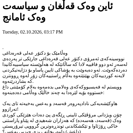
ئاین وەک قەڵغان و سیاسەت
وەک ئامانج
Tuesday, 02.10.2026, 03:17 PM
.
وەڵامێک بۆ دکتۆر عەلی قەرەداغی
نووسینەکەی ئەمرۆی دکتۆر عەلی قەرەداغی جارێکی تر پەردەی
لەسەر ئەو دوو فاقییە لادا کە ساڵانێکە لە هەڵوێستە سیاسییەکانیدا
دەردەکەوێت. ئەو دەیەوێت بە پۆشاکی ئایین پاساو بۆ دژایەتیکردنی
لایەنە کوردییەکان بهێنێتەوە بەڵام ڕاستییەکان زۆر لەوە ڕوونترن
کە بشاردرێنەوە.
وویستم لە فەیسبووکەکەی وەلامی بدەمەوە بەلام کۆمێنتی داغ
خستووە بۆیە لێرەدا بە چەند خاڵێک وەڵامی دەدەینەوە:
هاوکێشەیەکی نادادپەروەر قەسەد و بەعس بەخیەتە تای یەک
تەرازوو!
چۆن ویژدانی مرۆڤێکی ئایینی ڕێگەی پێ دەدات هێزێکی کوردی
وەک (قەسەد، هەسەدە) کە هەزاران شەهیدی لە پێناو پاراستنی
خاکی ڕۆژئاوا و تێكشکاندنی توندڕەوترین گرووپی تیرۆریستی
(داعش) داوە، بخاتە ڕیزی حیزبی بەعس؟