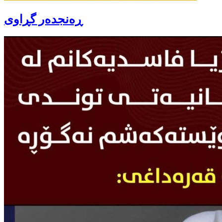
ڕەنجدەر گڕاوی