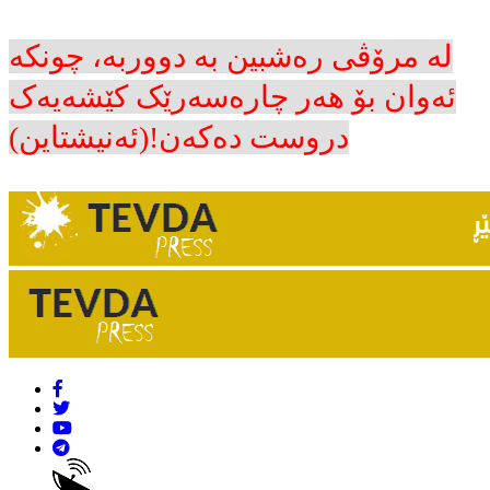
لە مرۆڤی رەشبین بە دووربە، چونکە
ئەوان بۆ هەر چارەسەرێک کێشەیەک
دروست دەکەن!(ئەنیشتاین)