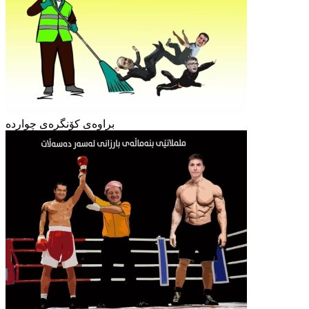
براوەی کۆنگرەی چواردە