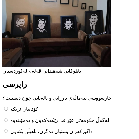
تابلۆکانی شەهیدانی قەلەم لەکوردستان
راپرسی
چارەنووسی بنەماڵەی بارزانی و تالەبانی چۆن دەبینیت؟
کۆتاییان نزیکە
لەگەڵ حکومەتی عێراقدا رێکدەکەون و دەمێننەوە
داگیرکەران پشتیان دەگرن، ناهێڵن بکەون