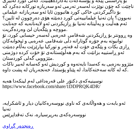
بۆ پاراستنی پێگە و پۆستەکەت بەکاردەهێنیت. گەلی کورد لەبیری
ناچێت کە چۆن نوێژت لەسەر تەرمی ئەو سەربازە تورکانە دەکرد کە
بۆ داگیرکردنی خاکی کورد هاتبوون ئایا ئەو سەربازانە عیلمانی
نەبوون؟ یان تەنیا عیلمانییەتی کورد دەبێتە هۆی دەرچوون لە ئایین؟
ئەم هەڵیت و پەڵیتانە تەنیا بۆ ڕازیکردنی ئەو لایەنانەیە کە جەنابت
مووچە و پێگەیان لێ وەردەگریت.
وە ڕوونتر بۆ ڕازیکردنی شەقامی عەرەبی لەسەر حیسابی کورد، تۆ
توانیوتە بەم جۆرە گوتارانە دڵی شەقامی عەرەبی و ئیخوانەکان
ڕازی بکات و پێگەی خۆت لە قەتەر و تورکیا بپارێزێت بەڵام دەبێت
ئەو ڕاستییە بزانێت کە بەم هەڵوێستانەی تۆ خۆت کردە دوژمنی
مێژوویی گەلی کوردستان.
مێژوو بەزەیی بە کەسدا نایەتەوە و کوردیش ئەو کەسانە لەبیر ناکات
کە لە کاتە سەختەکاندا، لە پێناو پۆستدا، خەنجەریان لە پشت داوە.
نوسینیەکەی دکتۆر علی قەرەداغی لەم لینکەدا هەیە
https://www.facebook.com/share/1DDPRQK4DR/
ئەو بابەت و هەواڵانەی کە ناوی نووسەرەکانیان دیار و ئاشکرایە،
تەنیا
نووسەرەکەی بەرپرسیارە، نەک تەڤداپرێس
ڕەنجدەر گڕاوی