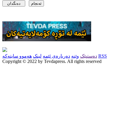
RSS
دەستپێک
وێنە
دەربارەی ئێمە
لینک
هەموو سایتەکە
Copyright © 2022 by Tevdapress. All rights reserved