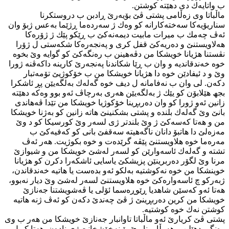
ب واتایه‌ك دی دهێته‌ كوشتن.
ماڵباتا وی زه‌ڵامی پشتی ڤێ بۆیه‌رێ ڕادبن ب دروستكرنا
سناریۆیه‌كا سه‌خته‌كارانه‌ كو وه‌ك ژ سه‌رده‌ما ڕژێما به‌عس ژبۆ وان
ئه‌ڤ چه‌مك ب میرات مابیت دیمه‌نه‌كێ ب ڕێكو پێك ژ ژۆره‌كا
هه‌لاویستنێ و ده‌ریه‌كێ قفل كری و په‌نجه‌ره‌كا شكه‌ستی ل ژۆرا
نڤستنا هژیانا خویشكا من دڤه‌هینن ب ره‌نگه‌كێ كو گوایه‌ وێ بخوه‌
خوه‌ خه‌ندقاندیه‌ و وان ب ڕێا شكاندنا په‌نجه‌رێ كارینه‌ داكه‌ڤنه‌ ژورا
وێ و د ئیفادێن خوه‌ دا هژیانا خویشكا من ب خۆكوژیێ تۆمه‌تبار
دكه‌ن. لی وان ب نه‌فامانه‌ ل دیف خوه‌ گه‌له‌ك به‌لگه‌یێن پڕ ئاشكرا
بجھ هێلابۆن كو یێك ژ به‌لگه‌یێن هه‌ری به‌رچاڤ ئه‌و بوو وه‌كه‌ دهێته‌
زانین ئه‌و ژورا كو وان ده‌ربڕینا خۆكوژیا خویشكا من تێدا ڤه‌هاندی
بانێ وێ گه‌له‌ك بلنده‌ و پشتی بشكنینێ هاته‌ زانین كو به‌ژنا خویشكا
من و هه‌تا كه‌سه‌كێ ژ وێ بلندتر ژی لسه‌ر وێ كورسیكا كو د وێ
مه‌زه‌لێ دا هاتبۆ دانان ناگه‌هیته‌ سه‌قفێ بانی كو كه‌فیه‌كێ ب
مه‌ره‌ما خوه‌ هلاویستنێ پێڤه‌ گرێده‌ت و خوه‌ بكوژیت. هه‌ر ئه‌ڤ
تشته‌ و گه‌له‌ك ئاسه‌وارێن كو لسه‌ر له‌شێ خویشكا من و شیوازێ
مرنا وێ لگۆر ده‌ربرینێن پزیشكێ یاسایی ئاشكه‌را دكرن كو هژیانا
خوینشكا من خوه‌ نه‌كوشتیه‌ به‌لكو ئه‌و بده‌ست یا هاتیه‌ خه‌ندقاندن،
ژبه‌ركو چ ئاسه‌واره‌كێ خوه‌ هلاویستنێ لسه‌ر له‌شێ وێ دیار نه‌بوو،
هه‌تا ئه‌و كه‌سێن شاهدیا ڕێوڕه‌سما ئۆلی یا ڤه‌شویشتنا جه‌نازێ
خویشكا من كرین ده‌ربڕینێ ژ ڤێ چه‌ندێ دكه‌ن كو ئه‌ڤ ژنه‌ هاتیه‌
كوشتن نه‌ك خوه‌ كوشتیه‌.
پشتی ڤێ كریارێ ئه‌و ماڵباتا تاوانبار جه‌نازێ خویشكا من هه‌ر ب وی
ره‌نگی دهێلن و هه‌وڵا برنا وێ بۆ نه‌خۆشخانێ ژی ناده‌ن. هه‌تا كو ل