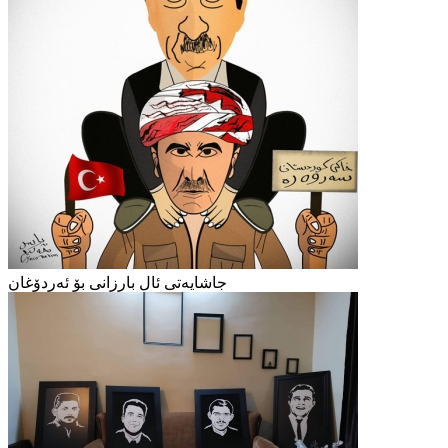
جاشایەتی ئال بارزانی بۆ ئەردۆغان