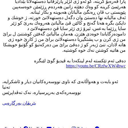
پارا قه‌ره‌بۆ كرینه‌، كو ئه‌و ژی لژێر پارێزڤانیا ده‌ستهه‌لاتا بێدادیا
هه‌رێمێ كرینه‌ كو وه‌ك دهێته‌ زانین هه‌رده‌م ڕژێمێن خوه‌سه‌پین
پێویستی ب ڤان ڕه‌نگێ ماڵباتان هه‌بوینه‌ و بكار ئینانه‌.
ئه‌ڤ مالباته‌ نها ده‌ستێ وان دگه‌ل ده‌ستهه‌لاتێ خورته‌، ژ خوشك و
دایكێ بگره‌ هه‌تا گه‌نج و كالێن ڤێ ماڵباتێ هه‌روه‌ك به‌رێ كو ژێر
سایا ڕژێما به‌عس، ئیرۆ ژی ژێر سایا ڤێ ده‌ستهه‌لاتێ د
داموده‌زگایاندا خوه‌دی هێزن. هه‌مان ماڵباتێ گه‌فێن كوشتنێ ل براێ
من ژی كرن و ب پشتگیریا ده‌ستهه‌لاتێ براێ من ژ كارێ خوه‌ ژی
هاته‌ لادان، تنێ ژبه‌ر كو ژ ده‌ڤێ براێ من ده‌ركه‌تبۆ كو گۆتبۆ خویشكا
من هاتیه‌ كوشتن نه‌ك خوه‌ كوشتیه‌.
دەقی ئەم تێکستە لەم لینکەدا بە ڤیدیۆ گوێ لێبگرە
https://youtu.be/CRzfwXW4bwc
ئەو بابەت و هەواڵانەی کە ناوی نووسەرەکانیان دیار و ئاشکرایە،
تەنیا
نووسەرەکەی بەرپرسیارە، نەک تەڤداپرێس
بێریڤان بەرگارەیی