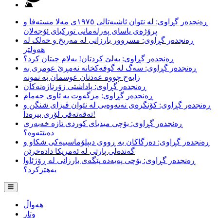
ڕەنجدەر گڕاوی: لە نێوان ئاشبەتالی ١٩٧٥ی مەلا مستەفا و
پرۆژەی یاسای پەرلەمانی تورکیای ئۆجەلان
ڕەنجدەر گڕاوی: مسروور بارزانی لە مەریخ و خەلک لە
هەولێر
ڕەنجدەر گڕاوی: بەلێ کردتان! بەلام چیتان کرد؟
ڕەنجدەر گڕاوی: سەگ لە گوفەکخانە نەمڕێ عومری بە
زایەح چووە عەدنان عوسمان بە نمونە
ڕەنجدەر گڕاوی: پاداشتی زۆرناژەنەکان
ڕەنجدەر گڕاوی: مزگەوت بە ئاوی حەمام
ڕەنجدەر گڕاوی: کۆنگرەی نەتەوەیی لە نێوان ڤیزای شنگن و
تەقەتەقی لۆری بیرەدا!
ڕەنجدەر گڕاوی: بۆچی میدیای کوردی تازە خەبەری
دەبێتەوە؟
ڕەنجدەر گڕاوی: دەرگاکان بە ڕووی دیپلۆماسییەکی شکاو و
گەندەلی پارتی لە ئەمریکا دادەخرێن
ڕەنجدەر گڕاوی: بۆچی پەیەدە پێگەی بارزانی لە ڕۆژئاوا
بەهێزکرد؟
هەواڵ
وتار