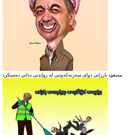
مسعود بارزانی دوای سەرنەکەوتنی لە رواندنی ددانی دەستکرد