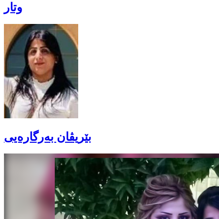
وتار
بێریڤان بەرگارەیی