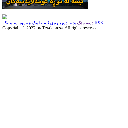
RSS
دەستپێک
وێنە
دەربارەی ئێمە
لینک
هەموو سایتەکە
Copyright © 2022 by Tevdapress. All rights reserved