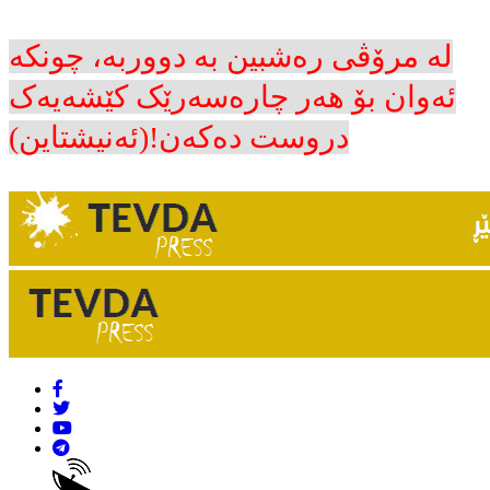
لە مرۆڤی رەشبین بە دووربە، چونکە
ئەوان بۆ هەر چارەسەرێک کێشەیەک
دروست دەکەن!(ئەنیشتاین)