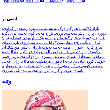
Facebook
YouTube
Instagram
Telegram
بابەتی تر
ئازاد کاکەیی: هەرگیز دوگ بە پشیلە مەسپێرە
رەنجدەر گڕاوی:
دووریی پارتی
دلێر محەمەد نوری: تۆڕە مەبە، گوێ لەسەعدی بگرە
قادر نادر: سوارە فتاح گەندەڵترین سەرۆک شارەوانی
تەڤدا پرێس:
ئه‌ڤ به‌لگه‌یه‌ چ دسه‌لمینیت؟
دانا مەنمی: سیناریۆی پارتی دوای
تیرۆرکردنی سۆران مامە حەمە
ئەیوب بارزانی: ليس من شك أن
حكومة أربيل تتحمل قسطها من المسؤولية عن الجريمة البشعة
لموقفها المتخاذل
ئەیهان سەعید: سەیری پارادۆکسەی پارتی چەند
خوێنی کورد لایان بێ نرخە!
تاكۆر زه‌رده‌شت: بنه‌ماڵا بارزانی گه‌لی
مه‌ مه‌حكومی بێ كرامه‌تیێ كریه‌
عەبدوڵای مەلا نوری: هەمواری
یاسای نەوت و گاز… ئەو تاوانەی بە بێدەنگی تێپەڕی!
وێنە