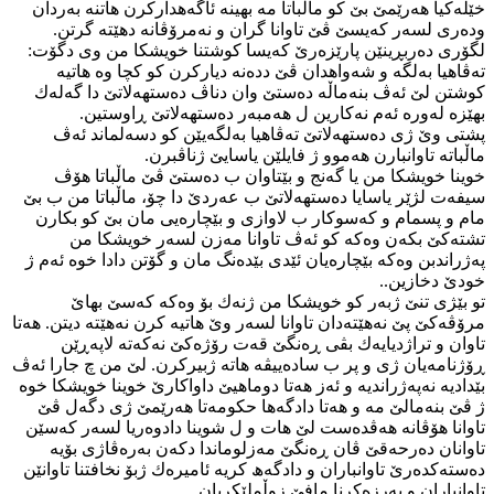
خێله‌كیا هه‌رێمێ بێ كو ماڵباتا مه‌ بهینه‌ ئاگه‌هداركرن هاتنه‌ به‌ردان
وده‌ری لسه‌ر كه‌یسێ ڤێ تاوانا گران و نه‌مرۆڤانه‌ دهێته‌ گرتن.
لگۆری ده‌ربڕینێن پارێزه‌رێ كه‌یسا كوشتنا خویشكا من وی دگۆت:
ته‌ڤاهیا به‌لگه‌ و شه‌واهدان ڤێ دده‌نه‌ دیاركرن كو كچا وه‌ هاتیه‌
كوشتن لێ ئه‌ڤ بنه‌ماڵه‌ ده‌ستێ وان دناڤ ده‌ستهه‌لاتێ دا گه‌له‌ك
بهێزه‌ له‌وره‌ ئه‌م نه‌كارین ل هه‌مبه‌ر ده‌ستهه‌لاتێ ڕاوستین.
پشتی وێ ژی ده‌ستهه‌لاتێ ته‌ڤاهیا به‌لگه‌یێن كو دسه‌لماند ئه‌ڤ
ماڵباته‌ تاوانبارن هه‌موو ژ فایلێن یاسایێ ژناڤبرن.
خوینا خویشكا من یا گه‌نج و بێتاوان ب ده‌ستێ ڤێ ماڵباتا هۆڤ
سیفه‌ت لژێر یاسایا ده‌ستهه‌لاتێ ب عه‌ردێ دا چۆ، ماڵباتا من ب بێ
مام و پسمام و كه‌سوكار ب لاوازی و بێچاره‌یی مان بێ كو بكارن
تشته‌كێ بكه‌ن وه‌كه‌ كو ئه‌ڤ تاوانا مه‌زن لسه‌ر خویشكا من
په‌ژراندبن وه‌كه‌ بێچاره‌یان ئێدی بێده‌نگ مان و گۆتن دادا خوه‌ ئه‌م ژ
خودێ دخازین..
تو بێژی تنێ ژبه‌ر كو خویشكا من ژنه‌ك بۆ وه‌كه‌ كه‌سێ بهاێ
مرۆڤه‌كێ پێ نه‌هێته‌دان تاوانا لسه‌ر وێ هاتیه‌ كرن نه‌هێته‌ دیتن. هه‌تا
تاوان و تراژدیایه‌ك بڤی ڕه‌نگێ قه‌ت رۆژه‌كێ نه‌كه‌ته‌ لاپه‌ڕێن
ڕۆژنامه‌یان ژی و پر ب ساده‌ییڤه‌ هاته‌ ژبیركرن. لێ من چ جارا ئه‌ڤ
بێدادیه‌ نه‌په‌ژراندیه‌ و ئه‌ز هه‌تا دوماهیێ داواكارێ خوینا خویشكا خوه‌
ژ ڤێ بنه‌مالێ مه‌ و هه‌تا دادگه‌ها حكومه‌تا هه‌رێمێ ژی دگه‌ل ڤێ
تاوانا هۆڤانه‌ هه‌ڤده‌ست لێ هات و ل شوینا دادوه‌ریا لسه‌ر كه‌سێن
تاوانان ده‌رحه‌قێ ڤان ڕه‌نگێ مه‌زلوماندا دكه‌ن به‌ره‌ڤاژی بۆیه‌
ده‌سته‌كده‌رێ تاوانباران و دادگه‌ھ كریه‌ ئامیره‌ك ژبۆ نخافتنا تاوانێن
تاوانباران و به‌رزه‌كرنا مافێ زوڵملێكریان.