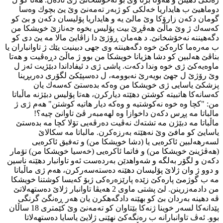
دوماهیێ ب هایداریا خه‌لكی كو ژبه‌ر ته‌مه‌نێ وێ یێ بچوك وه‌سا
گومان دكه‌ن زارۆكا وێ مالێ یه‌ و هایداریا پۆلیسان دكه‌ن و بێ كو
كه‌سه‌ك ژ وێ ماڵێ هه‌ڤڕێ بیت پۆلیس بخوه‌ جه‌نازێ خویشكا من
دگه‌هیننه‌ نه‌خۆشخانێ. د هه‌مان ڕۆژێ دا زاڤایێ مالا مه‌ یێ دی كو
ب مه‌ره‌ما كاره‌كێ خوه‌ دگه‌هینته‌ وی جهی دبینیت یێك ژ تاوانباران یا
بناڤێ هه‌لبین كو دشا هژیانا خویشكا من بوو ژ ماڵێ دڕه‌ڤیت و هه‌تا
ماوه‌یه‌كێ ژی خوه‌ وندا دكه‌ت. پاشی ژی د ئیفاداندا دبێژیت ئه‌ز ل
وێ رۆژێ ل جهێ بویه‌رێ نه‌بوومه‌، ل ده‌سپێكێ لگۆری ده‌ربڕینا
پزشكێ یاسایی ژی خویشكا من وه‌كه‌ بده‌ستێ كه‌سه‌ك یان
كه‌سانه‌كا هاتبیته‌ كوشتن دهێته‌ دیاركرن، هه‌تا پۆلیس دبێژنه‌ ماڵباتا
من: "كچا وه‌ خوه‌ نه‌كوشتیه‌ و وه‌كه‌ دیار هاتیه‌ كوشتن" هه‌م ژی ژ
مالباتا مه‌ پڕس دكه‌ن داخوازا وه‌ لهه‌مبه‌ر ڤێ تاوانێ چیه‌؟!
ماڵباتا مه‌ دبێژن مه‌ تشته‌ك نه‌ڤیت ده‌رڤه‌یی تۆلا كچا مه‌ بده‌ستێ
یاسایێ كو مافێ وێ نه‌هێته‌ به‌رزه‌كرن. مالباتا مه‌ سكالاێ
لسه‌رهه‌لبین ئاكره‌یی یا (دشا خویشكا من) و ته‌فیق ئاكره‌یی
(هه‌ڤژینێ خویشكا من) و فاتما ئاكره‌یی (خه‌سیا خویشكا من) تۆمار
دكه‌ن و لگۆر به‌لگه‌ و شه‌واهدێن به‌رده‌ست ئه‌و تاوانبار دهێنه‌ ناسین
و دوو ژ وان ژلاێ پۆلیسان دهێنه‌ ده‌سته‌سه‌ركرن، هه‌م ژی ماڵباتا
مه‌ ب گوژمێ پاره‌كێ زێده‌ پارێزه‌ره‌كی ژبۆ كه‌یسا كوشتنا خویشكا
من دادمه‌زرینن. لێ پشتی ماوی 2 هه‌یڤا تاوانبار ژلاێ ده‌ستهه‌لاتێ
ڤه‌ دهینه‌ به‌ردان بێ كو بهێنه‌ دادگه‌هكرن یان هه‌ر ڕه‌نگێ گرنگی
پێدانه‌كا لسه‌ر خوینا ژنه‌كا بێتاوان كو ته‌مه‌نێ وێ كێمتری 18 ساڵان
بوو. ئه‌ڤ تاوانبارانه‌ ب ره‌نگه‌كێ نهێنی ژلایێ یاسایا ده‌ستهه‌لاتا