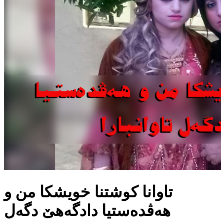
تاوانا كوشتنا خویشكا من و
هه‌ڤده‌ستیا دادگه‌هێ دگه‌ل