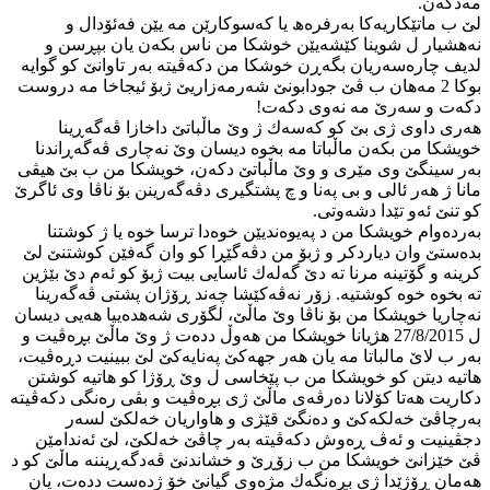
مه‌دكه‌ن.
لێ ب ماتێكاریه‌كا به‌رفره‌ھ یا كه‌سوكارێن مه‌ یێن فه‌ئۆدال و
نه‌هشیار ل شوینا كێشه‌یێن خوشكا من ناس بكه‌ن یان بپڕسن و
لدیف چاره‌سه‌ریان بگه‌ڕن خوشكا من دكه‌ڤیته‌ به‌ر تاوانێ كو گوایه‌
بوكا 2 مه‌هان ب ڤێ جودابونێ شه‌رمه‌زاریێ ژبۆ ئیجاخا مه‌ دروست
دكه‌ت و سه‌رێ مه‌ نه‌وی دكه‌ت!
هه‌ری داوی ژی بێ كو كه‌سه‌ك ژ وێ ماڵباتێ داخازا ڤه‌گه‌ڕینا
خویشكا من بكه‌ن ماڵباتا مه‌ بخوه‌ دیسان وێ نه‌چاری ڤه‌گه‌ڕاندنا
به‌ر سینگێ وی مێری و وێ ماڵباتێ دكه‌ن‌‌، خویشكا من ب بێ هیڤی
مانا ژ هه‌ر ئالی و بی په‌نا و چ پشتگیری دڤه‌گه‌رینن بۆ ناڤا وی ئاگرێ
كو تنێ ئه‌و تێدا دشه‌وتی.
به‌رده‌وام خویشكا من د په‌یوه‌ندیێن خوه‌دا ترسا خوه‌ یا ژ كوشتنا
بده‌ستێ وان دیاردكر و ژبۆ من دڤه‌گێڕا كو وان گه‌فێن كوشتنێ لێ
كرینه‌ و گۆتینه‌ مرنا ته‌ دێ گه‌له‌ك ئاسایی بیت ژبۆ كو ئه‌م دێ بێژین
ته‌ بخوه‌ خوه‌ كوشتیه‌. زۆر نه‌ڤه‌كێشا چه‌ند ڕۆژان پشتی ڤه‌گه‌رینا
نه‌چاریا خویشكا من بۆ ناڤا وێ ماڵێ، لگۆری شه‌هده‌ییا هه‌یی دیسان
ل 27/8/2015 هژیانا خویشكا من هه‌وڵ دده‌ت ژ وێ ماڵێ بڕه‌ڤیت و
به‌ر ب لاێ مالباتا مه‌ یان هه‌ر جهه‌كێ په‌نایه‌كێ لێ ببینیت دڕه‌ڤیت،
هاتیه‌ دیتن كو خویشكا من ب پێخاسی ل وێ ڕۆژا كو هاتیه‌ كوشتن
دكاریت هه‌تا كۆلانا ده‌رڤه‌ی ماڵێ ژی بڕه‌ڤیت و بڤی ره‌نگی دكه‌ڤیته‌
به‌رچاڤێ خه‌لكه‌كێ و ده‌نگێ قێژی و هاواریان خه‌لكێ لسه‌ر
دجڤینیت و ئه‌ڤ ڕه‌وش دكه‌ڤیته‌ به‌ر چاڤێ خه‌لكێ، لێ ئه‌ندامێن
ڤێ خێزانێ خویشكا من ب زۆڕێ و خشاندنێ ڤه‌دگه‌ڕیننه‌ ماڵێ كو د
هه‌مان ڕۆژێدا ژی بڕه‌نگه‌ك مژه‌وی گیانێ خۆ ژده‌ست دده‌ت، یان