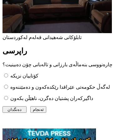
تابلۆکانی شەهیدانی قەلەم لەکوردستان
راپرسی
چارەنووسی بنەماڵەی بارزانی و تالەبانی چۆن دەبینیت؟
کۆتاییان نزیکە
لەگەڵ حکومەتی عێراقدا رێکدەکەون و دەمێننەوە
داگیرکەران پشتیان دەگرن، ناهێڵن بکەون