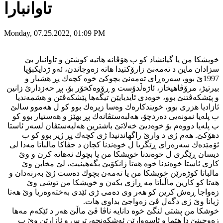
تاوانبارا
Monday, 07.25.2022, 01:09 PM
خویشكا من یا گیانشاد كو ب هۆڤانه‌ هاتیه‌ كوشتن و تاوانبار بێ
سزادان ماین د ته‌مه‌نێ زارۆكتیدا هاته‌ زه‌وجاندن، ئه‌و ژدایكبۆیا
1997ێ بوو، سه‌ره‌ڕای ته‌مه‌نێ بچوكێ خوه‌ كچه‌ك پڕ هشیار و
بیرتیژ، مرۆڤاهیخاز، ئاژه‌ڵدۆست و ڕۆوه‌كخۆر بۆ، پڕ حه‌زدارێ زانین
و پێشكه‌ڤتنێ بوو، خوه
‌دی ئایدیایێن تیگه‌ها پێشكه‌ڤتن و هشمه‌ندیا
ئازادیا هزری بوو، خویندكاره‌ك وه‌سا زیره‌ك بوو كو ل هه‌موو سالێ
ب پله‌یا نمونه‌یی ده‌ردچۆ، هه‌لبه‌ستڤانه‌ك پڕ بهێز و هه‌ستیار بوو كو
ب پله‌یا دووه‌م بۆ خوه‌دیێ خه‌لاتێ باشترین هه‌لبه‌ستڤان لسه‌ر ئاستا
دهۆكێ. هه‌م ژی د وارێ راگهاندنیدا ژی كچه‌ك پڕ ژیر بوو كو ب
ئۆمێده‌ك سه‌ره‌رای ڕێگریا ل خوه‌ندنا كچان د جڤاكا مالباتا مه‌دا لی
دیسان ڕێگری ل خوه‌ندنا خویشكا من یا بچوك نه‌هاته‌ كرن و وێ
كاری ئاستا خوه‌ندنا خوه‌ هه‌تا زانكۆیێ بگه‌هینیت، لێ مخابن وێ
مالباتا كوژه‌رێن خویشكا من یا ته‌مه‌ن بچوك ده‌ست ژێ به‌رنه‌دان و
هه‌تا كو كارین ماڵباتا مه‌ ڕازی بكه‌ن و خویشكا من توشی وێ
زه‌واجا ڕه‌ش كرین كو هه‌ر وی ده‌می ژی ئێدی به‌خته‌وه‌ریا وێ هه‌تا
ژیانا وێ ژی دگه‌ل ڤێ زه‌واجێ بداوی هات.
خوشكا من پشتی لنگێ خوه‌ دانایه‌ ناڤا ڤێ ماڵێ هه‌ر د ئێكه‌م مه‌ها
زه‌وجینێ دا هێما و ئاسه‌وارێن ئه‌شكه‌نجه‌، ترس و ئازارێن وێ ب