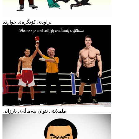
براوەی کۆنگرەی چواردە
ململانێی نێوان بنەماڵەی بارزانی