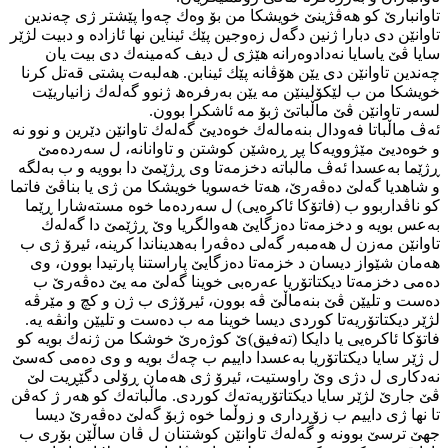
تاوانبارێ كو هه‌ڤژینێ خویشكا من بۆ وه‌ك چه‌وا پێشتر ژی چه‌ندین
تاوانێن دی دبارا ژنین دگه‌ل زه‌وجین پێك ئیناین نها ئازاده‌ و دبیت لژێر
سایا ڤێ یاسایا نه‌دادوه‌رانه‌ هێژی ل دیف كه‌مینه‌ك دی بیت یان
چه‌ندین تاوانێن دی یێن هۆڤانه‌ پێك ئینابن. هه‌لبه‌ت پشتی قه‌تل كرنا
خویشكا من ب لێكۆلینێن مه‌ یێن به‌رفره‌ھ ژنوو گه‌له‌ك زانیاریێت
لسه‌ر تاوانێن ڤێ ماڵباتێ ژبۆ مه‌ ئاشكرا بوون.
ئه‌ڤ ماڵباتا فه‌ودال بنه‌ماله‌ك خوه‌دیێ گه‌له‌ك تاوانێن دێرین و نوو نه‌
و خوه‌دیێ مێژوویه‌كا پڕ ڕه‌شێن كوشتن و تاوانانه‌، ل سه‌رده‌مێ
ڕژێما به‌عسدا ئه‌ڤ مالباته‌ دخزمه‌تا وی ڕژێمێ دا بوویه‌ و ب به‌لگه‌
و شاهدیا گه‌لێ ده‌ڤه‌رێ، هه‌تا خه‌سویا خویشكا من ژی یا بناڤێ فاتما
كو ناڤداربوو ب (فاتۆكا ئاكره‌یی) ل سه‌رده‌ما خوه‌ مسته‌شارا ڕێما
به‌عس بویه‌ و دخزمه‌تا ده‌زگایێ هه‌والگریا وێ ڕژێمێ دا گه‌له‌ك
تاوانێن مه‌زن ل هه‌مبه‌ر گه‌لی ده‌ڤه‌را به‌هدیناندا كرینه‌‌، ئیرۆ ژی ب
هه‌مان شێواز دیسان د خزمه‌تا ده‌زگایێ پاراستنا پارتیدا بوون، وی
ده‌می دخزمه‌تا دیكتاتۆریا عه‌ره‌بی خوینا گه‌لێ مه‌ یێ ده‌ڤه‌رێ ب
ده‌ست و تلیێن ڤێ بنه‌ماڵێ ڤه‌ بوون، ئیرۆژی ب ژن و كچ و مێرڤه‌
لژێر دیكتاتۆریه‌تا كوردی دیسا خوینا مه‌ ب ده‌ست و تلیێن وانڤه‌ یه‌.
فاتۆكا ئاكره‌یی یا دایكا (ته‌فیق)ێ كوژه‌رێ خوشكا من ژنه‌ك بویه‌ كو
ل ژێر سایا دیكتاتۆریا به‌عسدا داییم ب چه‌ك بویه‌ و وی ده‌می كه‌سێ
نه‌دكاری ل دژی وێ راوستیت، ئیرۆ ژی هه‌مان ڕۆلی دگێڕیت لێ
ڤێ جارێ لژێر سایا دیكتاتۆریه‌ته‌ك كوردی. ماڵباته‌ك كو هه‌ر ژ كه‌ڤن
تا نها ژی داییم ب زۆڕداری و زوڵما خوه‌ ژبۆ گه‌لێ ده‌ڤه‌رێ دیسا
جهێ ترسێ بوونه‌ و گه‌له‌ك تاوانێن كوشتنان ل ڤان ساڵێن بۆری ب