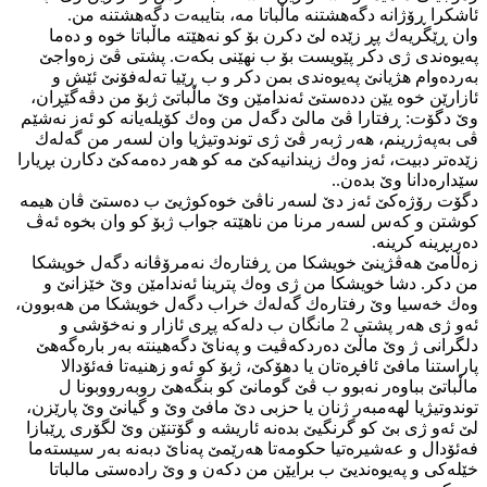
ئاشكرا ڕۆژانه‌ دگه‌هشتنه‌ ماڵباتا مه‌، بتایبه‌ت دگه‌هشتنه‌ من.
وان ڕێگریه‌ك پڕ زێده‌ لێ دكرن بۆ كو نه‌هێته‌ ماڵباتا خوه‌ و ده‌ما
په‌یوه‌ندی ژی دكر پێویست بۆ ب نهێنی بكه‌ت. پشتی ڤێ زه‌واجێ
به‌رده‌وام هژیانێ په‌یوه‌ندی بمن دكر و ب ڕێیا ته‌له‌فۆنێ ئێش و
ئازارێن خوه‌ یێن دده‌ستێ ئه‌ندامێن وێ ماڵباتێ ژبۆ من دڤه‌گێڕان،
وێ دگۆت: ڕفتارا ڤێ مالێ دگه‌ل من وه‌ك كۆیله‌یانه‌ كو ئه‌ز نه‌شێم
ڤی به‌په‌ژرینم، هه‌ر ژبه‌ر ڤێ ژی توندوتیژیا وان لسه‌ر من گه‌له‌ك
زێده‌تر دبیت، ئه‌ز وه‌ك زیندانیه‌كێ مه‌ كو هه‌ر ده‌مه‌كێ دكارن بڕیارا
سێداره‌دانا وێ بده‌ن..
دگۆت رۆژه‌كێ ئه‌ز دێ لسه‌ر ناڤێ خوه‌كوژیێ ب ده‌ستێ ڤان هیمه‌
كوشتن و كه‌س لسه‌ر مرنا من ناهێته‌ جواب ژبۆ كو وان بخوه‌ ئه‌ڤ
ده‌ربڕینه‌ كرینه‌.
زه‌ڵامێ هه‌ڤژینێ خویشكا من ڕفتاره‌ك نه‌مرۆڤانه‌ دگه‌ل خویشكا
من دكر. دشا خویشكا من ژی وه‌ك پترینا ئه‌ندامێن وێ خێزانێ و
وه‌ك خه‌سیا وێ رفتاره‌ك گه‌له‌ك خراب دگه‌ل خویشكا من هه‌بوون،
ئه‌و ژی هه‌ر پشتی 2 مانگان ب دله‌كه‌ پڕی ئازار و نه‌خۆشی و
دلگرانی ژ وێ ماڵێ ده‌ردكه‌ڤیت و په‌ناێ دگه‌هینته‌ به‌ر باره‌گه‌هێ
پاراستنا مافێ ئافڕه‌تان یا دهۆكێ، ژبۆ كو ئه‌و زهنیه‌تا فه‌ئۆدالا
ماڵباتێ بباوه‌ر نه‌بوو ب ڤێ گومانێ كو بنگه‌هێ روبه‌رووبونا ل
توندوتیژیا لهه‌مبه‌ر ژنان یا حزبی دێ مافێ وێ و گیانێ وێ پارێزن،
لێ ئه‌و ژی بێ كو گرنگیێ بده‌نه‌ ئاریشه‌ و گۆتنێن وێ لگۆری ڕێبازا
فه‌ئۆدال و عه‌شیره‌تیا حكومه‌تا هه‌رێمێ په‌ناێ دبه‌نه‌ به‌ر سیسته‌ما
خێله‌كی و په‌یوه‌ندیێ ب برایێن من دكه‌ن و وێ راده‌ستی مالباتا