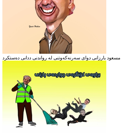
مسعود بارزانی دوای سەرنەکەوتنی لە رواندنی ددانی دەستکرد