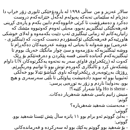
سالار عەزیز و من ساڵی ۱۹۹٨ لە بارودۆخێکی ئابوری زۆر خراپ دا
دەژیام لە سلێمانی تەنەکە پەپولەم لەگەڵ خێزانەکەم دروست
دەکرد و دەمفرۆشت تا کرێی خانووەکەم دابین بکەم و پارەی کڕینی
فەرهەنگێکی ئینگلیزیم نەبوو، مەیلی ئەوەم کەوتبووە مێشك کە
زانیاریەکانم لە زمانی ئینگلیزی ئەپ دێیت بکەمەوە و لەلای خوشکی
هاوڕێیەکم فەرهەنگێکی ئۆکسفۆردم دەست کەوت، کە (ئینگلیزی -
عەرەبی) بوو شەوانە تا بەیانی لە ووشە عەرەبیەکان دەگەڕام تا
ووشە ئینگلیزیەکە بدۆزمەوە و سێ چوار مانگێك خەریك بووم تا
ئینگلیزیەکەم گەیاندە ئاستی قسە پێکردن و دەرفەتێکم بۆ ڕێک
کەوت لە (ڕێکخراوی فاو)ی سەر بە نەتەوە یەکگرتوەکان UN داوام
پێشکەش کرد و ئالنگاری گەورەم توش بوو تا توانیم وەربگیرێم.
ڕۆژێك بەڕێوەبەری ڕێکخراوەکە ناوی گیتاشۆ تێدلا بوو خەڵکی
ئەثیوبیا بوو لە سوید دادەنیشت پیاوێکی تا بڵێی سەرسەری و هیچ
بوو، بەدوایدا ناردم و زۆر بە توڕەیی پرسی:
- Ho is sherar واتا شەرار کێیە؟!
منیش زانیم باسی شەهید شەهریار دەکات.
گوتم:
- مەبەستت شەهید شەهریارە؟
گووتی:
- بەڵێ گووتم ئەو برام بوو ۱۱ یانزە ساڵ پێش ئێستا شەهید بوو.
گووتی:
- بۆ شەهید بوو گووتم یەکێك بوو لە سەرکردە و فەرماندەکانی