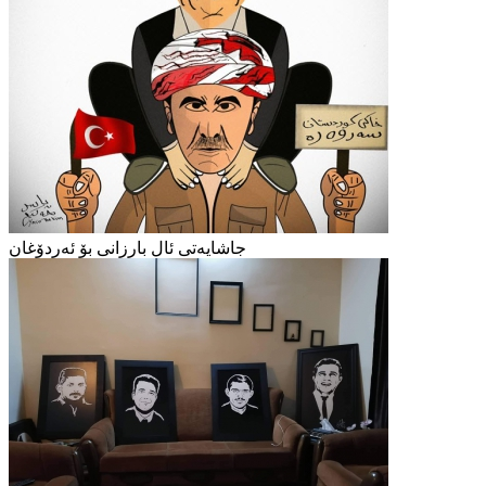
جاشایەتی ئال بارزانی بۆ ئەردۆغان