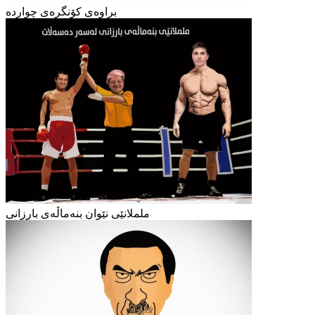
براوەی کۆنگرەی چواردە
ململانێی نێوان بنەماڵەی بارزانی