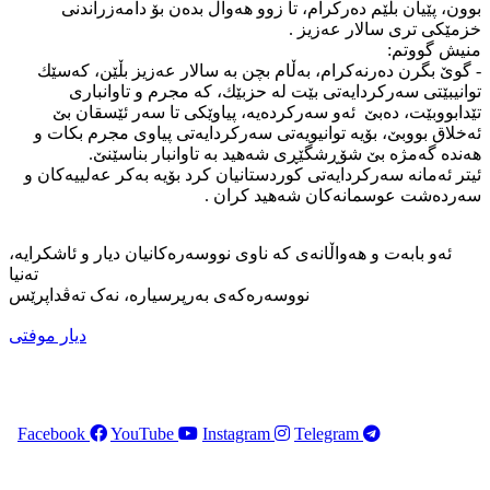
بوون، پێیان بڵێم دەرکرام، تا زوو هەواڵ بدەن بۆ دامەزراندنی
خزمێکی تری سالار عەزیز .
منیش گووتم:
- گوێ بگرن دەرنەکرام، بەڵام بچن بە سالار عەزیز بڵێن، کەسێك
توانیبێتی سەرکردایەتی بێت لە حزبێك، کە مجرم و تاوانباری
تێدابووبێت، دەبێ ئەو سەرکردەیە، پیاوێکی تا سەر ئێسقان بێ
ئەخلاق بووبێ، بۆیە توانیویەتی سەرکردایەتی پیاوی مجرم بکات و
هەندە گەمژە بێ شۆڕشگێڕی شەهید بە تاوانبار بناسێنێ.
ئیتر ئەمانە سەرکردایەتی کوردستانیان کرد بۆیە بەکر عەلییەكان و
سەردەشت عوسمانەکان شەهید کران .
ئەو بابەت و هەواڵانەی کە ناوی نووسەرەکانیان دیار و ئاشکرایە،
تەنیا
نووسەرەکەی بەرپرسیارە، نەک تەڤداپرێس
دیار موفتی
Facebook
YouTube
Instagram
Telegram