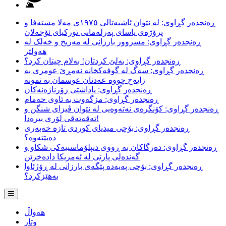
ڕەنجدەر گڕاوی: لە نێوان ئاشبەتالی ١٩٧٥ی مەلا مستەفا و
پرۆژەی یاسای پەرلەمانی تورکیای ئۆجەلان
ڕەنجدەر گڕاوی: مسروور بارزانی لە مەریخ و خەلک لە
هەولێر
ڕەنجدەر گڕاوی: بەلێ کردتان! بەلام چیتان کرد؟
ڕەنجدەر گڕاوی: سەگ لە گوفەکخانە نەمڕێ عومری بە
زایەح چووە عەدنان عوسمان بە نمونە
ڕەنجدەر گڕاوی: پاداشتی زۆرناژەنەکان
ڕەنجدەر گڕاوی: مزگەوت بە ئاوی حەمام
ڕەنجدەر گڕاوی: کۆنگرەی نەتەوەیی لە نێوان ڤیزای شنگن و
تەقەتەقی لۆری بیرەدا!
ڕەنجدەر گڕاوی: بۆچی میدیای کوردی تازە خەبەری
دەبێتەوە؟
ڕەنجدەر گڕاوی: دەرگاکان بە ڕووی دیپلۆماسییەکی شکاو و
گەندەلی پارتی لە ئەمریکا دادەخرێن
ڕەنجدەر گڕاوی: بۆچی پەیەدە پێگەی بارزانی لە ڕۆژئاوا
بەهێزکرد؟
هەواڵ
وتار