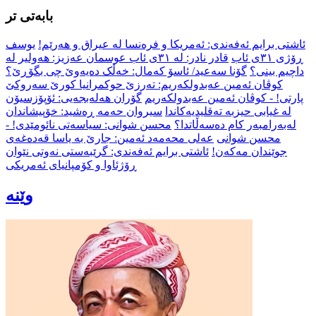
بابەتی تر
ئاشتی برایم ئەفەندی: ئەمریکا و فرەنسا لە عیراق و هەرێم!
یوسف
عوسمان عەزیز: هەولیر لە ‎ڕۆژی ٣١ی ئاب
قادر نادر: له‌ ٣١ی ئاب
داچیم بینی؟
گۆنا سەعید/ ئاسۆ کەمال: خەڵک دەیەوێ چی بگۆڕێ؟
کوڤان ئەمین عەبدولکەریم: ته‌رزێ حوکمرانیا کورێ سەروکێ
پارتی! - کوڤان ئەمین عەبدولکەریم
گۆران هەلەبجەیی: ئۆپۆزسیۆن
لە غیابی حیزبە تەقلیدیەکاندا
سیروان حەمە ڕەشید: خۆپیشاندان
لەبەرامبەر کام دەسەڵاتدا؟
محسن شوانی: سیاسەتی نائومێدی! -
محسن شوانی
عەلی محەمەد ئەمین: جارێ بە یاسا قەدەغەی
جوێندان مەکەن!
ئاشتی برایم ئەفەندی: گرێبەستی نەوتی نێوان
ڕۆژئاوا و کۆمپانیای ئەمریکی
وێنە