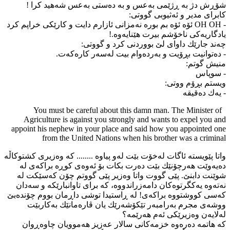
شۆڕش دژ بە ڕژێمی بەعس و بە دەستی بەعس شەهید کرا !
کابرای مدیر و ئەثیوبی گووتی:
- OH OH ئۆە ئۆە بم بورە نەمزانی ئازارم دایت و کارێکی خراپم کرد
یادگاریەکی ناخۆشم بیرت هێنایەوە.!
چەند جارێك داوای لێ بووردنی کرد و گووتی:
- دەتوانیت بڕۆیت و بەردەوام بیت لەسەر کارەکەت.
منیش گوتم:
- سوپاس
ویستم بڕۆم ووتی:
- یەك دەقیقە
You must be careful about this damn man. The Minister of
Agriculture is against you strongly and wants to expel you and
appoint his nephew in your place and said how you appointed one
from the United Nations when his brother was a criminal
واتا پێویستە ئاگات لەخۆت بێت لەو پیاوە ........ کە وەزیری کشتوکاڵە
دەیەوێت هەرچۆنێك بێت دەرت بکات بۆ ئەوەی کوڕە براکەی لە
شوێنت دابنێ. پێی گووت واتا وەزیر پێی گووتم چۆن کەسێکت لە
نەتەوە یەکگرتوەکان دامەزراندووە، کە برای تاوانبارێکە و سەدان
کەسی کووشتووە براکەی! لە ڕاستیدا توشی داڕمان بووم چۆندەبێ
ووشەی مجرم بەرامبەر تێکۆشەرێك یان ڤارەمانێك بەکاربێت
لەلایەن وەزیرێکی ئەم هەرێمە؟
کە هاتمە دەرەوە خزمەکانی سالار عەزیز هەموویان چاوەڕوان