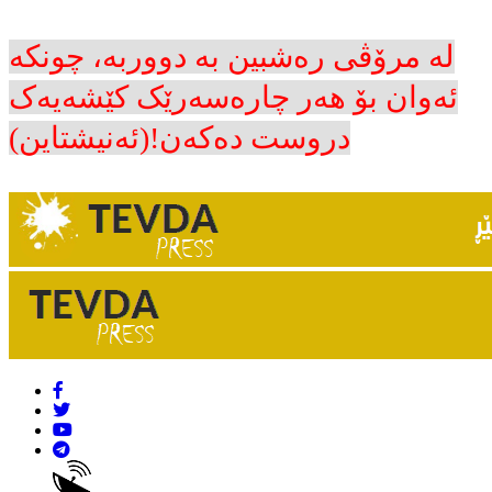
لە مرۆڤی رەشبین بە دووربە، چونکە
ئەوان بۆ هەر چارەسەرێک کێشەیەک
دروست دەکەن!(ئەنیشتاین)