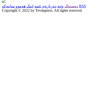
RSS
دەستپێک
وێنە
دەربارەی ئێمە
لینک
هەموو سایتەکە
Copyright © 2022 by Tevdapress. All rights reserved