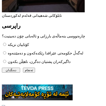
تابلۆکانی شەهیدانی قەلەم لەکوردستان
راپرسی
چارەنووسی بنەماڵەی بارزانی و تالەبانی چۆن دەبینیت؟
کۆتاییان نزیکە
لەگەڵ حکومەتی عێراقدا رێکدەکەون و دەمێننەوە
داگیرکەران پشتیان دەگرن، ناهێڵن بکەون