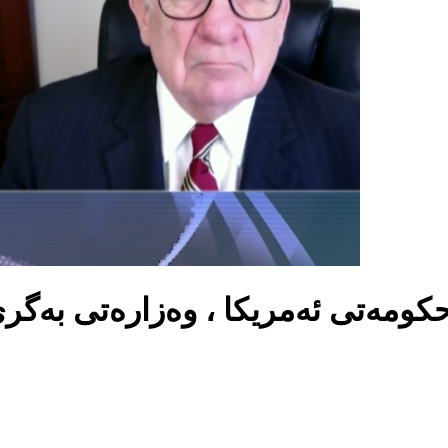
ومەتی ئەمریکا ، وەزارەتی بەگری