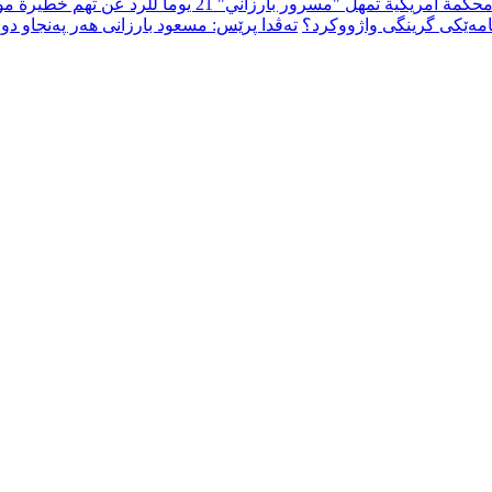
هل "مسرور بارزاني" 21 يوما للرد عن تهم خطيرة موجهة إليه
امەێکی گرینگی واژووکرد؟
تەڤدا پرێس: مسعود بارزانی هەر پەنجاو دو