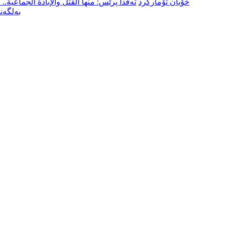
خۆیان تۆمارکرد
تەڤدا پرێس: منها القتل والإبادة الجماعية.. محكمة أمريكية تم
بەلگەن