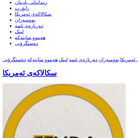
زیندانیانی بادینان
راپۆرت
سکالاکەی ئەمریکا
نووسەران
دەربارەی ئێمە
لینک
هەموو سایتەکە
دەستگرۆیی
ئەمریکا
نووسەران
دەربارەی ئێمە
لینک
هەموو سایتەکە
دەستگرۆیی
سکالاکەی ئەمریکا