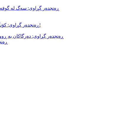
ڕەنجدەر گڕاوی: سەگ لە گوفەک
ڕەنجدەر گڕاوی: کۆنگرەی نەتەوەیی لە نێوان ڤیزای شنگن و تەقەتەقی لۆری بیرەدا!
ڕەنجدەر گڕاوی: دەرگاکان بە ڕووی
ڕەنج