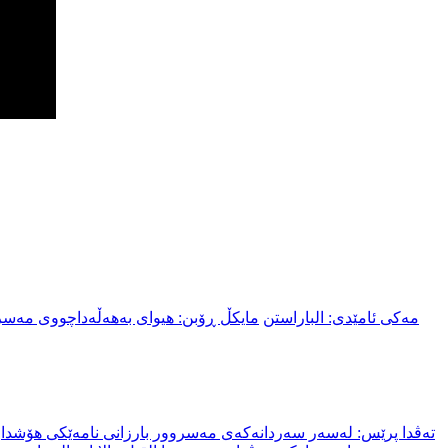
مەکی ئامێدی: الباراستن
مایکڵ ڕۆبن: هیوای بەهەڵەداچووی مەسر
تەڤدا پرێس: لەسەر سەردانەکەی مەسروور بارزانی نامەێکی هۆشداری 