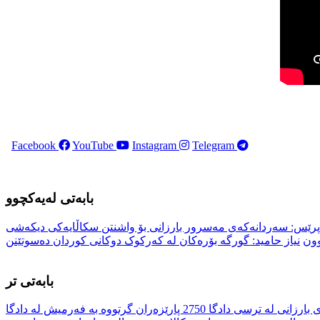
Facebook
YouTube
Instagram
Telegram
بابەتی لەیەکچوو
 پرێس: سەردانەکەی مەسرور بارزانی بۆ واشنتن سکاڵایەکی دیکەشی
وون
نیاز حامید: گورگە بۆرەکان لە کەرکوک دوکانی کوردان دەسوتێنن
بابەتی تر
تەڤدا پرێس: بنەمالەی بارزانی لە ترسی دادگا 2750 پارێزەران گرتووە بە فەرمیش لە دادگا