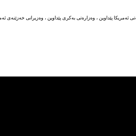
ئەمریکا پێداوین ، وەزارەتی بەکری پێداوین ، وەزیرانی خەزێنەی ئەم