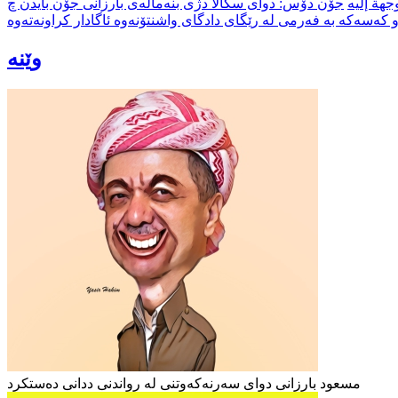
جۆن دۆس: دوای سکالا دژی بنەمالەی بارزانی جۆن بایدن چ
و کەسەکە بە فەرمی لە رێگای دادگای واشنتۆنەوە ئاگادار کراونەتەوە
وێنە
مسعود بارزانی دوای سەرنەکەوتنی لە رواندنی ددانی دەستکرد