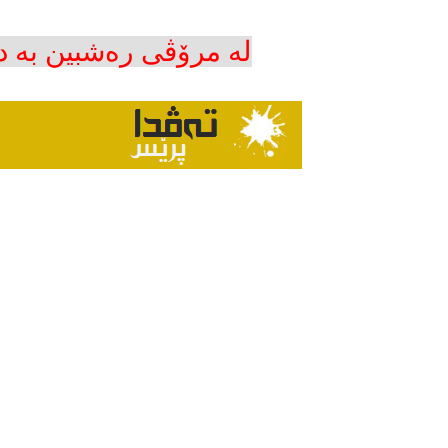
لە مرۆڤی رەشبین بە د