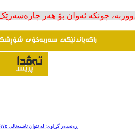
ووربە، چونکە ئەوان بۆ هەر چارەسەرێ
ڕەنجدەر گڕاوی: لە نێوان ئاشبەتالی ١٩٧٥ی مەلا مستەفا و پرۆژەی یاسای پەرلەمانی تورکیای ئۆجەلان