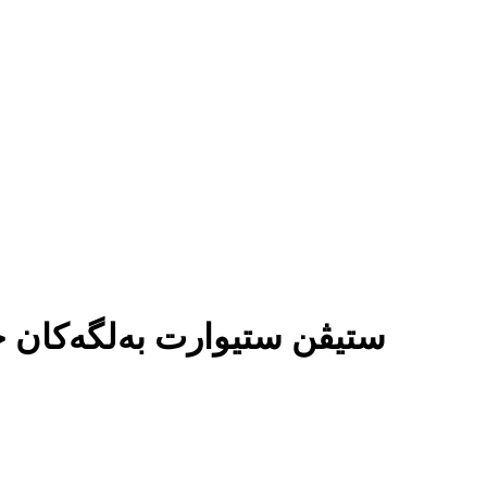
ستیڤن ستیوارت بەلگەکان حک