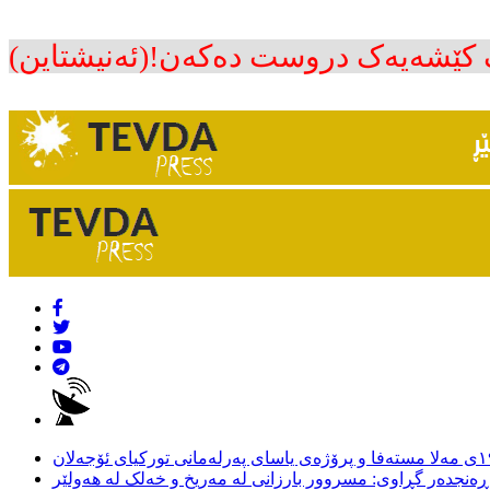
ک کێشەیەک دروست دەکەن!(ئەنیشتاین)
ڕەنجدەر گڕاوی: مسروور بارزانی لە مەریخ و خەلک لە هەولێر