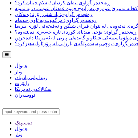
ڕەنجدەر گڕاوی: بەلێ کردتان! بەلام چیتان کرد؟
خانە نەمڕێ عومری بە زایەح چووە عەدنان عوسمان بە نمونە
ڕەنجدەر گڕاوی: پاداشتی زۆرناژەنەکان
ڕەنجدەر گڕاوی: مزگەوت بە ئاوی حەمام
ڕەنجدەر گڕاوی: بۆچی میدیای کوردی تازە خەبەری دەبێتەوە؟
 دیپلۆماسییەکی شکاو و گەندەلی پارتی لە ئەمریکا دادەخرێن
دەر گڕاوی: بۆچی پەیەدە پێگەی بارزانی لە ڕۆژئاوا بەهێزکرد؟
هەواڵ
وتار
زیندانیانی بادینان
راپۆرت
سکالاکەی ئەمریکا
نووسەران
دەستپێک
هەواڵ
وتار