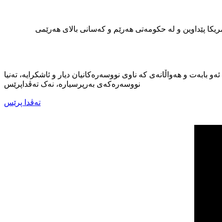
ریکا پێداوین و لە حکومەتی هەرێم و کەسانی بالای هەرێمی
ئەو بابەت و هەواڵانەی کە ناوی نووسەرەکانیان دیار و ئاشکرایە، تەنیا
نووسەرەکەی بەرپرسیارە، نەک تەڤداپرێس
تەڤدا پرێس