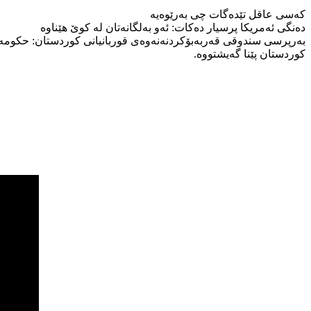
کەسی عاقل تێدەگات چی بەرێوەیە
دەنگی ئەمریکا پرسیار دەکات: ئەو بەلگانەتان لە کوێ هێناوە
بەرپرسی سندوقی قەربەبۆکردنەنەوەی قوربانیانی کوردستان: حکومەتی 
کوردستان پێنا گەیشتووە.