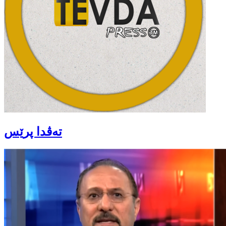
تەڤدا پرێس