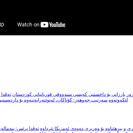
ور بارزانی بۆ داخستنی کەیسی سندووقی قوربانیانی کوردستان
تەڤدا
لێکەوتەوە
سه‌رتیپ جه‌وهه‌ر: كۆتاكان، لەنوێنەرایەتیەوە بۆ داردەستب
و بیرهێناوە بۆ وەزیری دەوەی ئەمریکا نێرداوە