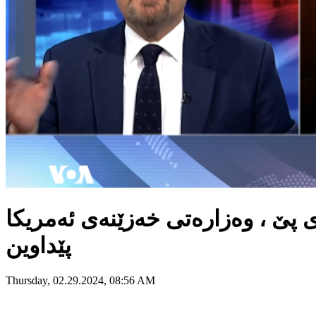
 پێ ، وەزارەتی خەزێنەی ئەمریکا
پێداوین
Thursday, 02.29.2024, 08:56 AM