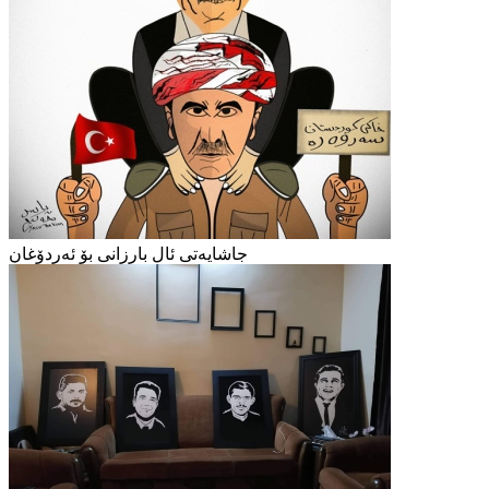
جاشایەتی ئال بارزانی بۆ ئەردۆغان