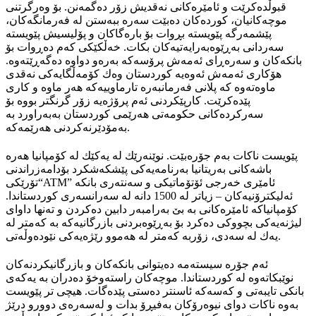
قبوڵدەکرێت و ئامێرەکانی نەقدیش زۆر دەگمەنن. بۆ وەرگرتنی
موچەکانیان، کوردەکان دەبێت سەرە ببەستن لە فەرمانگەکان،
پێشمەرگە پێویستە بڕوات بۆ بارەگاکان و پۆلیسیش پێویستە
سەردانی بەڕێوەبەرایەتیەکان بکات. خەڵکێکی کەم دەڕوات بۆ
بانکەکان و سەرەڕای ئەمەش پرۆسەکە بەرەو دواوە دەگەڕێتەوە.
هۆکاری ئەمەش ئەوەیە کوردستان وەك کۆمەڵگایەکی نەقدی
ماوەتەوە کە پلانی فەرمانبەرە تارماوییەکە هەر ماوە و کاری
پێدەکرێت. کارپێکردنی ئەم پرۆژەیە زۆر گرنگتر بووە بۆ
سەرکردەکانی حکومەتی هەرێمی کوردستان بەبەراورد بە
بەمۆدێرنەکردنی هەرێمەکە.
پێویست ناکات بەم جۆرەبێت. نوێنەرێك لە یەکێك لە کۆمپانیا هەرە
باشەکانی بەریتانیا بەرنامەیەکی پێشکەشکرد بۆدامەزراندنی
تۆرێكی“ATM” ئامێری خەرجی ئۆتۆماتیکی و سەنتەری بانکە
ئەلیکترۆنیەکان – زیاتر لە 1500 دانە لە سەرانسەری کوردستاندا.
کۆمپانیاکە ئامێرەکانی بە بێ بەرامبەر دابین دەکردن و تەنها داوای
لیژنەیەکی بچووکی دەکرد بۆ بەڕێوەبردنی بازرگانیەکە بە کەمتر لە
یەك لە سەدی، زۆربە کەمتر لە هەموو رێژەیەکی نێودەوڵەتی.
ئەم جۆرە سیستەمە دەیتوانی بانکەکان و بازرگانیکردنەکان
نوێبکاتەوە لە کوردستاندا. موچەکان راستەوخۆ دەدران بە یەکەی
بانکی تایبەتی و کەسەکە ئاسنتر دەستی پێدەگات. هیچی تر پێویست
بەوە ناکات دوای نیوەرۆکان بەفیڕۆ بدات و لەسەرەی دوورو درێژ