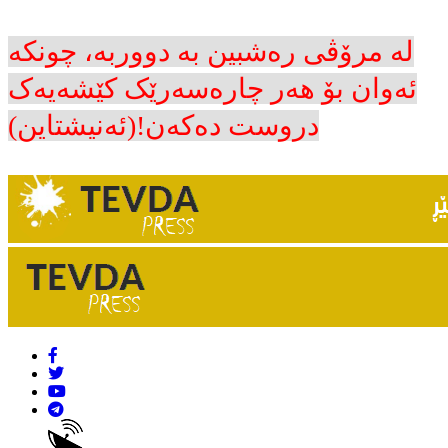
لە مرۆڤی رەشبین بە دووربە، چونکە
ئەوان بۆ هەر چارەسەرێک کێشەیەک
دروست دەکەن!(ئەنیشتاین)