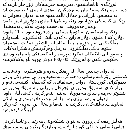
لەڕێگەی نایاسایشەوە، بەرپرسە حیزبییەکان زۆر جار یارییەکە
دەبەنەوە ڕێکەوتنەکانیان سەردەگرن. بەهۆی ئەوەی کە پەیوەندییان
بە مەسعود بارزانی و جەلال تاڵەبانیەوە هەیە، ئەوان دەتوانن لە
رێگەی کەسێکی خۆیانەوە رێکەوتنێکی10 ملیۆن دۆلاری ئیمزا بکەن
و هەر هەمووشی بەدەست بهێنن. لەگەڵ ئەمەشدا،
رێکەوتنامەکەیان بە کۆمپانیایەکی تر دەفرۆشنەوە بە 11 ملیون
دۆلار، کە 1 ملیۆن دۆلار قازانج دەکەن. بانکی ئەلیکترۆنی ئاسەوارو
بەڵگەکانی ئەم جۆرە مامەڵانە ئاسانتر ئاشکرا دەکات. بەهەمان
شێوە، بانکی ئەلیکترۆنی بەرتیل وەرگرتنیش ئاشکرا دەکات:
پاسەوانانی بانکەکان دەکرێت پرسیار لە کەسێکی پلە مامناوەندی
حکومی بکەن بۆ لە پڕێکدا 100,000 دۆلار چووە ناو یەکەکەیەوە.
لە دوای چەندین ساڵ لە ڕەتکردنەوە و ‌‌هێرشکردن و تەنانەت
کوشتنی ڕۆژنامەنوسانی رەخنەگر، مەسعود بارزانی سەرۆکی پارتی
دیموکراتی کوردستان دواجار سەلماندی کە گەندەڵی کێشەیە. ئەو و
برازاکەی، سەرۆك وەزیران نێچرڤان بارزانی و سەرۆك وەزیرانی
پێشوتر بەرهەم ساڵح هەموویان بەڵێنی بنەبڕکردنی گەندەڵیان داوە.
لێدوان و رەوانبێژی بەتەنها ناتوانێت نادادپەروەری و ناپاکی
لەناوببات. بەڵێنەکان دەکرێت بێ بنەما و بەتاڵ بن. ئەوەی کە زیاتر
گرینگە کردەوەیە.
هەڵبژاردەیەکی ڕوون لە نێوان پێشکەوتنی هەرێمی و ئاسانکردنی
ژیانی ئاسایی خەڵکی کورد لە لایەك، و پارێزگاریکردنی سیستەمێك