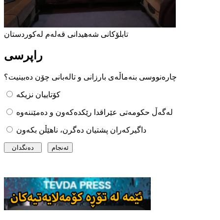
تابلۆکانی شەهیدانی قەلەم لەکوردستان
راپرسی
چارەنووسی بنەماڵەی بارزانی و تالەبانی چۆن دەبینیت؟
کۆتاییان نزیکە
لەگەڵ حکومەتی عێراقدا رێکدەکەون و دەمێننەوە
داگیرکەران پشتیان دەگرن، ناهێڵن بکەون