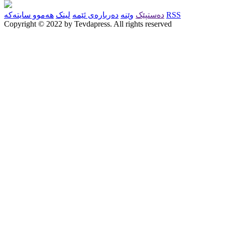
RSS
دەستپێک
وێنە
دەربارەی ئێمە
لینک
هەموو سایتەکە
Copyright © 2022 by Tevdapress. All rights reserved