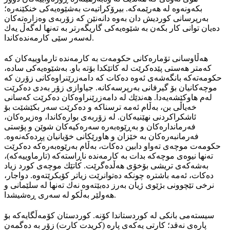
بکەونەوە لە هەرێمەکە. بیرۆکراتیەت بەشێوەیەکی خنکێنەرە؛
بەرپرسانی کوردیش دان بەوە دانەنێن کە زۆربەی وەزارەتەکان
دەیان توانی کار بکەن بە شێوەیەکی گاریگەرتر بە تەنها لەگەڵ یەك
لەسەر سێی کارمەندەکاندا.
هەڵاوسانی تۆمارەکانی حکومەت بە کارمەندە تارماوییەکان کە
کەمتر هەستی پێدەکرێت لە کاتێکدا بۆتە باو. بەشێوەیەکی سادە،
حکومەتەکە بانگەشەی ئەوە دەکات کە دامەزرێنراوەکانی زۆرن کە
موچەکانیان بۆ گیرفانی بەرپرسەکانە. جیاوازی زۆر بەدی دەکرێت
لەم هاوکێشەیەدا. هەندێك لە دامەزرێنراوەکان دەکرێت کەسانی
خەیاڵی بن، بەڵام ئەمە ترسناکە و دەکرێت سەر بکێشێت بۆ
ئاشکراکردنی نهێنیەکان. لە زۆربەی بوارەکاندا، وەزیرەکان،
فەرماندارەکان و بەڕێوەبەرە سەرەکیەکان شوێن و پۆستی
فەرمانبەرەکان بە خێزان و هاورێکانی خۆیانیان پڕدەکەنەوە.
حکومەت موچەی تەواو دابین دەکات، بەڵام بەرێوەبەرەکە دەکرێت
تەنها نیوەی موچەکە بدات بە کارمەندە ناڕاستەکە (تارماوییەکە)،
بەشەکەی تریشی بۆخۆی هەڵدەگرێت. کاتێك موچەی کورد زیاد
دەکات، ئەمە باشترە چونکە دەتوانرێت زیاتر کۆبکرێتەوە. دواجار،
نرخی تێچوونی بژێوی ژیان بەرز دەبێتەوە نەك تەنها لە سلێمانی و
هەولێر بەڵکو لە سەری ڕەشیشدا.
سیستەمی بانکی لە کوردستاندا کۆنە. کوردستان کۆمەڵگایەکە بۆ
پارەی نەقد؛ کارتی یەکەی پارە (کریدت کارت) زۆر بە دەگمەن