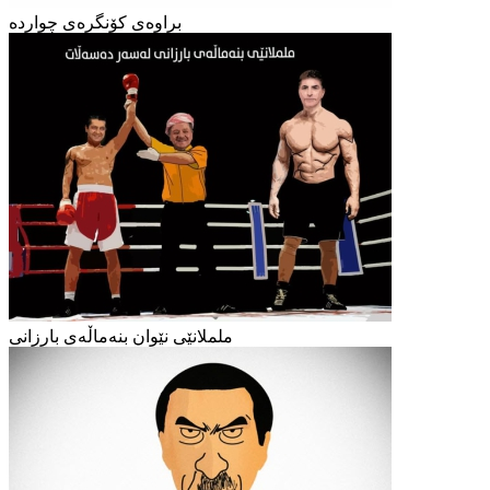
براوەی کۆنگرەی چواردە
ململانێی نێوان بنەماڵەی بارزانی