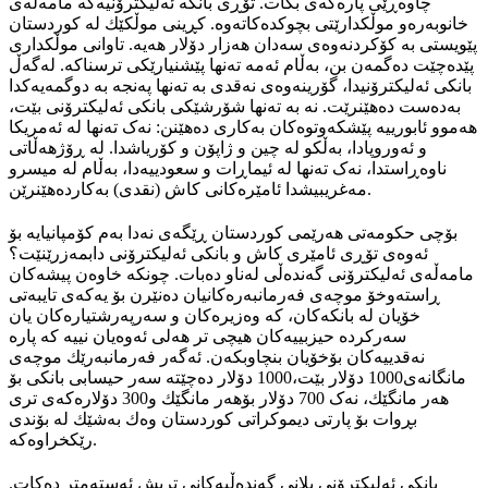
چاوەڕێی پارەکەی بکات. تۆڕی بانکە ئەلیکترۆنیەکە مامەڵەی
خانوبەرەو موڵکدارێتی بچوکدەکاتەوە. کڕینی موڵکێك لە کوردستان
پێویستی بە کۆکردنەوەی سەدان هەزار دۆلار هەیە. تاوانی موڵکداری
پێدەچێت دەگمەن بن، بەڵام ئەمە تەنها پێشنیارێکی ترسناکە. لەگەڵ
بانکی ئەلیكترۆنیدا، گۆرینەوەی نەقدی بە تەنها پەنجە بە دوگمەیەکدا
بەدەست دەهێنرێت. نە بە تەنها شۆرشێکی بانکی ئەلیکترۆنی بێت،
هەموو ئابورییە پێشکەوتوەکان بەکاری دەهێنن: نەک تەنها لە ئەمریکا
و ئەوروپادا، بەڵکو لە چین و ژاپۆن و کۆریاشدا. لە ڕۆژهەڵاتی
ناوەڕاستدا، نەک تەنها لە ئیماڕات و سعودییەدا، بەڵام لە میسرو
مەغریبیشدا ئامێرەکانی کاش (نقدی) بەکاردەهێنرێن.
بۆچی حکومەتی هەرێمی کوردستان ڕێگەی نەدا بەم کۆمپانیایە بۆ
ئەوەی تۆڕی ئامێری کاش و بانکی ئەلیکترۆنی دابمەزرێنێت؟
مامەڵەی ئەلیکترۆنی گەندەڵی لەناو دەبات. چونکە خاوەن پیشەکان
ڕاستەوخۆ موچەی فەرمانبەرەکانیان دەنێرن بۆ یەکەی تایبەتی
خۆیان لە بانکەکان، کە وەزیرەکان و سەرپەرشتیارەکان یان
سەرکردە حیزبییەکان هیچی تر هەلی ئەوەیان نییە کە پارە
نەقدییەکان بۆخۆیان بنچاوبکەن. ئەگەر فەرمانبەرێك موچەی
مانگانەی1000 دۆلار بێت،1000 دۆلار دەچێتە سەر حیسابی بانکی بۆ
هەر مانگێك، نەک 700 دۆلار بۆهەر مانگێك و300 دۆلارەکەی تری
بڕوات بۆ پارتی دیموکراتی کوردستان وەك بەشێك لە بۆندی
رێکخراوەکە.
بانکی ئەلیکترۆنی پلانی گەندەڵیەکانی تریش ئەستەمتر دەکات.