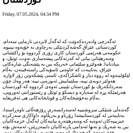
Friday, 07.05.2024, 04:34 PM
ئەگەرچی وادەردەکەوێت کە لەگەڵ لابردنی تارمایی سەدام،
كوردستانی عێراق گەشەكردنێكی بەرچاوی بە خۆیەوە بینیوە.
حكومەتی ھەرێمی كوردستان كاری زۆری كردووە بۆ راكێشانی
وەبەرھێنانی بیانی لە كەرتەكانی پیشەسازی نەوت، ئوتێل، و
بنیادناندا. ھەولێرو سلێمانی خەریكە ببن بە پێشەنگی شارەكانی
عێراق، بەتایبەت کە خاوەنی ئاسۆیەکی راستەقینەن، بەڵام
لێكۆلینەوە لە رووە دیار و ئاشكراكەی، ئاستی پێشكەوتن زۆر لاوازە.
ھەولێر دوبەی نییە، سلێمانیش ئەبوزەبی نییە: ھەر وەك چۆن
سەردانكەرێك بۆ كوردستان تێبینی ئەوەی كردووە كە كوردستان
ھەرێمێكە پڕە لە سەیارە و دیسكۆ و ئوتێل و رێستورانتی ئەوروپی،
بەڵام نەخۆشخانەكان و قوتابخانەكانی ھی ئەفریقایە.
گەندەڵی شتێکی سروشتییە لەسەرانسەری ڕۆژهەڵاتی ناوەڕاستدا،
بەتایبەتی لە کوردستانیشدا زۆرباو و بەربڵاوە. داواکاری سەرکردە
‌‌حیزبییەکان ئەوەیە کە وەبەرهێنەرە بیانیەکان لەگەڵ خزمەکانیان
ببن بە شەریك و تەنها ئەندامی پارتەکانیان دابمەزرێنن، ئەمەش بۆتە
هۆی ئەوەی کە هەندێك لە وەبەر‌هێنەرە ڕۆژئاواییەکان دوور