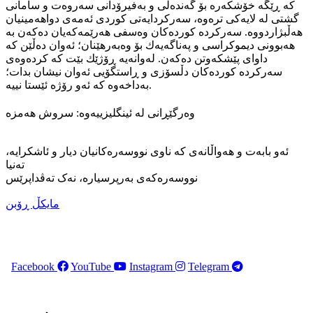
کە ڕێگە خۆشکەرە بۆ گەندەڵی و بەفیرۆدانی سەروەت و سامانی
گشتی لە لایەکی ترەوە، سەرکردایەتی کوردی ئەمەی دواهەمینیان
هەڵبژاردووە. سەرکردە کوردەکان وەسفی هەرێمەکەیان دەکەن بە
هەبوونی دیموکراسی و پەناگەیەك بۆ وەبەرهێنان؛ ئەوان دەڵێن کە
داوای پێشکەوتن دەکەن. لەوانەیە ڕۆژێك بێت کە کردەوەی
سەرکردە کوردەکان دڵسۆزی و ڕاستگۆیی ئەوان نیشان بدات؛
بەداخەوە کە ئەو رۆژە ئێستا نییە.
وەرگێڕانی لە ئینگلیزییەوە: سروش هەمزە
ئەو بابەت و هەواڵانەی کە ناوی نووسەرەکانیان دیار و ئاشکرایە،
تەنیا
نووسەرەکەی بەرپرسیارە، نەک تەڤداپرێس
مایکڵ ڕۆبن
Facebook
YouTube
Instagram
Telegram