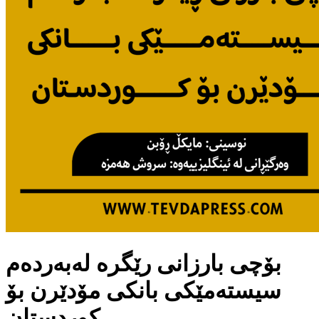
بۆچی بارزانی رێگرە لەبەردەم
سیستەمێكی بانكی مۆدێرن بۆ
كوردستان