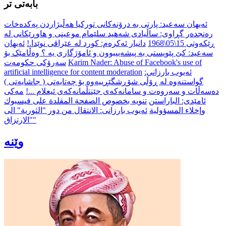
بابەتی تر
ئەیهان سەعید: پارتی بە درۆنەکانی تورکیا ھەڵبژاردن پەکدەخات
رەنجدەر گڕاوی: ساڵیادی شه‌هید سلێمام موعینی و هاوڕێكانی له‌
ڕێكه‌وتی 15\05\1968
دانیار ئەکرەم: کورد لە عێراقی نوێدا.!
ئەیهان
سەعید: کێ پێویستی بە پیشەییبوون و ئامۆژگاری یە ؟ وەڵامێک بۆ
Karim Nader: Abuse of Facebook's use of
سەرۆکی حکومەت
ئەیوب بارزانی:
artificial intelligence for content moderation
گواستنەوە لە ڕۆڵی شۆڕشگێڕییەوە بۆ چەتایەتی ( جاشایەتی )
دەسەڵات و سەروەت و سامانەکەی جێنتڵمانەکەی ئیعلام ...!
مەکی
ئامێدی: الباراستن
تنويه بخصوص الصفحة المقلدة على فيسبوك
وإخلاء المسؤولية
ئەیوب بارزانی: الانتقال من دور "الثورية" الى
"الارتزاق"
وێنە