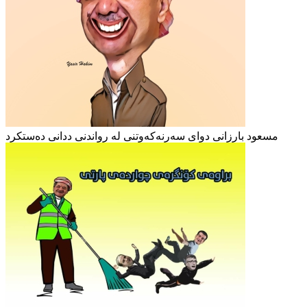
مسعود بارزانی دوای سەرنەکەوتنی لە رواندنی ددانی دەستکرد