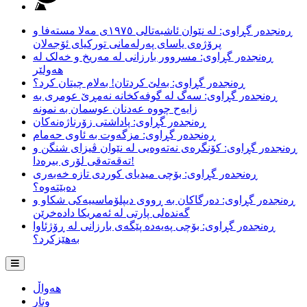
ڕەنجدەر گڕاوی: لە نێوان ئاشبەتالی ١٩٧٥ی مەلا مستەفا و
پرۆژەی یاسای پەرلەمانی تورکیای ئۆجەلان
ڕەنجدەر گڕاوی: مسروور بارزانی لە مەریخ و خەلک لە
هەولێر
ڕەنجدەر گڕاوی: بەلێ کردتان! بەلام چیتان کرد؟
ڕەنجدەر گڕاوی: سەگ لە گوفەکخانە نەمڕێ عومری بە
زایەح چووە عەدنان عوسمان بە نمونە
ڕەنجدەر گڕاوی: پاداشتی زۆرناژەنەکان
ڕەنجدەر گڕاوی: مزگەوت بە ئاوی حەمام
ڕەنجدەر گڕاوی: کۆنگرەی نەتەوەیی لە نێوان ڤیزای شنگن و
تەقەتەقی لۆری بیرەدا!
ڕەنجدەر گڕاوی: بۆچی میدیای کوردی تازە خەبەری
دەبێتەوە؟
ڕەنجدەر گڕاوی: دەرگاکان بە ڕووی دیپلۆماسییەکی شکاو و
گەندەلی پارتی لە ئەمریکا دادەخرێن
ڕەنجدەر گڕاوی: بۆچی پەیەدە پێگەی بارزانی لە ڕۆژئاوا
بەهێزکرد؟
هەواڵ
وتار