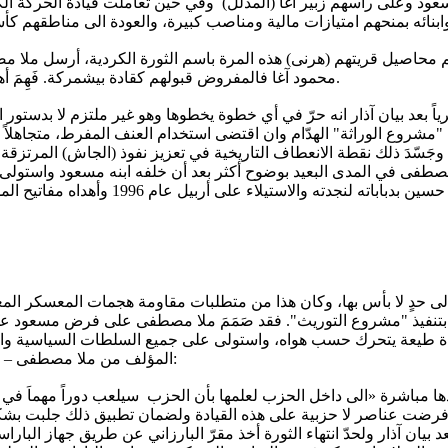
 وعلى رأسهم زبير آغا (المدلل) وفي حين تعاملت قيادة الحركة الكردي
محاصيل قريتهم (هرنى) هذه المرة باسم الثورة الكردية، أرسل ملا مصط
محمود آغا فالمفروض قبولهم كقادة بيشمركة. فَهِمَ أهل القرية أن زبير آغا يستمد سلطته المباشرة من شخص ملا مصطفى.
عد بيان آذار انه حرّ في أي خطوة يخطوها وهو غير ملتزم لا بدستور الح
 "مشروع الوراثة" الهدّام وان اقتضى استخدام العنف المفرط، متجاهلاً 
وجَسّدَ ذلك نقطة الانعطاف التاريخية في تعزيز نفوذ (الجاش) المرتزق
 مصطفى في المدى البعيد بوضوح أكثر بعد أن خلفه ابنه مسعود واست
المستويات العسكرية والاقتصادية والسياس
 الى حدٍ لا بأس بها، وكان هذا من متطلبات مقاومة هجمات المعسكر ال
نفيذ "مشروع التوريث". فقد صَمَمَ ملا مصطفى على فرض مسعود على 
 أداة طيعة يتحرك حسب هواه، واستولى على جميع السلطات السياسية والإ
المؤلف من ملا مصطفى – ادريس -مسعود) يقول الدكتور محمود عثمان المطلع على خفايا الأمور:
يادة الحزب وفرضت عناصر لا حزبية على هذه القيادة ولضمان تطبيق ذلك جلب
 بيان آذار ولحدّ انتهاء الثورة أخذ مقرّ البارزاني عن طريق جهاز الب