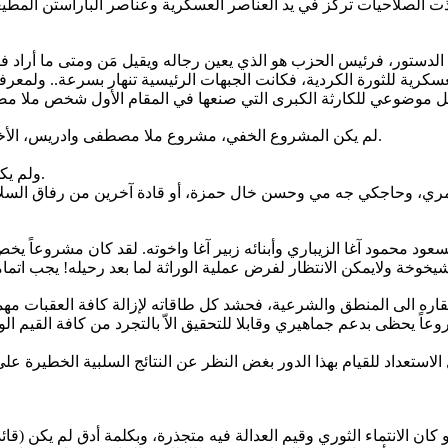
الصلاحيات تركز في يد العناصر العسكرية وعناصر الباراستن المطيعة دون
سكرية للثورة الكردية، فكانت الجبهات الرئيسية تنهار بسرعة.. ولمع
لم يكن المشروع الخفي، مشروع ملا مصطفى وادريس، الأخير وصف "المشروع" بآلـ "هدّام" وعاملاً هاماً لسقوط الحركة الكردية.
ولم يكن مشروع ملا مصطفى وعثمان (نجل شيخ بارزان) والأخير وقف ضده.
 وحاجكي جه مي وحسن خال حمزة، أو قادة آخرين من رفاق السلاح لعق
 محمود آغا الزيباري وأبنائه زبير آغا واخوته. لقد كان مشروعاً يخص
اره الى المنطق والشرعية، فحشد كل طاقاته لإزالة كافة العقبات مهما
عاً يحظى بدعم جماهيري وقابلا للتحقيق الاّ بالتجرد من كافة القيم الوط
لانتماء الثوري وقيم العدالة فيه متجذرة، وبكلمة أدق لم يكن (قائداً عق