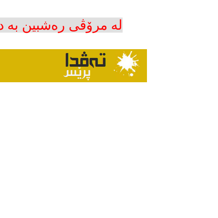
لە مرۆڤی رەشبین بە د