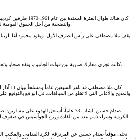
كان هناك طوال الف
والتضحية من أجل الحقوق القومية للشعب الكردي، والثاني متهم بالعمالة والخيانة وفقدان الشرف والكرامة وباعوا ضمائرهم لقاء دنانير معدودة يستلمونها من الحكومة العراقية.
يقف ملا مصطفى على رأس الطرف الأول، ويقود محمود آغا الزيباري 
كانت تجري معارك ضارية بين قوات الجانبين، وتقع ضحايا وتحرق القرى والحقول بصورة وحشية وعلى مدى سنوات. وكان الانتماء الى جبهة المرتزقة مهانة وعاراَ في الذهن الجمعي للشعب الكردي آنذاك.
كان ملا
صدام حسين الشاب 33 عاماً، أستغل الهدوء 
الكردية وشراء ذمم عدد من القادة وزرع الجواسيس في صفوف الح
تخلى مؤقتاً صدام حسين عن المرتزقة الكرد القدامى والمكتب السي