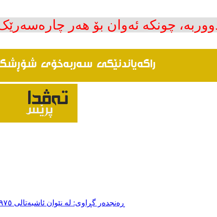
ووربە، چونکە ئەوان بۆ هەر چارەسەرێ
ڕەنجدەر گڕاوی: لە نێوان ئاشبەتالی ١٩٧٥ی مەلا مستەفا و پرۆژەی یاسای پەرلەمانی تورکیای ئۆجەلان