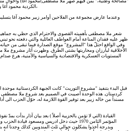
"مصالحة وطنية،" بمن فيهم صهر ملا مصطفى)محمود آغا) وأخوال مسعود
الكردية محمود آغا وابنائه بمنحهم امتيازات مالية ومناصب كبيرة، والعودة الى مناطقهم كأسياد وفق النظام الاقطاعي المعمول به في خمسينات القرن العشرين،
وعندما عارض مجموعة من الفلاحين أوامر زبير محمود آغا بتسليم 
شعر ملا مصطفى بأهميته القصوى والاحترام الذي حظي به جماهيرياً ب
ظهر عليه فقدان المناعة أمام العواطف العائلية والتي دفعته نحو تبني
وفي الواقع احتلّ هذا "المشروع" موقع الصدارة فيما تبقى من حياته 
الأخلاقية لبارزان ومحاربتها بشتى الطرق. وظهرت آثار مشروع ملا
فبل البدء بتنفيذ "مشروع التوريث" كانت الجبهة الكردستانية موحدة
كردستان. هذه الوحدة أصيبت في الصميم بعد شروع ملا مصطفى بت
مسنداً من خاله زبير بعد توفير القوة اللازمة له، حوّل الحزب الى
المؤتمر الثامن 1970 حيث دخل ادريس ومسعود ق
وبدرجة أخذوا يشكلون حوالي ثلث المندوبين كذلك وجدنا انه بعد