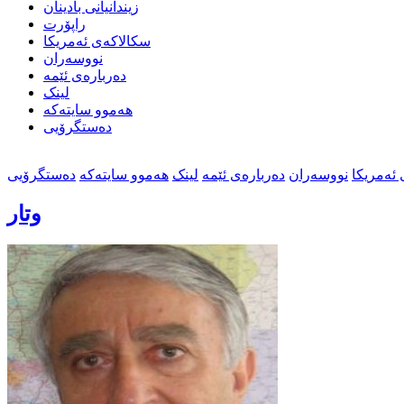
زیندانیانی بادینان
راپۆرت
سکالاکەی ئەمریکا
نووسەران
دەربارەی ئێمە
لینک
هەموو سایتەکە
دەستگرۆیی
ئەمریکا
نووسەران
دەربارەی ئێمە
لینک
هەموو سایتەکە
دەستگرۆیی
وتار