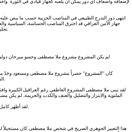
لإضعافه واضعاف أي دور يمكن أن يلعبه كجهاز قيادي في الثورة وأخذت 
جهاز الأمن العراقي قد اخترق المناصب الحساسة، السياسية والع
تحليل موضوعي للكارثة الكبرى التي صنعها في المقام الأول شخص ملا مصطفى بنزعته الاستبدادية المفرطة وعدم أهليته وتهربه من المسؤولية.
لم يكن المشروع مشروع ملا مصطفى وحسو ميرخان دولمري،
كان "المشروع" حصراً مشروع ملا مصطفى ومسعود وجَدّ مسعود
الشيخوخة ولايمكن الانتظار لفرض عملية الوراثة لما بعد رحيله! يجب اتمامها وهو على قيد الحياة. كان كل شيء ملحاً وضاغطاً لا مجال للانتظار.
لقد تبنى ملا مصطفى المشروع العاطفي رغم العراقيل الكبيرة وافتق
الملتوية والابتزاز والتضليل والعنف والكذب والجريمة. لم يكن مشرو
لقد أظهر كامل الاستعداد للقيام بهذا الدور بغض النظر عن النتائج السلبية الخطيرة على الأمد البعيد. فكان أول خطوة تتمثل في إزالة العقبات مهما غلا الثمن.
هذا التغيير الجوهري الصريح في شخص ملا مصطفى كان مستحيلاً لو كان ا