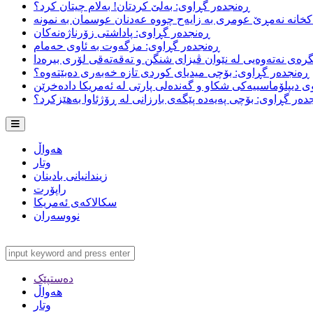
ڕەنجدەر گڕاوی: بەلێ کردتان! بەلام چیتان کرد؟
خانە نەمڕێ عومری بە زایەح چووە عەدنان عوسمان بە نمونە
ڕەنجدەر گڕاوی: پاداشتی زۆرناژەنەکان
ڕەنجدەر گڕاوی: مزگەوت بە ئاوی حەمام
ڕەنجدەر گڕاوی: بۆچی میدیای کوردی تازە خەبەری دەبێتەوە؟
 دیپلۆماسییەکی شکاو و گەندەلی پارتی لە ئەمریکا دادەخرێن
دەر گڕاوی: بۆچی پەیەدە پێگەی بارزانی لە ڕۆژئاوا بەهێزکرد؟
هەواڵ
وتار
زیندانیانی بادینان
راپۆرت
سکالاکەی ئەمریکا
نووسەران
دەستپێک
هەواڵ
وتار