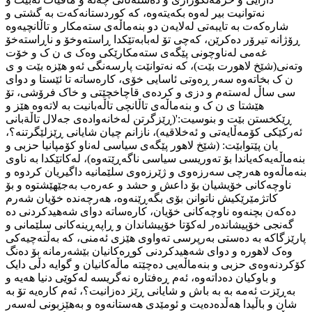
نەتوانیت بیر لەوە بکەیتەوە، کە کوردستانەکەت بە گشتی و
شارەکەت بە تایبەتی لەلایەن دو بنەماڵەی ستەمکار و تاڵانچیەوە
ڕۆژانە تیرۆر دەکرێن، کەچی تۆ لەبابەتێکدا ڕاستەوخۆ و ناڕاستەخۆ
غەمی لەناوچونی پێگەی ستەمکارێکی وەک ی ن ک و خۆت
وتەنی(شێخ لاهورت بێت)، کە نەتوانێت پارسەنگی ئەو هێزە بێت و ی
ن ک بخاتەوە سەر ڕەوتی ئاسایی خۆی، کارەساتە تا ئێستا و دوای
سی ساڵ لەستەم و دزی و کردەی قاچاخچێتی و خاک فرۆشی، تۆ
هێشتا ی ن ک و بنەماڵەی تاڵانچی تاڵەبانیت بە لاتەوە هێز و
ڕێکخستن بێت و بنوسیت:'(ڕێزگرتن لەخانەوادەی جەلال تاڵةبانی
ئەرکێکی کۆمەڵایەتی و ئەخلاقیە)، نازانم چیان شایانی ڕێزلێگرتنە؟،
یان پێتوابێت: (شێخ لاهور پێگەی سیاسی لەناو کۆمپانیا حزبی و
بنەماڵەیەکەیاندا بۆ تەوریسی سیاسی ناگەڕێتەوە)، لەکاتێکدا بە ناوی
بنەماڵەوە هەرچی سەرزەوی و ژێرزەوی سلێمانیە داگیریان کردوە و
ناوچەکانی خۆیشیان بۆ داعش و حشد و عەرەب بەجێهێشتوە و بۆ
کاتژمێرێکیش ناتوانن بۆی بگەڕێنەوە، هەرچەندە خۆیان شەرم
دەکەن بچنەوە ناوچەکانی خۆیان، کارەساتە دوای شەهیدکردنی دە
گەنجی خۆپیشاندەر لەکۆتا خۆپیشاندان و ڕاپەڕینەکانی سلێمانی و
پارێزگاکە بە دەستی بەرپرسی تەواوی هێزی ئەمنی، کە بەڵتەچیەکی
وەک لاهورە و دوای شەهیدکردنی کوڕەکانیان بێشەرمانە بۆ دەنگ
کۆکردنەوەی حزبی و بنەماڵەیی دەچێتە ماڵەکانیان و گوایە دڵی دایک
و باوکیان دەداتەوە، ئەم ڕەفتارە نەگریسە لەکوێی دنیا هەیە و
بەڕێزت ئەمە بە بە باش و شایانی ڕێز دەزانیت؟، ئەم کارەیە تۆ بە
شان و باڵیدا هەڵدەدەیت و ئومێدی هەستانەوە و بەهێزبونی لەسەر