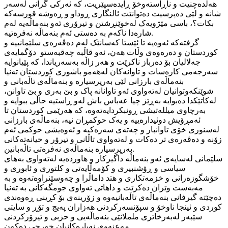
هەڵدەچنیت و ناڕاستەوخۆ ڕایدەسپێریت، کە ئەرکی گرانی لەسەر
شانە و لێی دەپرسیت دەتوانێت ئالنگاری ڕوداو و ڕەوشە قورسەکە
بکات؟، باسی مێژویەک لەخوێنڕشتن و تیرۆری ئەو بنەماڵەیە لەم
شارەدا ناکەم بە دەستی ئەم بنەماڵە نەفرەتیە.
گرفتەکە ئەوەیە تا ئێستا کەسانێک لەم دەڤەرەی سلێمانییە و
کوردستان و دەرەوەی وڵات هەن، ئەو قاڵبە چەقبەستو دۆگمایەی
جەلالیان بۆ دەرباز ناکرێت و هەر زاڵە بەسەریاندا، کە پێیانوایە
سەرجەمی کارەسات و تاوانەکان لەهەمو باشوری کوردستان تەنیا
بنەماڵەی بارزانی لێی بەرپرسیارە و بنەماڵەی تاڵەبانی و
شوێنکەوتوانیان لەتەواوی ئەو تاوانانە پاک و بێ بەری و بێ تاوانن،
لەکاتێکدا دەبوایە بەڕێز چیا عەباس باش لەو ڕاستیە حاڵی ببوایە و
بەرچاوی میللەتیشی ڕونبکردایەتەوە، کە هەرێمی کوردستان تا
ئەمڕۆیش دوئیدارەییە و یەک حوکمڕان نیە، بنەماڵەی بارزانی
لەسنوری خۆی تاوانبار و چەتەی سەرەکیە و ئەوەیشی حوکمی ئەم
زۆنە و دەڤەرەی تر دەکات و لەتەواوی تاڵانی و تیرۆر و خیانەتەکانی
بەرپرسیارە بنەماڵەی نەفرەتی تاڵەبانین.
سلێمانی لەسایەی ئەو بنەماڵە داگیرکار و هاوردەیە لەتەواوی بەهای
سیاسی و ڕۆشنبیری و کۆمەڵایەتی و کلتوری و ئابوری و
خۆشگوزەرانی و خزمەتکاری و هتد داماڵرا و چەوسێنراوەتەوە و بە
مەبەست وێران دەکرێت و داهاتی تەواوی جومگەکانی بە تەنیا
دەچێتە گیرفانی بنەماڵەی تاڵەبانیەوە و زۆرینەی بۆ کڕینی ڕەوەندی
کوردی و ئینجا ناوخۆ و سپۆنسەرکردنی هەزاران پەیج و تۆڕ و سایتی
سێبەر لەبەرخاتری ململانێی بنەماڵەیی و حزبی و تیرۆرکردنی
مەعنەوی نەیارەکانیان خەرجی دەکەن.