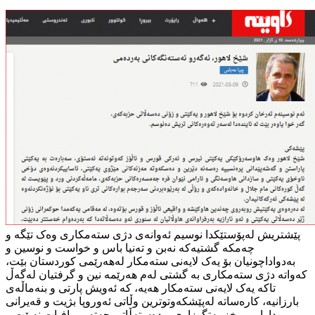
پێشتریش لەپۆستێکدا نوسیم ئەوانەی دژی ستەمکاری وەک تێگە و
چەمکە گشتیەکە نەبن و تەنیا باس و خواست و نوسین و
بەدواداچونیان بۆ یەک لایەنی ستەمکار لەهەرێمی کوردستان بێت،
کەواتە دژی ستەمکاری بە گشتی لەم هەرێمە نین و گرفتیان لەگەڵ
تاکە یەک لایەنی ستەمکار هەیە، کە ئەویش پارتی و بنەماڵەی
بارزانیە، کارەساتە لەپێشکەوتوترین وڵاتی ئەوروپا بژیت و قەیرانی
دارایی و خزمەتگوزاری و دەستەڵاتی چەتە و مافیات نەبێت و