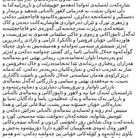
شارەکەت لەسایەی ئەواندا لەهەمو خۆپیشاندان و ناڕەزاییەکدا بە
دڵی ئەوان نەبێت، بە فەرمانی لاهور تاڵەبانی شەهید و بریندار و
دەستگیر و ئەشکەنجە دەکرێن، لەسنورەکانیەوە قاچاخچێتی دەکەن
و ژەهری تورک و ئێران دەرخواردی هاوشاریەکانت دەدەن و کاک
شێخەکەی بەڕێزت سەرچەتەیەکی گەورەی ئەو قاچاخچێتیەیە
لەگەڵ ئامۆزاکانی و زەوی و خاکی سلێمانی هەموی بە تیرۆریست و
هاوردەکانی خۆیان فرۆشرا و تاڵانکرا، ئارامی و ئازادی ڕادەربڕین
لەژێر شمشێری ستەمی ئەواندایە و هەمیشەیش بە ناوی چەپکە
گوڵەکەوە جەلال تاڵەبانی ئاسا ڕای گشتی چەواشە دەکەن و لەژێر
ئەو پەردەیەدا تاوان ئەنجامدەدەن، زیندانی نهێنی ئەو بنەماڵەیە
هەزاران ڕەفتاری دڕندانەی تێدا ئەنجامدەدرێت و خاک دەفرۆشن و
شار بە عەرەب دەکەن و نەیارەکانیان دەربەدەر دەکەن، کە ئەمانە
درێژکراوەی هەمان سیاسەتی جەلال تاڵەبانین و ناشێت ئاگاداری
نەبیت، بە سەفقەی نهێنی و سیاسی و بازرگانی لەگەڵ بنەماڵەی
بارزانی تاوانبار و تیرۆریستان دەپارێزن و دەیانپەڕێننەوە و
ئاراستەیان لەیەک جیا نیە و لاهور و ئامۆزاکانی و بنەماڵەی تاڵەبانی
و بارزانی یەک بنەماڵە و یەک عەقڵیەتن، یاسا و دادگایان تەنیا بۆ
نەیارەکانی خۆیان خستۆتە سەر پشت، ئیتلاعاتی ئێرانی و هەتا
میتیش لەم زۆنە و لەسایەی بنەماڵەی تاڵەبانی تەراتێن دەکەن و
ئێوەیش پێتانوایە، شێخەکەتان دەتوانێت ببێتە مەسیحی کورد و
بابەتەکەت وەک شاباش زۆر دڵخۆشی کردون و کەناڵە سێبەرەکانی
لاهور وەک ئەوەی هەنگوینیان لەکلۆرە داردا دۆزیبێتەوە پەخش و
بڵاوی دەکەنەوە و کۆیلەکانی خۆیانی پێ چەواشە دەکەن، ئەو هەمو