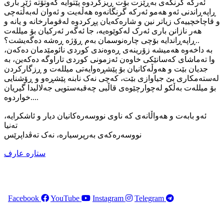
ئەرکە گرنگەی بەڕێزت بۆت ڕیزکردوە پێتوایە کەوتۆتە ژێر باری
ڕاپەڕاندنی ئەو هەمو ئەرکە گرنگانەوە هەڵەیت و ئەوان لەبەڵتەچی
و قاچاخچییەک زیاتر نین و شارەکەیان پڕکردوە لەقومارخانە و یانە و
هەر نازانن باری ئەرک لەکوێوەیە، جا ئەگەر ئەرکیان بۆ میللەت
ڕاپەڕاندایە بۆچی چارەنوسمان بەم ڕۆژە ڕەشە دەگەیشت؟..
بە داخەوە هەمیشە زۆرینەی ڕەوەندی کوردی نائومێدمان دەکەن،
وا تەماشای کەسانێکی خاوەن ئەزمونی کوردی تاراوگە دەکەین، بە
جدیان بێت و هەوڵەکانیان بۆ پێشڕەوایەتی میللەت و ڕزگارکردن
لەستەمکاری بێ جیاوازی بێت، کەچی نەک نابنە پێشڕەو و ڕۆشنایی
بۆ میللەت بەڵکو لەچوارچێوەی قاڵبی چەقبەستویی جەلالیدا گیریان
خواردوە....
ئەو بابەت و هەواڵانەی کە ناوی نووسەرەکانیان دیار و ئاشکرایە،
تەنیا
نووسەرەکەی بەرپرسیارە، نەک تەڤداپرێس
ستارە عارف
Facebook
YouTube
Instagram
Telegram