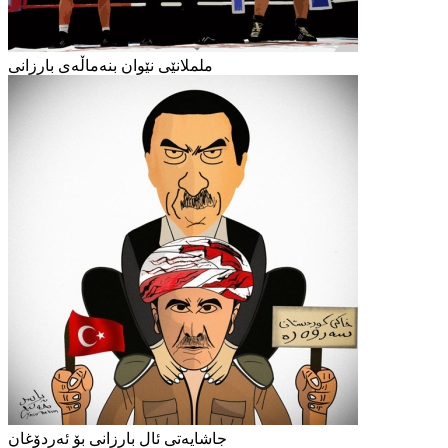
ململانێی نێوان بنەماڵەی بارزانی
جاشایەتی ئال بارزانی بۆ ئەردۆغان