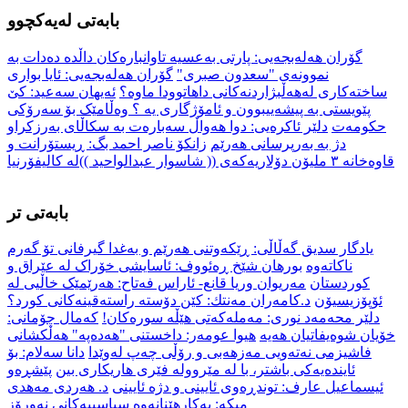
بابەتی لەیەکچوو
گۆران هەلەبجەیی: پارتی بەعسیە تاوانبارەکان داڵدە دەدات بە
نموونەی "سعدون صبری"
گۆران هەلەبجەیی: ئایا بواری
ساختەکاری لەهەڵبژاردنەکانی داهاتوودا ماوە؟
ئەیهان سەعید: کێ
پێویستی بە پیشەییبوون و ئامۆژگاری یە ؟ وەڵامێک بۆ سەرۆکی
حکومەت
دلێر ئاکرەیی: دوا هەواڵ سەبارەت بە سكاڵای بەرزکراو
دژ بە بەرپرسانی هەرێم
زانکۆ ناصر احمد بگ: ڕیستۆرانت و
قاوەخانە ٣ ملیۆن دۆلاریەکەی (( شاسوار عبدالواحید ))لە کالیفۆرنیا
بابەتی تر
یادگار سدیق گەڵاڵی: ڕێكەوتنی هەرێم و بەغدا گیرفانی تۆ گەرم
ناكاتەوە
بورهان شێخ ڕەئووف: ئاسایشی خۆراک لە عێراق و
کوردستان
مەریوان وریا قانع- ئاراس فەتاح: هەرێمێک خاڵیی لە
ئۆپۆزیسیۆن
د.کامەران مەنتك: كێن دۆستە راستەقینەكانی كورد؟
دلێر محەمەد نوری: مەملەکەتی هێڵە سورەکان!
كەمال چۆمانی:
خۆیان شوەیفاتیان هەیە
هیوا عومەر: داخستنی "ھەدەپە" ھەڵکشانی
فاشیزمی نەتەویی مەزھەبی و رۆڵی چەپ لەوێدا
دانا سەلام: بۆ
ئایندەیەکی باشتر، با لە مێروولە فێری هاریکاری بین
پێشڕەو
ئیسماعیل عارف: توندڕەوی ئایینی و دژە ئایینی
د. هەردی مەهدی
میكە: بەکارهێنانەوە سیاسییەکانی نەورۆز