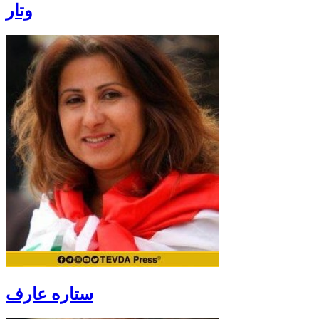
وتار
ستارە عارف