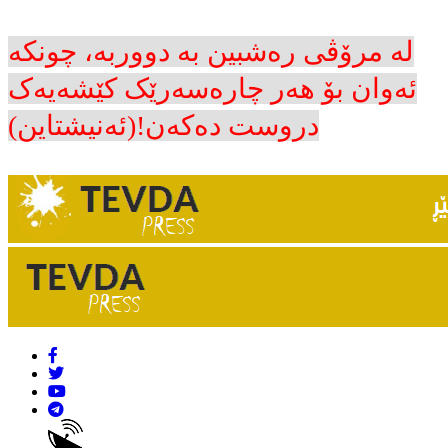
لە مرۆڤی رەشبین بە دووربە، چونکە
ئەوان بۆ هەر چارەسەرێک کێشەیەک
دروست دەکەن!(ئەنیشتاین)