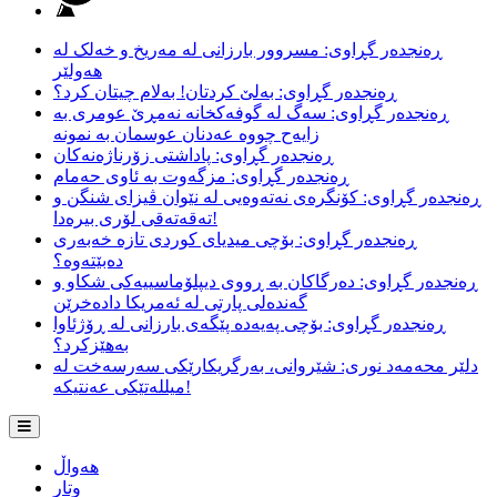
ڕەنجدەر گڕاوی: مسروور بارزانی لە مەریخ و خەلک لە
هەولێر
ڕەنجدەر گڕاوی: بەلێ کردتان! بەلام چیتان کرد؟
ڕەنجدەر گڕاوی: سەگ لە گوفەکخانە نەمڕێ عومری بە
زایەح چووە عەدنان عوسمان بە نمونە
ڕەنجدەر گڕاوی: پاداشتی زۆرناژەنەکان
ڕەنجدەر گڕاوی: مزگەوت بە ئاوی حەمام
ڕەنجدەر گڕاوی: کۆنگرەی نەتەوەیی لە نێوان ڤیزای شنگن و
تەقەتەقی لۆری بیرەدا!
ڕەنجدەر گڕاوی: بۆچی میدیای کوردی تازە خەبەری
دەبێتەوە؟
ڕەنجدەر گڕاوی: دەرگاکان بە ڕووی دیپلۆماسییەکی شکاو و
گەندەلی پارتی لە ئەمریکا دادەخرێن
ڕەنجدەر گڕاوی: بۆچی پەیەدە پێگەی بارزانی لە ڕۆژئاوا
بەهێزکرد؟
دلێر محەمەد نوری: شێروانی، بەرگریکارێکی سەرسەخت لە
میللەتێکی عەنتیکە!
هەواڵ
وتار