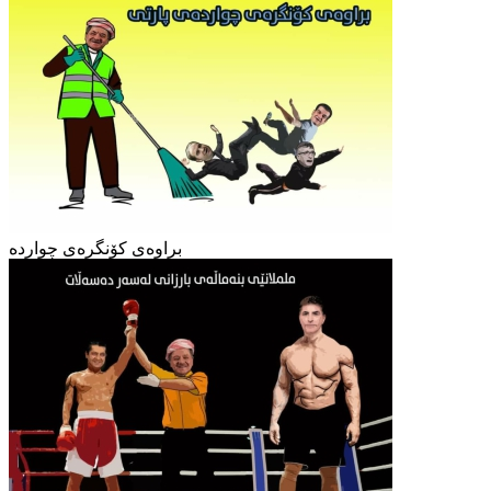
براوەی کۆنگرەی چواردە