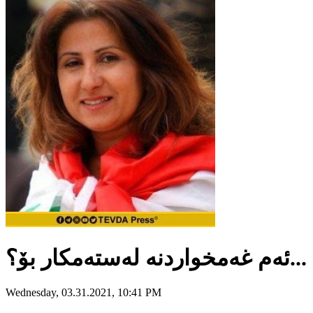
ئەم غەمخواردنە لەستەمکار بۆ؟...
Wednesday, 03.31.2021, 10:41 PM