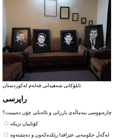
تابلۆکانی شەهیدانی قەلەم لەکوردستان
راپرسی
چارەنووسی بنەماڵەی بارزانی و تالەبانی چۆن دەبینیت؟
کۆتاییان نزیکە
لەگەڵ حکومەتی عێراقدا رێکدەکەون و دەمێننەوە