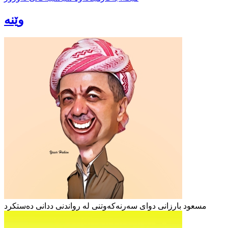
وێنە
مسعود بارزانی دوای سەرنەکەوتنی لە رواندنی ددانی دەستکرد