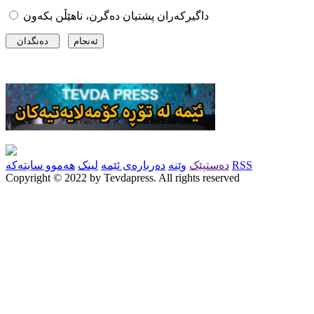
داگیرکەران پشتیان دەگرن، ناهێڵن بکەون
RSS
دەستپێک
وێنە
دەربارەی ئێمە
لینک
هەموو سایتەکە
Copyright © 2022 by Tevdapress. All rights reserved