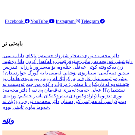
Facebook
YouTube
Instagram
Telegram
بابەتی تر
دلێر محەمەد نوری: نەخێر شێرزاد حەسەن پێکای
دانا مەنمی:
داپۆشینی فەزیحە بە زمانی جنێوفرۆشی و لەکەدارکردن
دانا ڕەشید:
ژن دەکەوێتە کوێی عەقڵی خێڵەوە، بۆ مەسرور بارزانی
ئیدریس
سدیق دیبەگەیی: سیناریۆی بۆشایی ئەمنی یا بە گورگ خواردنیدان !
پێشڕەو ئیسماعیل عارف: بەرکوڵێك لە ڕوبەڕوبونەوەی هاندان بۆ
هێشتنەوە لە تاریکیا
دانا مەنمی: مرۆڤ و کۆچ من چیم ئەویست لە
نیشتیمان؟!
عەلی حەمە: ئەمری تەقەمان پێ نیە !
دلێر محەمەد
نوری: دژنوما (پارادۆکس) ی سەرۆکەکان
یاسر حەکیم: ورێنەی
ديموكراسی لە هەرێمی كوردستان
دلێر محەمەد نوری: ڕۆژێك لە
خەوما پیاوی ئایینی بووم.
وێنە