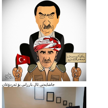
جاشایەتی ئال بارزانی بۆ ئەردۆغان