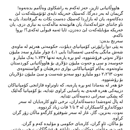
   هاووڵاتیانی ئازیز، حەز ئەکەم بە راشکاوی وەڵامم بدەنەوە!
گریمان لە بەر دەرگا، کەسێک خەریکە تایەی ئۆتۆمبێلەکەت لێ 
دەکاتەوە، یان لە بازاڕدا کەسێک دەست بکات بە گیرفانتدا، یان بە 
ناو جانتای خێزانەکەتدا، یان هاتوتنەتە ماڵەکەت بە نیازی دزی، یان 
خەریکە مۆبایلەکەت لێ دەدزن، ئایا ئەمە قبوڵی ئەکەی؟! بڕوا 
ناکەم.
سەرنج بدەن:
بە پێی دوا راپۆرتی کۆمپانیای دیلۆت، حکومەتی هەرێم لە ماوەی 
شەش مانگی یەکەمی ئەمساڵدا بایی ٤،١ چوار ملیارو سەد ملیۆن 
دۆلار نەوتی فرۆشتووە، لەو بڕە پارەیە تەنها ١،٧٣٧ یەک ملیار و 
حەوسەد و سی و حەوت ملیۆن دۆلاری بۆ هاووڵاتیانی کوردستان 
ماوەتەوە، بەڵام کۆمپانیاکانی بواری دەرهێنان و گواستنەوەی 
نەوت ٢،٢٦٣ دوو ملیارو دوو سەدو شەست و سێ ملیۆن دۆلاریان 
بۆ رۆشتووە.
خۆ هەر لە بنەمادا ئەو بڕە پارەیە، کە ناونراوە قازانجی کۆمپانیاکان 
دزییەکی هەرە قەبەی بە یاسایی کراوی تێدایە، بۆ کۆمپانیا گەلێک 
کە پشکی سەرانی دەسەڵاتی تێدایە.
لە پاڵ ئەوەشدا دەسەڵاتداران، نرخی ئاوو کارەبایان لە سەر 
دووکاندارو کاسبکاران لە ٣ تا ٦ قات زیاد کردووە.
نەوت، بەنزین، گاز، غاز لە سەر شوفێرو کارگەو ماڵان زۆر گران 
کراوە.
بۆ ماڵان، ئاو گران، کارەبای حکومی و مۆلیدە کەم و گران.
عەریزە، مۆڵەتی دوکان، باجی تابلۆی فرۆشگاکان، نرخی رشتنی 