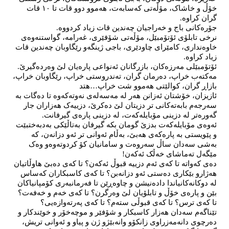
خۆڵ و خاشاک، مۆڵەتی کەسابەت، هەموو دوو قات تا ١٠ قات 
گران کراوە.
جۆرەکانی باج و خەراجیان چەندین قات زیاد کردووە.
نرخی تابلۆی ئۆتۆمبێل، مۆڵەتی شۆفێری، غەرامە، گواستنەوەی 
خاوەنداری، کامێرای چاودێری، باجی ژینگەو رێگاوبان چەندین قات 
زیاد کراوە.
ئۆتۆمبێلی مەرزەکان، بازرگانان ئەنواعی پارەیان لێ وەردەگیرێ.
مەکتەب خراپ، دەرمان گران، تەندروستی خراپ، رێگاوبان خراپ، 
بازاڕ گران، کوالێتی هەموو شت خراپ…هتد
ئازیزان، خۆشتان ئەزانن هەر لە مەسەلەی نەوتەکەوە تا دەگات بە 
سەرجەم بابەتەکانی تر دزیتان لێ دەکرێ، دزییەک هەزاران جار 
گەورەتر لە دزینی مۆبایلەکەت، لە دزینی پارەی گیرفانت.
ئەوەی مۆبایلەکەت بدزێ گومان بکە گیرفان بەتاڵێکی بەدبەختبێت 
و پێویستی بە پارەکەی هەبێ، بەڵام ئەوانی تر ئەو دزانەن، کە 
بەشی سەدان ساڵ سەروەت و سامانیان کۆ کردوتەوەو وەک 
مێگەل تەماشای خەڵک ئەکەن!
دەی کەواتە تا کەی ئەم دزییە قبوڵ ئەکەن؟ تا کەی دەبێ هاوڵاتیان 
هەژارو بێکاری دەستی ئەو دزانەبن؟ تا کەی کاسبکاران کەساس 
لە دوکانەکانیاندا دادەنیشن و چاوەڕێن تا فەرمانبەری کۆمپانیاکان 
بێن و پارەی خۆڵ و تابلۆیان لێ وەرگرن؟ تا کەی خەم و خەفەت؟ 
تا کەی ترس؟ تا کەی قبوڵی ستەم؟ تا کەی پەرتەوازەیی؟
تێناگەم سەدان هەزار کاسبکار و شۆفێر و موچەخۆر و خوێندکار و 
دەرچوی دانەمەزراوی زانکۆو وانەبێژو ژن و پیاو و ئەوانی تریش، 