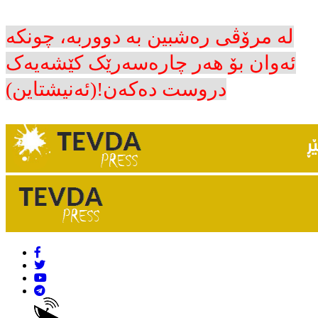
لە مرۆڤی رەشبین بە دووربە، چونکە
ئەوان بۆ هەر چارەسەرێک کێشەیەک
دروست دەکەن!(ئەنیشتاین)