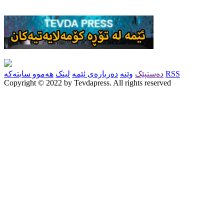
RSS
دەستپێک
وێنە
دەربارەی ئێمە
لینک
هەموو سایتەکە
Copyright © 2022 by Tevdapress. All rights reserved