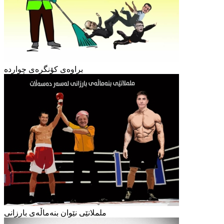
براوەی کۆنگرەی چواردە
ململانێی نێوان بنەماڵەی بارزانی