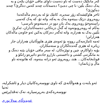
گەر مانگێک دەست لە ناو دەست داوای مافی خۆیان بکەن و بە 
یەک دەنگ بڵێن: نا چی دەبێ؟ دەسەڵات چەند کەس دەگرێ؟ چەند 
دەکوژێ؟
ئاخر هاوکێشەکە زۆر سەیرە، کاتێک تۆ لە بەردەم ماڵەکەتدا 
روبەڕوی دزێک ببیتەوە یەک بە یەکە، واتە تۆ، کە یەک کەسی 
راستەوخۆ روبەڕوی یەک یان دوو دز دەبیتەوەو ناترسی!
بەڵام لە روبەڕوبونەوە لە گەڵ دزەکانی دەسەڵاتداران، ئەکرێ 
بڵێین یەک بە هەزارە، واتە ئەگەر دەزکان یەکبن ئەو خاوەن ماڵەکان 
هەزارانن! 
ئەمە ئاماژەیەکی روونە بۆ ئەوەی هێزی هاووڵاتیان هەزاران جار 
زیاترە لە هێزی گەندەڵکاران و ستەمکاران.
بۆیە داواکارم، چین و توێژەکان، لە سەر مافی خۆیان بێنە دەنگ و 
بە مانگرتنی گشتی و داخستنی بازاڕو جادەو دائیرەو زانکۆ و 
قوتابخانەکان… هتد، روبەروی ئەو دزانە ببنەوە، کە هاتونەتە ناو 
ماڵ و ژیانمان!
ئەو بابەت و هەواڵانەی کە ناوی نووسەرەکانیان دیار و ئاشکرایە،
تەنیا
نووسەرەکەی بەرپرسیارە، نەک تەڤداپرێس
عەبدوڵای مەلا نوری