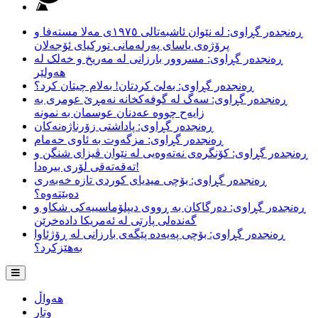
ڕەنجدەر گڕاوی: لە نێوان ئاشبەتالی ١٩٧٥ی مەلا مستەفا و
پرۆژەی یاسای پەرلەمانی تورکیای ئۆجەلان
ڕەنجدەر گڕاوی: مسروور بارزانی لە مەریخ و خەلک لە
هەولێر
ڕەنجدەر گڕاوی: بەلێ کردتان! بەلام چیتان کرد؟
ڕەنجدەر گڕاوی: سەگ لە گوفەکخانە نەمڕێ عومری بە
زایەح چووە عەدنان عوسمان بە نمونە
ڕەنجدەر گڕاوی: پاداشتی زۆرناژەنەکان
ڕەنجدەر گڕاوی: مزگەوت بە ئاوی حەمام
ڕەنجدەر گڕاوی: کۆنگرەی نەتەوەیی لە نێوان ڤیزای شنگن و
تەقەتەقی لۆری بیرەدا!
ڕەنجدەر گڕاوی: بۆچی میدیای کوردی تازە خەبەری
دەبێتەوە؟
ڕەنجدەر گڕاوی: دەرگاکان بە ڕووی دیپلۆماسییەکی شکاو و
گەندەلی پارتی لە ئەمریکا دادەخرێن
ڕەنجدەر گڕاوی: بۆچی پەیەدە پێگەی بارزانی لە ڕۆژئاوا
بەهێزکرد؟
هەواڵ
وتار