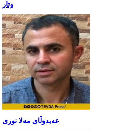
وتار
عەبدوڵای مەلا نوری