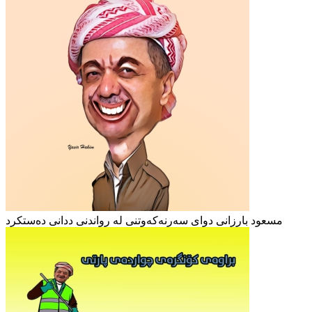
مسعود بارزانی دوای سەرنەکەوتنی لە رواندنی ددانی دەستکرد