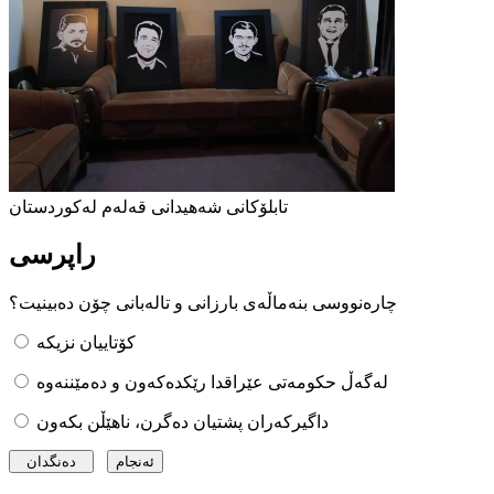
تابلۆکانی شەهیدانی قەلەم لەکوردستان
راپرسی
چارەنووسی بنەماڵەی بارزانی و تالەبانی چۆن دەبینیت؟
کۆتاییان نزیکە
لەگەڵ حکومەتی عێراقدا رێکدەکەون و دەمێننەوە
داگیرکەران پشتیان دەگرن، ناهێڵن بکەون