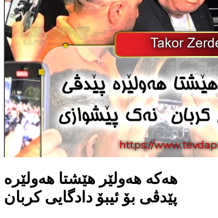
هه‌كه‌ هه‌ولێر هێشتا هه‌ولێره‌
پێدڤی بۆ ئیبۆ دادگایی كربان