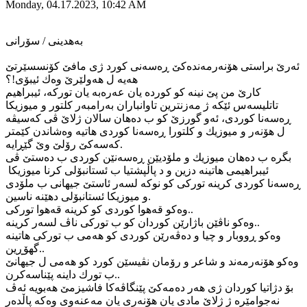
Monday, 04.17.2023, 10:42 AM
به‌هدینی / سۆرانی
ئه‌رێ براستی هۆنه‌رمه‌نده‌كێ ڕه‌سه‌نی كورد ژی مافێ كۆنسسێرتێ
هه‌یه‌ ل هه‌ولێرێ وه‌ك ئیبۆی!؟
كارێ من پێ نینه‌ كو كورده‌ یان عه‌ره‌به‌ یان توركه‌، ئیبراهیم
تاتلیسه‌س ئێكه‌ ژ مه‌زنترین تاوانباران به‌رامبه‌ر كلتور و میوزیكا
ڕه‌سه‌نا كوردی، ئه‌و گورزێ كو ب ده‌هان سالان ژلاێ ڤی كه‌سیڤه‌
ل هۆنه‌ر و میوزیك و كلتورا ڕه‌سه‌نا كوردی هاتیه‌ وه‌شاندن كێمتر
كه‌سه‌كێ رۆلێ وێ گێڕایه‌.
بگره‌ ب ده‌هان میوزیك و ملۆدیێن ڕه‌سه‌نێن كوردی ب ده‌ستێ ڤی
ئیبراهیمی هاتینه‌ دزین و د پاڵپشتیا ب ئستانبۆلی كرنا میوزیكا
ڕه‌سه‌نا كوردی كرینه‌ توركی كو نوكه‌ لسه‌ر ئاستێ جیهانی ب ملۆدی
و میوزیكا ئستانبۆلی دهێنه‌ ناسین.
وه‌كو قه‌هوا كوردی كو كرینه‌ قه‌هوا توركی..
وه‌كو ناڤێن باژارێن كوردان كو ب توركی ناڤ لسه‌ر كرینه‌..
وه‌كو ڕووبار و چیا و ده‌ڤه‌رێن كوردی كو هه‌می ب توركی هاتینه‌
گهۆڕین..
وه‌كو هۆنه‌رمه‌ند و شاعر و رۆمان نڤیسێن كورد كو هه‌می ل جیهانێ
ب تورك داینه‌ پێناسه‌كرن..
بۆ دژاتیا كوردان ژی هه‌ر ده‌مه‌كێ پێنگاڤه‌كا فاشیزمێ هه‌بویه‌ ئه‌ڤ
نه‌جوامێره‌ ژ ژلاێ مادی یان هۆنه‌ری یان مه‌عنه‌وی وه‌كه‌ پاڵده‌ر