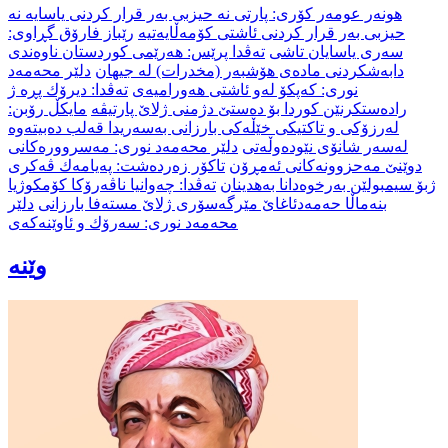
هونەر عومەر کۆری: پارتی نە حیزبی بەر قرار كردنی یاسایە نە
حیزبی بەر قرار كردنی ئاشتی كۆمەڵایەتیە
رێباز فارۆق گڕاوی:
سەری یاسایان تاشی
تەڤدا پرێس: هه‌رێمى كوردستان ناوه‌ندى
دابه‌شكردنى مادەی هۆشبەر (مخدرات) له‌ جيهان
دلێر محەمەد
نوری: کەپکۆ لەو ئاشتی هەورامیەی
ته‌ڤدا: دیرۆك پڕه‌ ژ
راده‌ستكرنێن كوردا بۆ ده‌ستێ دژمنی ژلاێ پارتیڤه‌
مایکڵ رۆبن:
لەرزۆکی و تاکتیکی خێڵەکی بارزانی بەسەریدا قەلب دەبیتەوە
لەسەر شانۆی نێودەوڵەتی
دلێر محەمەد نوری: مەسروورەکانی
دوێنێ مەحزوونەکانی ئەمڕۆن
تاكۆر زه‌رده‌شت: په‌یامه‌ك ڤه‌كری
ژبۆ سیمبولێن به‌رخوه‌دانا به‌هدینان
ته‌ڤدا: چه‌وانیا ناڤه‌رۆكا كۆمكوژیا
بنه‌ماڵا حه‌مه‌دئاغاێ مێرگه‌سۆری ژلاێ مسته‌فا بارزانی
دلێر
محەمەد نوری: سەرۆك و ئاوێنەکەی
وێنە