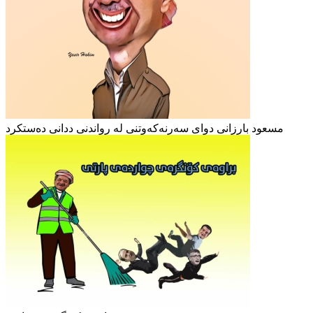
مسعود بارزانی دوای سەرنەکەوتنی لە رواندنی ددانی دەستکرد