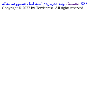
RSS
دەستپێک
وێنە
دەربارەی ئێمە
لینک
هەموو سایتەکە
Copyright © 2022 by Tevdapress. All rights reserved