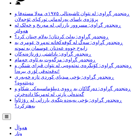
ڕەنجدەر گڕاوی: لە نێوان ئاشبەتالی ١٩٧٥ی مەلا مستەفا و
پرۆژەی یاسای پەرلەمانی تورکیای ئۆجەلان
ڕەنجدەر گڕاوی: مسروور بارزانی لە مەریخ و خەلک لە
هەولێر
ڕەنجدەر گڕاوی: بەلێ کردتان! بەلام چیتان کرد؟
ڕەنجدەر گڕاوی: سەگ لە گوفەکخانە نەمڕێ عومری بە
زایەح چووە عەدنان عوسمان بە نمونە
ڕەنجدەر گڕاوی: پاداشتی زۆرناژەنەکان
ڕەنجدەر گڕاوی: مزگەوت بە ئاوی حەمام
ڕەنجدەر گڕاوی: کۆنگرەی نەتەوەیی لە نێوان ڤیزای شنگن و
تەقەتەقی لۆری بیرەدا!
ڕەنجدەر گڕاوی: بۆچی میدیای کوردی تازە خەبەری
دەبێتەوە؟
ڕەنجدەر گڕاوی: دەرگاکان بە ڕووی دیپلۆماسییەکی شکاو و
گەندەلی پارتی لە ئەمریکا دادەخرێن
ڕەنجدەر گڕاوی: بۆچی پەیەدە پێگەی بارزانی لە ڕۆژئاوا
بەهێزکرد؟
هەواڵ
وتار