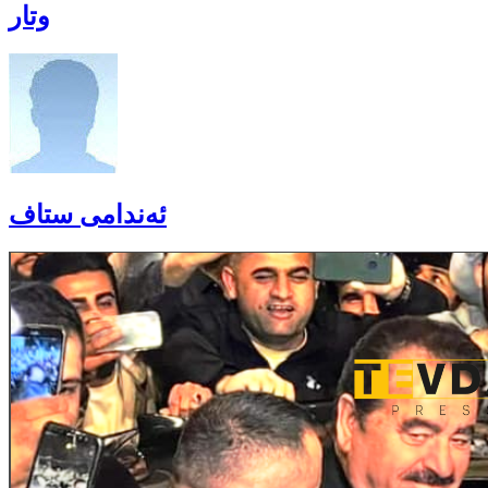
وتار
ئەندامی ستاف