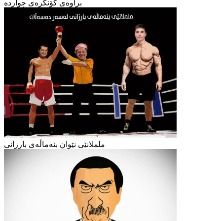
براوەی کۆنگرەی چواردە
ململانێی نێوان بنەماڵەی بارزانی