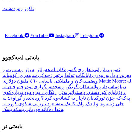
تاكۆر زه‌رده‌شت
Facebook
YouTube
Instagram
Telegram
بابەتی لەیەکچوو
ئەیوب بارزانی: هاوڕێ گەورەکان لە هەولێر بەڕێز و سەربەرز
دەژین و دادپەروەری نایانگات
تەڤدا پرێس: چەکی سایبەری، کۆمپانیا
Mattie Moore: لە
وەهمییەکان و ململانێی یاسایی ٤٦٠ ملیۆن دۆلاری
دیپلۆماسیدا، ڕواڵەتەکان گرنگن
ڕەنجدەر گڕاوی: وەرچەرخان لە
ڕۆژئاوای کوردستان و ستراتیژیەتی ڕێگای داود و دوو بڕیارەکەی
پەکەکە چۆن تورکیایان ناچار بە کشانەوە کرد ؟
ڕەنجدەر گڕاوی: لە
جلی ژنانەوە بۆ ایدک ولک کاتێک مەسعود بارزانی شکۆی کورد لە
بەغدا دەکاتە قوربانی پسکە پسک
بابەتی تر