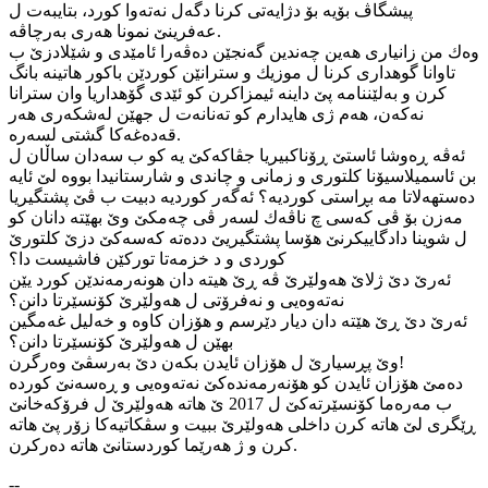
پیشگاڤ بۆیه‌ بۆ دژایه‌تی كرنا دگه‌ل نه‌ته‌وا كورد، بتایبه‌ت ل
عه‌فرینێ نمونا هه‌ری به‌رچاڤه‌.
وه‌ك من زانیاری هه‌ین چه‌ندین گه‌نجێن ده‌ڤه‌را ئامێدی و شێلادزێ ب
تاوانا گوهداری كرنا ل موزیك و سترانێن كوردێن باكور هاتینه‌ بانگ
كرن و به‌لێننامه‌ پێ داینه‌ ئیمزاكرن كو ئێدی گۆهداریا وان سترانا
نه‌كه‌ن، هه‌م ژی هایدارم كو ته‌نانه‌ت ل جهێن له‌شكه‌ری هه‌ر
قه‌ده‌غه‌كا گشتی لسه‌ره‌.
ئه‌ڤه‌ ڕه‌وشا ئاستێ ڕۆناكبیریا جڤاكه‌كێ یه‌ كو ب سه‌دان ساڵان ل
بن ئاسمیلاسیۆنا كلتوری و زمانی و چاندی و شارستانیدا بووه‌ لێ ئایه‌
ده‌ستهه‌لاتا مه‌ بڕاستی كوردیه‌؟ ئه‌گه‌ر كوردیه‌ دبیت ب ڤێ پشتگیریا
مه‌زن بۆ ڤی كه‌سی چ ناڤه‌ك لسه‌ر ڤی چه‌مكێ وێ بهێته‌ دانان كو
ل شوینا دادگاییكرنێ هۆسا پشتگیریێ دده‌ته‌ كه‌سه‌كێ دزێ كلتورێ
كوردی و د خزمه‌تا توركێن فاشیست دا؟
ئه‌رێ دێ ژلاێ هه‌ولێرێ ڤه‌ ڕێ هیته‌ دان هونه‌رمه‌ندێن كورد یێن
نه‌ته‌وه‌یی و نه‌فرۆتی ل هه‌ولێرێ كۆنسێرتا دانن؟
ئه‌رێ دێ ڕێ هێته‌ دان دیار دێرسم و هۆزان كاوه‌ و خه‌لیل غه‌مگین
بهێن ل هه‌ولێرێ كۆنسێرتا دانن؟
وێ پڕسیارێ ل هۆزان ئایدن بكه‌ن دێ به‌رسڤێ وه‌رگرن!
ده‌مێ هۆزان ئایدن كو هۆنه‌رمه‌نده‌كێ نه‌ته‌وه‌یی و ڕه‌سه‌نێ كورده‌
ب مه‌ره‌ما كۆنسێرته‌كێ ل 2017 ێ هاته‌ هه‌ولێرێ ل فرۆكه‌خانێ
ڕێگری لێ هاته‌ كرن داخلی هه‌ولێرێ ببیت و سڤكاتیه‌كا زۆر پێ هاته‌
كرن و ژ هه‌رێما كوردستانێ هاته‌ ده‌ركرن.
--