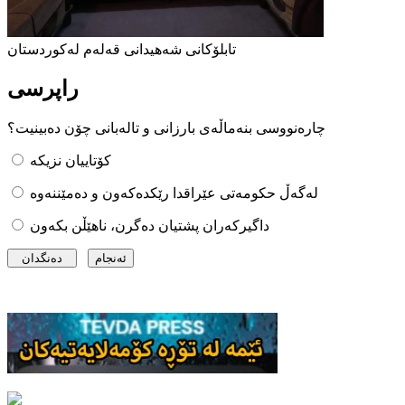
تابلۆکانی شەهیدانی قەلەم لەکوردستان
راپرسی
چارەنووسی بنەماڵەی بارزانی و تالەبانی چۆن دەبینیت؟
کۆتاییان نزیکە
لەگەڵ حکومەتی عێراقدا رێکدەکەون و دەمێننەوە
داگیرکەران پشتیان دەگرن، ناهێڵن بکەون