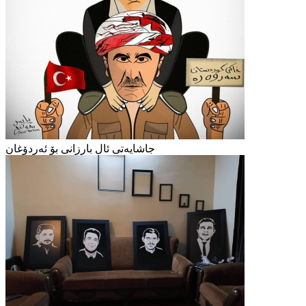
جاشایەتی ئال بارزانی بۆ ئەردۆغان