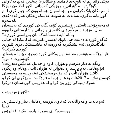
به‌پێی زانیاریم له‌ ناوچه‌ی ئامێدی و شێلادزێ چه‌ندین گه‌نج به‌ تاوانی
گوێگرتن له‌ گۆرانی و موزیكی كوردانی باكور له‌لایه‌ن ده‌زگا
ئه‌منیه‌كان بانگ كراون و به‌ڵێننامه‌یان لێساندوون كه‌ چیتر گوێ له‌م
گۆرانیانه‌ نه‌گرن. ته‌نانه‌ت له‌ شوێنه‌ عه‌سكه‌ریه‌كان هه‌ر قه‌ده‌غه‌ی
له‌سه‌ره‌.
ئه‌مه‌یه‌ دۆخی ئاستی ڕۆشنبیری كۆمه‌ڵگایه‌كی كوردی كه‌ به‌سه‌دان
ساڵ له‌ژێر ئاسمیلاسیۆنی كلتوری و زمانی و شارستانی دا بووه
به‌ڵام ئایه‌ ده‌سه‌ڵاته‌كه‌مان به‌ڕاستی كوردیه‌؟
ئه‌گه‌ر كوردیه‌ ده‌بێت چی ناوێك له‌سه‌ر دابنرێت له‌كاتیكدا له‌ جیاتی
دادگاییكردن ئه‌م پشتگیریه‌ گه‌وره‌یه‌ له‌ فاشیستێكی دزی كلتوری
كوردی بكرێت؟
ئایه‌ ڕێگه‌ به‌ هۆنه‌رمه‌ند نه‌ته‌وه‌ییه‌كانی كورد ده‌درێت بێن له‌ هه‌ولێر
كۆنسێرت دابنن؟
ڕێگه‌ به‌ دیار دێرسم و هۆزان كاوه‌ و خه‌لیل غه‌مگین ده‌درێت؟
بۆ وه‌ڵامی ئه‌م پڕسیاره‌ ده‌توانن له‌ هۆزان ئایدن وه‌ڵام وه‌ربگرن!
كاتێك هۆزان ئایدن كه‌ هۆنه‌رمه‌ندێكی نه‌ته‌وه‌ییه‌ به‌ مه‌به‌ستی
كۆنسێرته‌ك له‌ 2017هات بۆ هه‌ولێرو له‌ فڕۆكه‌خانه‌ ڕێگری لێ كرا و
سوكاه‌یتیه‌كی زۆڕ پێ كرا و له‌ هه‌ریمی كوردستان ده‌ركرا.
تاكۆر زه‌رده‌شت
ئەو بابەت و هەواڵانەی کە ناوی نووسەرەکانیان دیار و ئاشکرایە،
تەنیا
نووسەرەکەی بەرپرسیارە، نەک تەڤداپرێس