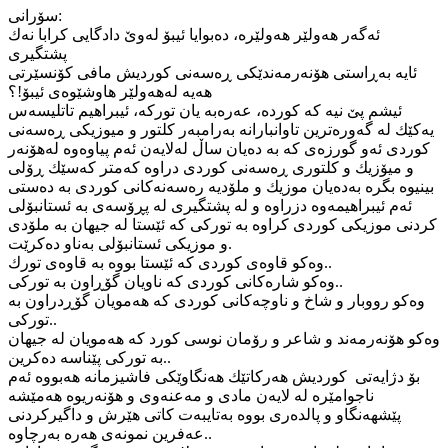
سۆرانی:
ئه‌گه‌ر هه‌ولێر هه‌ولێره‌، ده‌بوایا ئیبۆ له‌وێ دادگایی كرابا نه‌ك
پشتگیری
ئایه‌ به‌ڕاستی هۆنه‌رمه‌ندێكی ڕه‌سه‌نی كوردیش مافی كۆنسێرتی
هه‌یه‌ له‌هه‌ولێر هاوشێوه‌ی ئیبۆ!؟
ئیشم پێ نیه‌ كه‌ كورده‌، عه‌ره‌به‌ یان توركه‌، ئیبراهیم تاتلیسه‌س
یه‌كێك له‌ گه‌وره‌ترین تاوانبارانه‌ به‌رامبه‌ر كلتور و میوزیكی ڕه‌سه‌نی
كوردی‌ ئه‌و گورزه‌ی كه‌ به‌ ده‌یان ساڵ له‌لایه‌ن ئه‌م پیاوه‌وه‌ له‌هۆنه‌ر
و میۆزیك و كلتوری ڕه‌سه‌نی كوردی دراوه‌ كه‌متر كه‌سێك ڕۆلی
بینیوه‌ بگره‌ به‌ده‌یان موزیك و ملۆدیه‌ ره‌سه‌نه‌كانی كوردی به‌ ده‌ستی
ئه‌م ئیبراهیمه‌وه‌ دزراوه‌ و له‌ پشتگیری له‌ پڕۆسه‌ی به‌ ئستانبۆلی
كردنی موزیكی كوردی كراوه‌ به‌ توركی كه‌ ئێستا له‌ جیهان به‌ ملۆدی
و موزیكی ئستانبۆلی به‌ناو ده‌كرێت.
وه‌كو قاوه‌ی كوردی كه‌ ئێستا بووه‌ به‌ قاوه‌ی تورك..
وه‌كو شاره‌كانی كوردی كه‌ ناویان گۆڕاون به‌ توركی..
وه‌كو رووبار و شاخ و ناوچه‌كانی كوردی كه‌ هه‌مویان گۆڕدراون به‌
توركی..
وه‌كو هۆنه‌رمه‌ند و شاعر و رۆمان نوسی كورد كه‌ هه‌مویان له‌ جیهان
به‌ توركی پێناسه‌ ده‌كرین..
بۆ دژایه‌تی كوردیش هه‌ركاتێك هه‌نگاوێكی فاشیزمانه‌ هه‌بووه‌ ئه‌م
ناجوامێره‌ له‌ لایه‌ن مادی و مه‌عنه‌وی و هۆنه‌ریوه‌ هه‌مێشه‌
پێشهه‌نگاو و پالده‌ری بووه‌ به‌تایبه‌ت كاتی هێرش و داگیركردنی
عه‌فرین نمونه‌ی هه‌ره‌ به‌رچاوه‌..