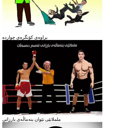
براوەی کۆنگرەی چواردە
ململانێی نێوان بنەماڵەی بارزانی