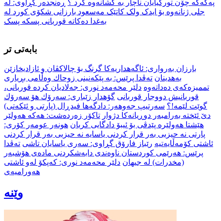
پەکەکە چۆن تورکیایان ناچار بە کشانەوە کرد ؟
ڕەنجدەر گڕاوی: لە
جلی ژنانەوە بۆ ایدک ولک کاتێک مەسعود بارزانی شکۆی کورد لە
بەغدا دەکاتە قوربانی پسکە پسک
بابەتی تر
بارزان به‌رواری: ئاگه‌هداریه‌كا گرنگ بۆ چالاكڤان و ئازادیخازێن
به‌هدینان
تەڤدا پرێس: بە پێکەنینی زوحاك وەڵامی بڕیاری
تممیزەکەی دەداتەوە
دلێر محەمەد نوری: جەلادیان کردە قوربانی،
قوربانیش دووجار قوربانی
گۆهدار زێباری: سەرۆك هۆ سەرۆك
گوێت لێمە!؟
سه‌رتیپ جه‌وهه‌ر: دادگه‌ها فیدڕال (پارتی و ئێكه‌تی)
دێ ئێخته‌ به‌رامبه‌ر دوڕیانه‌كا دژوار
تاكۆر زه‌رده‌شت: هه‌كه‌ هه‌ولێر
هێشتا هه‌ولێره‌ پێدڤی بۆ ئیبۆ دادگایی كربان
هونەر عومەر کۆری:
پارتی نە حیزبی بەر قرار كردنی یاسایە نە حیزبی بەر قرار كردنی
ئاشتی كۆمەڵایەتیە
رێباز فارۆق گڕاوی: سەری یاسایان تاشی
تەڤدا
پرێس: هه‌رێمى كوردستان ناوه‌ندى دابه‌شكردنى مادەی هۆشبەر
(مخدرات) له‌ جيهان
دلێر محەمەد نوری: کەپکۆ لەو ئاشتی
هەورامیەی
وێنە