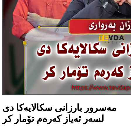
مه‌سرور بارزانی سكالایه‌كا دی
لسه‌ر ئه‌یاز كه‌ره‌م تۆمار كر