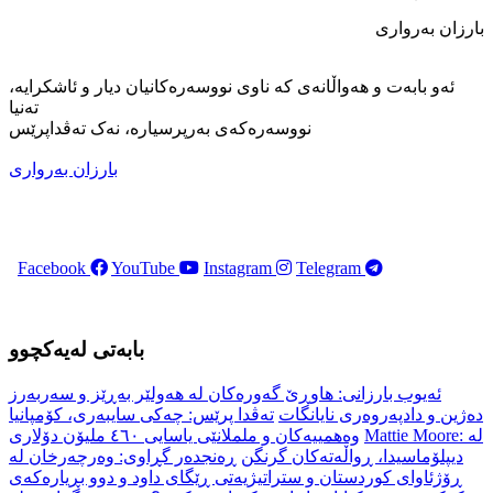
بارزان به‌رواری
ئەو بابەت و هەواڵانەی کە ناوی نووسەرەکانیان دیار و ئاشکرایە،
تەنیا
نووسەرەکەی بەرپرسیارە، نەک تەڤداپرێس
بارزان به‌رواری
Facebook
YouTube
Instagram
Telegram
بابەتی لەیەکچوو
ئەیوب بارزانی: هاوڕێ گەورەکان لە هەولێر بەڕێز و سەربەرز
دەژین و دادپەروەری نایانگات
تەڤدا پرێس: چەکی سایبەری، کۆمپانیا
Mattie Moore: لە
وەهمییەکان و ململانێی یاسایی ٤٦٠ ملیۆن دۆلاری
دیپلۆماسیدا، ڕواڵەتەکان گرنگن
ڕەنجدەر گڕاوی: وەرچەرخان لە
ڕۆژئاوای کوردستان و ستراتیژیەتی ڕێگای داود و دوو بڕیارەکەی