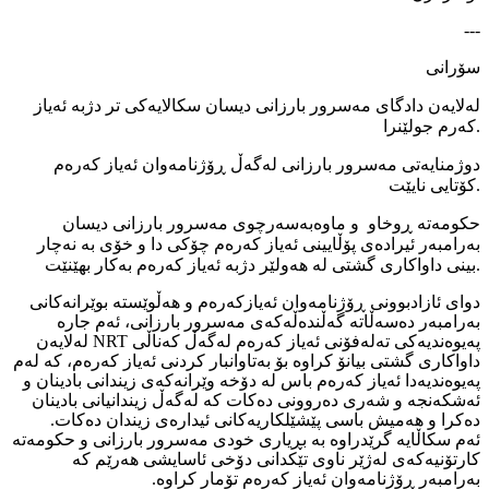
---
سۆرانی
له‌لایه‌ن دادگای مه‌سرور بارزانی دیسان سكالایه‌كی تر دژبه‌ ئه‌یاز
كه‌رم جولێنرا.
دوژمنایه‌تی مه‌سرور بارزانی له‌گه‌ڵ ڕۆژنامه‌وان ئه‌یاز كه‌ره‌م
كۆتایی نایێت.
حكومه‌ته ڕوخاو و ماوه‌به‌سه‌رچوی مه‌سرور بارزانی دیسان
به‌رامبه‌ر ئیراده‌ی پۆڵایینی ئه‌یاز كه‌ره‌م چۆكی دا و خۆی به‌ نه‌چار
بینی داواكاری گشتی له‌ هه‌ولێر دژبه‌ ئه‌یاز كه‌ره‌م به‌كار بهێنێت.
دوای ئازادبوونی ڕۆژنامه‌وان ئه‌یازكه‌ره‌م و هه‌ڵوێسته‌ بوێرانه‌كانی
به‌رامبه‌ر ده‌سه‌ڵاته‌ گه‌ڵنده‌ڵه‌كه‌ی مه‌سرور بارزانی، ئه‌م جاره‌
په‌یوه‌ندیه‌كی ته‌له‌فۆنی ئه‌یاز كه‌ره‌م له‌گه‌ڵ كه‌ناڵی NRT له‌لایه‌ن
داواكاری گشتی بیانۆ كراوه‌ بۆ به‌تاوانبار كردنی ئه‌یاز كه‌ره‌م، كه‌ له‌م
په‌یوه‌ندیه‌دا ئه‌یاز كه‌ره‌م باس له‌ دۆخه‌ وێرانه‌كه‌ی زیندانی بادینان و
ئه‌شكه‌نجه‌ و شه‌ری ده‌روونی ده‌كات كه‌ له‌گه‌ڵ زیندانیانی بادینان
ده‌كرا و هه‌میش باسی پێشێلكاریه‌كانی ئیداره‌ی زیندان ده‌كات.
ئه‌م سكاڵایه‌ گرێدراوه‌ به‌ بڕیاری خودی مه‌سرور بارزانی و حكومه‌ته‌
كارتۆنیه‌كه‌ی له‌ژێر ناوی تێكدانی دۆخی ئاسایشی هه‌رێم كه‌
به‌رامبه‌ر ڕۆژنامه‌وان ئه‌یاز كه‌ره‌م تۆمار كراوه‌.