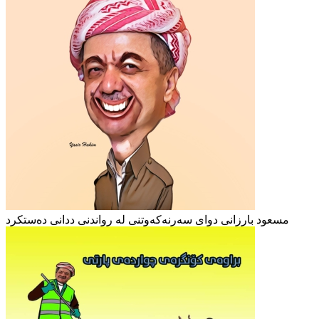
مسعود بارزانی دوای سەرنەکەوتنی لە رواندنی ددانی دەستکرد