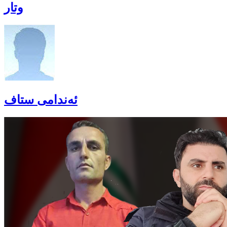
وتار
ئەندامی ستاف