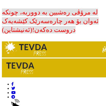
لە مرۆڤی رەشبین بە دووربە، چونکە
ئەوان بۆ هەر چارەسەرێک کێشەیەک
دروست دەکەن!(ئەنیشتاین)