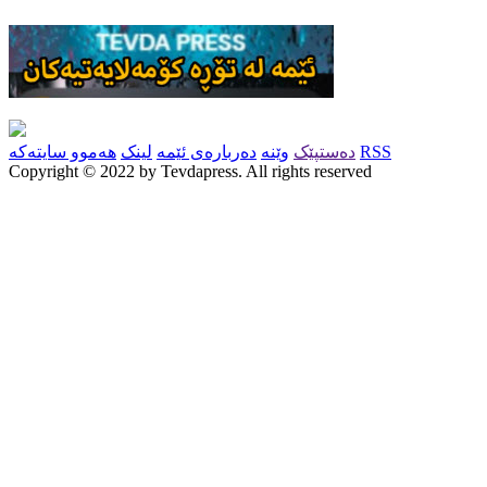
RSS
دەستپێک
وێنە
دەربارەی ئێمە
لینک
هەموو سایتەکە
Copyright © 2022 by Tevdapress. All rights reserved