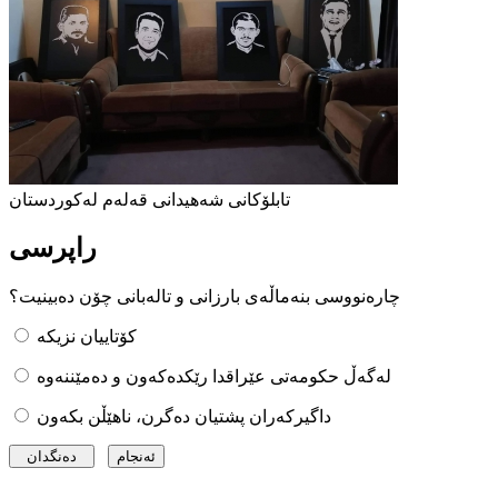
تابلۆکانی شەهیدانی قەلەم لەکوردستان
راپرسی
چارەنووسی بنەماڵەی بارزانی و تالەبانی چۆن دەبینیت؟
کۆتاییان نزیکە
لەگەڵ حکومەتی عێراقدا رێکدەکەون و دەمێننەوە
داگیرکەران پشتیان دەگرن، ناهێڵن بکەون