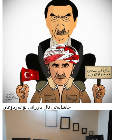
جاشایەتی ئال بارزانی بۆ ئەردۆغان