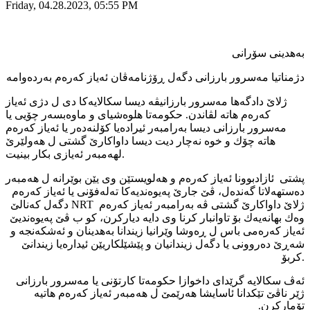
Friday, 04.28.2023, 05:55 PM
به‌هدینی سۆرانی
ژلاێ دادگه‌ها مه‌سرور بارزانیڤه‌ دیسا سكالایه‌كا دی ل دژی ئه‌یاز
كه‌ره‌م هاته‌ لڤاندن. حكومه‌تا هلوه‌شیای و ماوه‌بسه‌ر چۆیی یا
مه‌سرور بارزانی دیسا به‌رامبه‌ر ئیراده‌یا كۆلنه‌ده‌ر یا ئه‌یاز كه‌ره‌م
هاته‌ چۆك و خوه‌ نه‌چار دیت دیسا داواكارێ گشتی ل هه‌ولێرێ
لهه‌مبه‌ر ئه‌یازی بكار بینیت.
پشتی ئازادبوونا ئه‌یاز كه‌ره‌م و هه‌لویستێن وی یێن بوێرانه‌ ل هه‌مبه‌ر
ده‌ستهه‌لاتا گه‌نده‌ل، ڤێ جارێ په‌یوه‌ندیه‌كا ته‌له‌فۆنی یا ئه‌یاز كه‌ره‌م
دگه‌ل كه‌نالێ NRT ژلاێ داواكارێ گشتی ڤه‌ به‌رامبه‌ر ئه‌یاز كه‌ره‌م
وه‌ك بهانه‌یه‌ك بۆ تاوانبار كرنا وی دایه‌ دیاركرن، كو ب ڤێ په‌یوه‌ندیێ
ئه‌یاز كه‌ره‌می باس ل ڕه‌وشا وێرانیا زیندانا به‌هدینان و ئه‌شكه‌نجه‌ و
شه‌ڕێ ده‌روونی یا دگه‌ل زیندانیان و پێشێلكاریێن ئیداره‌یا زیندانێ
كربۆ.
ئه‌ڤ سكالایه‌ گرێدای داخوازا حكومه‌تا كارتۆنی یا مه‌سرور بارزانی
ژێر ناڤێ تێكدانا ئاسایشا هه‌رێمێ ل هه‌مبه‌ر ئه‌یاز كه‌ره‌م هاتیه‌
تۆماركرن.