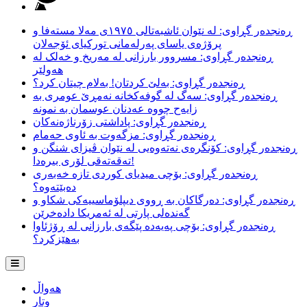
ڕەنجدەر گڕاوی: لە نێوان ئاشبەتالی ١٩٧٥ی مەلا مستەفا و
پرۆژەی یاسای پەرلەمانی تورکیای ئۆجەلان
ڕەنجدەر گڕاوی: مسروور بارزانی لە مەریخ و خەلک لە
هەولێر
ڕەنجدەر گڕاوی: بەلێ کردتان! بەلام چیتان کرد؟
ڕەنجدەر گڕاوی: سەگ لە گوفەکخانە نەمڕێ عومری بە
زایەح چووە عەدنان عوسمان بە نمونە
ڕەنجدەر گڕاوی: پاداشتی زۆرناژەنەکان
ڕەنجدەر گڕاوی: مزگەوت بە ئاوی حەمام
ڕەنجدەر گڕاوی: کۆنگرەی نەتەوەیی لە نێوان ڤیزای شنگن و
تەقەتەقی لۆری بیرەدا!
ڕەنجدەر گڕاوی: بۆچی میدیای کوردی تازە خەبەری
دەبێتەوە؟
ڕەنجدەر گڕاوی: دەرگاکان بە ڕووی دیپلۆماسییەکی شکاو و
گەندەلی پارتی لە ئەمریکا دادەخرێن
ڕەنجدەر گڕاوی: بۆچی پەیەدە پێگەی بارزانی لە ڕۆژئاوا
بەهێزکرد؟
هەواڵ
وتار