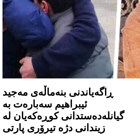
ڕاگەیاندنی بنەماڵەی مەجید
ئیبراهیم سەبارەت بە
گیانلەدەستدانی کوڕەکەیان لە
زیندانی دژە تیرۆری پارتی