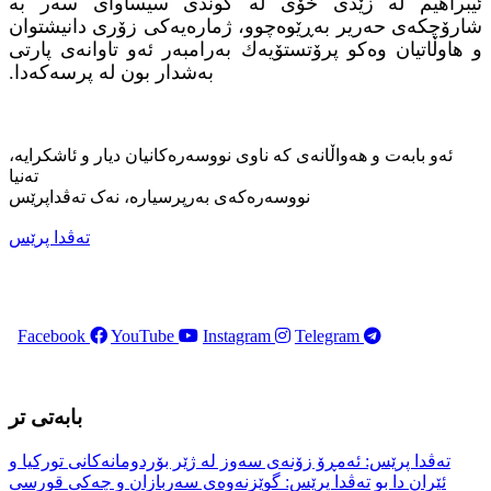
ئیبراهیم لە زێدی خۆی لە گوندی سیساوای سەر بە
شارۆچكەی حەریر بەڕێوەچوو، ژمارەیەکی زۆری دانیشتوان
و هاوڵاتیان وەکو پرۆتستۆیەك بەرامبەر ئەو تاوانەی پارتی
بەشدار بون لە پرسەکەدا.
ئەو بابەت و هەواڵانەی کە ناوی نووسەرەکانیان دیار و ئاشکرایە،
تەنیا
نووسەرەکەی بەرپرسیارە، نەک تەڤداپرێس
تەڤدا پرێس
Facebook
YouTube
Instagram
Telegram
بابەتی تر
تەڤدا پرێس: ئەمڕۆ زۆنەی سەوز لە ژێر بۆردومانەکانی تورکیا و
ئێران دا بو
تەڤدا پرێس: گوێزنەوەی سەربازان و چەکی قورسی