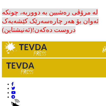
لە مرۆڤی رەشبین بە دووربە، چونکە
ئەوان بۆ هەر چارەسەرێک کێشەیەک
دروست دەکەن!(ئەنیشتاین)