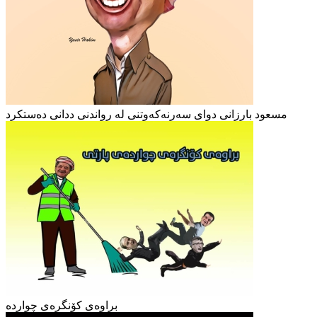
مسعود بارزانی دوای سەرنەکەوتنی لە رواندنی ددانی دەستکرد
براوەی کۆنگرەی چواردە