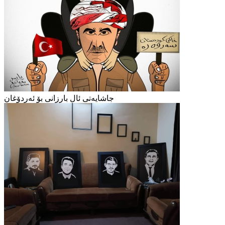
جاشایەتی ئال بارزانی بۆ ئەردۆغان