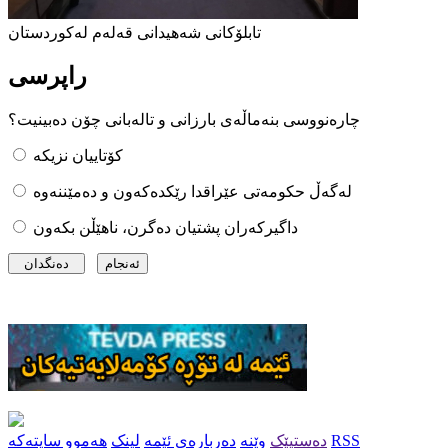
تابلۆکانی شەهیدانی قەلەم لەکوردستان
راپرسی
چارەنووسی بنەماڵەی بارزانی و تالەبانی چۆن دەبینیت؟
کۆتاییان نزیکە
لەگەڵ حکومەتی عێراقدا رێکدەکەون و دەمێننەوە
داگیرکەران پشتیان دەگرن، ناهێڵن بکەون
RSS
دەستپێک
وێنە
دەربارەی ئێمە
لینک
هەموو سایتەکە