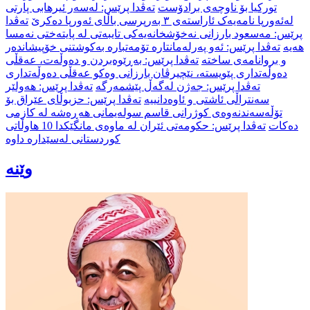
تورکیا بۆ ناوچەی برادۆست
تەڤدا پرێس: لەسەر ئیرهابی پارتی
لەئەورپا نامەیەک ئاراستەی ٣ بەرپرسی باڵای ئەورپا دەکرێ
تەڤدا
پرێس: مەسعود بارزانی نەخۆشخانەیەکی تایبەتی لە پایتەختی نەمسا
هەیە
تەڤدا پرێس: ئەو پەرلەمانتارە تۆمەتبارە بەکوشتنی خۆپیشاندەر
و بروانامەی ساختە
تەڤدا پرێس: بەڕێوەبردن و دەوڵەت، عەقڵی
دەوڵەتداری پێویستە، نێچیرڤان بارزانی وەکو عەقڵی دەوڵەتداری
تەڤدا پرێس: جەژن لەگەڵ پێشمەرگە
تەڤدا پرێس: هەولێر
سەنتراڵی ئاشتی و ئاوەدانییە
تەڤدا پرێس: حزبوڵای عێراق بۆ
تۆڵه‌سه‌ندنه‌وه‌ی كوژرانی قاسم سوله‌یمانی هەڕەشە له‌ كازمی
ده‌كات
تەڤدا پرێس: حکومەتی ئێران لە ماوەی مانگێکدا 10 هاوڵاتی
کوردستانی لەسێدارە داوە
وێنە