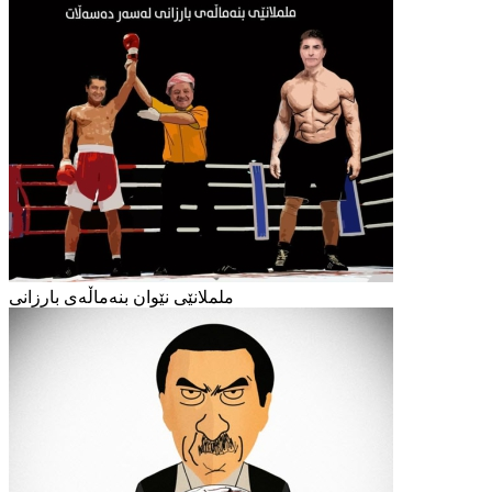
ململانێی نێوان بنەماڵەی بارزانی