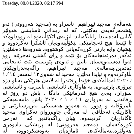
Tuesday, 08.04.2020, 06:17 PM
بنەماڵەی مەجید ئیبراهیم ناسراو بە (مەجید ھەرووتی) ئەو
پێشمەرگەیەی یەكێتی، كە لە زیندانی ئاسایشی هەولێر
گیانی لەدەستدا رایانگەیاند: لیژنەی لێكۆڵینەوە لە رووداوەكە
تا ئێستا هیچ ئەنجامێكی لێكۆڵینەوەیان ئاشكرا نەكردووە و
پێشیان وایە پارتی كوڕەكەیانی كوشتووە. هەروەها دەشڵێن:
ئەگەر دەرئەنجامەکان بۆ ئێمە و ڕای گشتی نەخرێتە ڕوو
ئەوا دەستەوەستان نابین و ئەوەی پێویست بێت ئەنجامی
دەدەین.
بنەماڵەی مەجید ئیبراهیم، راگەیەندراوێكیان
بڵاوكردەوە و تیایدا ده‌ڵێن: مەجید لە شەوی١٣ لەسەر
۱
٤ ⁄ ١
⁄ ٢٠٢٠ لەماڵەکەی خۆیدا ڕفێندرا لە لایەن ھێزێکی بەناو دژە
تیرۆری پارتییەوە، بە ھاوکاری ئاسایشی باسرمە و ئاسایشی
سۆران، بەبێ ھیچ فەرمانێکی دادگا . پاش دو ڕۆژ لە
ڕفاندنی لە بەرواری ١٦ ⁄ ١ ⁄ ٢٠٢٠ پاش مامەڵەیەکی
نامڕۆڤانە و دوور لە هەموو هەستێکی بەرپرسیارێتی و
ئاكارێکی ئەخڵاقی لە مەرگی چاوەڕوان نەکراوی مەجید
ئاگاداریان کردینەوە. پێیان ڕاگەیاندین کە تەرمی
کوڕەکەمان (مەجید ھەرووتی) لە پزیشکی دادوەری
ھەولێرە.
بنەماڵەکەی ئاماژه‌یان به‌وه‌شكردووه‌، لە