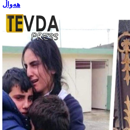
هەواڵ