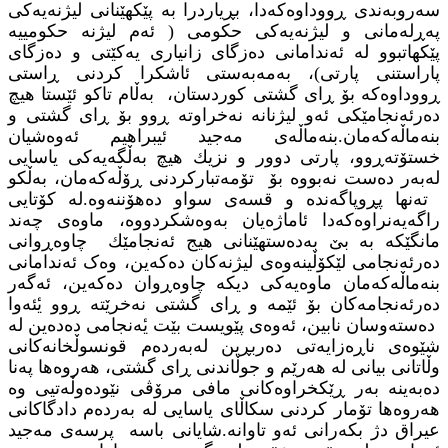
سەروبەندی ڕووداوەکەدا، بڕیاردرا بە پێکھێنانی لیژنەیەکی
پەڕلەمانی و لیژنەیەکی حکومی ( ئەم لیژنە حکومییە
پێکھاتبوو لە ئەندامانی دەزگای زانیاری یەکێتی و دەزگای
پاراستنی پارتی)، بەمەبەستی ئاشکرا کردنی ڕاستی
ڕووداوەکە بۆ ڕای گشتی کوردستان، بەڵام تاکو ئێستا ھیچ
دەرئەنجامێکی ئەو لیژنانە نەخراوتە ڕوو بۆ ڕای گشتی و
بنەماڵەکەمان.
بنەماڵەی مەجید ئیبراهیم ئه‌وه‌شیان
خستۆته‌ڕوو، پارتی دوور و نزیك ھیچ بەڵگەیەکی یاسایی
لەبەر دەست نەبووە بۆ تۆمەتبارکردنی ڕۆڵەکەمان، بەڵکو
تەنھا پڕوپاگەندە و قسەی سواو دەھۆننەوە.
له‌ كۆتایی
راگه‌یه‌نراوه‌كه‌دا ئاماژه‌یان به‌وه‌شكردووه‌، ماوەی چەند
مانگێکە بە بێ بەدەستهێنانی هیج ئەنجامێك چاوەڕوانی
دەرئەنجامی لێکۆڵینەوەی لیژنەکان دەکەین، وەک ئەندامانی
بنەماڵەکەمان ماوەیەکی دیکە چاوەڕوان دەکەین، ئەگەر
دەرئەنجامەکان بۆ ئێمە و ڕای گشتی نەخرێتە ڕوو یٔئەوا
دەستەوسان نابین، ئەوەی پێویست بێت یٔەنجامی دەدەین لە
شێوەی ناڕەزایەتی دەربڕین لەبەردەم قونسوڵخانەکانی
وڵاتانی بیانی لە ھەرێم و جوڵاندنی ڕای گشتی، ھەروەھا پەنا
دەبەینە بەر ڕێکخراوەکانی مافی مرۆڤی نێودەوڵەتیی وە
ھەروەھا تۆمار کردنی سکاڵای یاسایی لە بەردەم دادگاکانی
عیراق دژ بکەرانی ئەو تاوانە.
شایانی باسە پرسەی مەجید