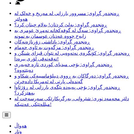
ڕەنجدەر گڕاوی: مسروور بارزانی لە مەریخ و خەلک لە
هەولێر
ڕەنجدەر گڕاوی: بەلێ کردتان! بەلام چیتان کرد؟
ڕەنجدەر گڕاوی: سەگ لە گوفەکخانە نەمڕێ عومری بە
زایەح چووە عەدنان عوسمان بە نمونە
ڕەنجدەر گڕاوی: پاداشتی زۆرناژەنەکان
ڕەنجدەر گڕاوی: مزگەوت بە ئاوی حەمام
ڕەنجدەر گڕاوی: کۆنگرەی نەتەوەیی لە نێوان ڤیزای شنگن و
تەقەتەقی لۆری بیرەدا!
ڕەنجدەر گڕاوی: بۆچی میدیای کوردی تازە خەبەری
دەبێتەوە؟
ڕەنجدەر گڕاوی: دەرگاکان بە ڕووی دیپلۆماسییەکی شکاو و
گەندەلی پارتی لە ئەمریکا دادەخرێن
ڕەنجدەر گڕاوی: بۆچی پەیەدە پێگەی بارزانی لە ڕۆژئاوا
بەهێزکرد؟
دلێر محەمەد نوری: شێروانی، بەرگریکارێکی سەرسەخت لە
میللەتێکی عەنتیکە!
هەواڵ
وتار