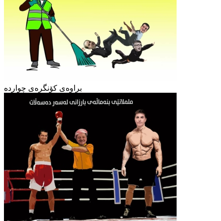
براوەی کۆنگرەی چواردە