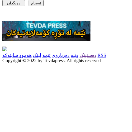
RSS
دەستپێک
وێنە
دەربارەی ئێمە
لینک
هەموو سایتەکە
Copyright © 2022 by Tevdapress. All rights reserved