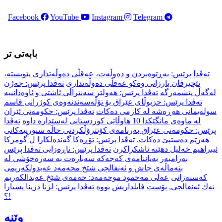
Facebook
YouTube
Instagram
Telegram
بابەتی تر
تەڤدا پرێس: بەڕێوەبردن و دەوڵەت، عەقڵی دەوڵەتداری پێویستە،
نێچیرڤان بارزانی وەکو عەقڵی دەوڵەتداری
تەڤدا پرێس: جەژن
لەگەڵ پێشمەرگە
تەڤدا پرێس: هەولێر سەنتراڵی ئاشتی و ئاوەدانییە
تەڤدا پرێس: حزبوڵای عێراق بۆ تۆڵه‌سه‌ندنه‌وه‌ی كوژرانی قاسم
سوله‌یمانی هەڕەشە له‌ كازمی ده‌كات
تەڤدا پرێس: حکومەتی ئێران
لە ماوەی مانگێکدا 10 هاوڵاتی کوردستانی لەسێدارە داوە
تەڤدا
پرێس: حكومه‌تی عێراق بەرنامەی كۆنترۆڵكردنی خاڵه‌ سنورییه‌كانی
هه‌رێم ده‌ستپێ دەکات.
تەڤدا پرێس: تۆڕه‌كا گه‌نده‌لكارا ل گومركا
ئیبراهیم خه‌لیل دهێنه‌ ئاشكراكرن
تەڤدا پرێس: ناڕەزایی تەڤدا پرێس
بەرامبەر بەیاننامەی کەجەکە سەبارەت بە سەرەخۆشی لە
بنەماڵەی جاش و ئەنفالچی شێخ محەمەد عەبدولکەریمی
کەسنەزانی
عەلی مەحمود موحەمەد: حەمەی شێخ عەبدالكەریم
نەك ئەنفالچی, پۆست فایلداریش بووە
تەڤدا پرێس: لژنا دزینا پسیارا
!؟
وێنە