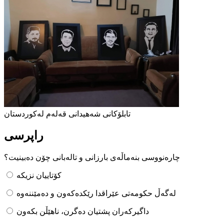
تابلۆکانی شەهیدانی قەلەم لەکوردستان
راپرسی
چارەنووسی بنەماڵەی بارزانی و تالەبانی چۆن دەبینیت؟
کۆتاییان نزیکە
لەگەڵ حکومەتی عێراقدا رێکدەکەون و دەمێننەوە
داگیرکەران پشتیان دەگرن، ناهێڵن بکەون