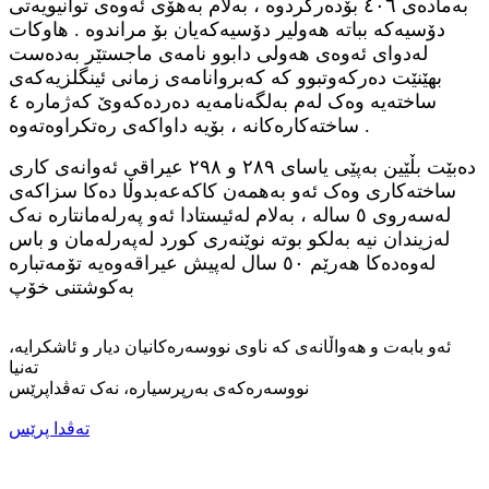
بەمادەی ٤٠٦ بۆدەرکردوە ، بەلام بەهۆی ئەوەی توانیویەتی
دۆسیەکە بباتە هەولیر دۆسیەکەیان بۆ مراندوە . هاوکات
لەدوای ئەوەی هەولی دابوو نامەی ماجستێر بەدەست
بهێنێت دەرکەوتبوو کە کەبروانامەی زمانی ئینگلزیەکەی
ساختەیە وەک لەم بەلگەنامەیە دەردەکەوێ کەژمارە ٤
ساختەکارەکانە ، بۆیە داواکەی رەتکراوەتەوە .
دەبێت بڵێین بەپێی یاسای ٢٨٩ و ٢٩٨ عیراقی ئەوانەی کاری
ساختەکاری وەک ئەو بەهمەن کاکەعەبدوڵا دەکا سزاکەی
لەسەروی ٥ سالە ، بەلام لەئیستادا ئەو پەرلەمانتارە نەک
لەزیندان نیە بەلکو بوتە نوێنەری کورد لەپەرلەمان و باس
لەوەدەکا هەرێم ٥٠ سال لەپیش عیراقەوەیە تۆمەتبارە
بەکوشتنی خۆپ
ئەو بابەت و هەواڵانەی کە ناوی نووسەرەکانیان دیار و ئاشکرایە،
تەنیا
نووسەرەکەی بەرپرسیارە، نەک تەڤداپرێس
تەڤدا پرێس