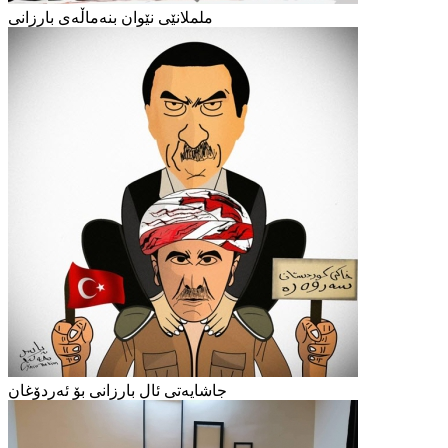
ململانێی نێوان بنەماڵەی بارزانی
جاشایەتی ئال بارزانی بۆ ئەردۆغان