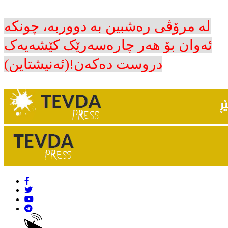
لە مرۆڤی رەشبین بە دووربە، چونکە
ئەوان بۆ هەر چارەسەرێک کێشەیەک
دروست دەکەن!(ئەنیشتاین)