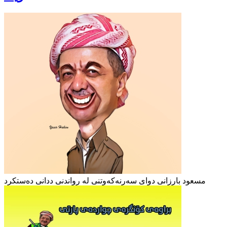
مسعود بارزانی دوای سەرنەکەوتنی لە رواندنی ددانی دەستکرد