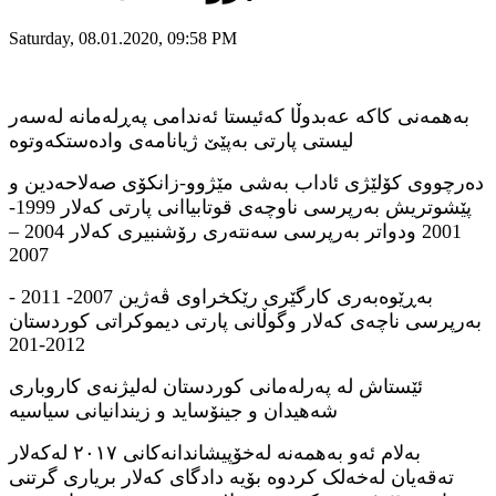
Saturday, 08.01.2020, 09:58 PM
بەهمەنی کاکە عەبدوڵا کەئیستا ئەندامی پەڕلەمانە لەسەر
لیستی پارتی بەپێێ ژیانامەی وادەستکەوتوە
دەرچووی كۆلێژى ئاداب به‌شى مێژوو-زانكۆى صه‌لاحه‌دین و
پێشوتریش به‌رپرسى ناوچه‌ى قوتابیاانی پارتی کەلار 1999-
2001 ودواتر به‌رپرسى سه‌نته‌رى رۆشنبیرى كه‌لار 2004 –
2007
- به‌ڕێوه‌به‌رى كارگێرى رێكخراوى ڤه‌ژین 2007- 2011
به‌رپرسى ناچه‌ى كه‌لار وگوڵانى پارتى دیموكراتى كوردستان
2012-201
ئێستاش لە پەرلەمانی کوردستان لەلیژنەی كاروباری
شه‌هیدان و جینۆساید و زیندانیانی سیاسیە
بەلام ئەو بەهمەنە لەخۆپیشاندانەکانی ٢٠١٧ لەکەلار
تەقەیان لەخەلک کردوە بۆیە دادگای کەلار بریاری گرتنی