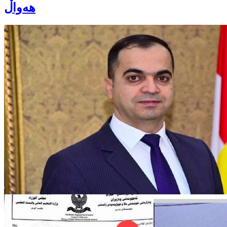
هەواڵ