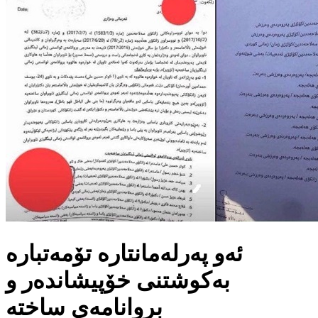
ئەو پەرلەمانتارە تۆمەتبارە
بەکوشتنی خۆپیشاندەر و
بروانامەی ساختە