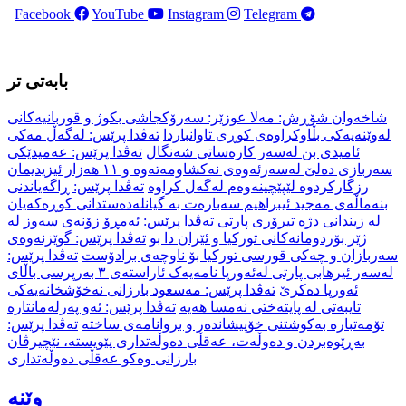
Facebook
YouTube
Instagram
Telegram
بابەتی تر
شاخەوان شۆڕش: مەلا عوزێر: سەرۆکجاشی بکوژ و قوربانیەکانی
لەوێنەیەکی بڵاوکراوەی کوڕی تاوانباردا
تەڤدا پرێس: لەگەڵ مەکی
ئامیدی بن لەسەر کارەساتی شەنگال
تەڤدا پرێس: عەمیدێكی
سەربازی دەلێ لەسەرئەوەی نەکشاومەتەوە و ١١ هەزار ئیزیدیمان
رزگارکردوە لێپێچینەوەم لەگەل کراوە
تەڤدا پرێس: ڕاگەیاندنی
بنەماڵەی مەجید ئیبراهیم سەبارەت بە گیانلەدەستدانی کوڕەکەیان
لە زیندانی دژە تیرۆری پارتی
تەڤدا پرێس: ئەمڕۆ زۆنەی سەوز لە
ژێر بۆردومانەکانی تورکیا و ئێران دا بو
تەڤدا پرێس: گوێزنەوەی
سەربازان و چەکی قورسی تورکیا بۆ ناوچەی برادۆست
تەڤدا پرێس:
لەسەر ئیرهابی پارتی لەئەورپا نامەیەک ئاراستەی ٣ بەرپرسی باڵای
ئەورپا دەکرێ
تەڤدا پرێس: مەسعود بارزانی نەخۆشخانەیەکی
تایبەتی لە پایتەختی نەمسا هەیە
تەڤدا پرێس: ئەو پەرلەمانتارە
تۆمەتبارە بەکوشتنی خۆپیشاندەر و بروانامەی ساختە
تەڤدا پرێس:
بەڕێوەبردن و دەوڵەت، عەقڵی دەوڵەتداری پێویستە، نێچیرڤان
بارزانی وەکو عەقڵی دەوڵەتداری
وێنە