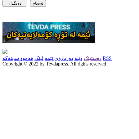
RSS
دەستپێک
وێنە
دەربارەی ئێمە
لینک
هەموو سایتەکە
Copyright © 2022 by Tevdapress. All rights reserved