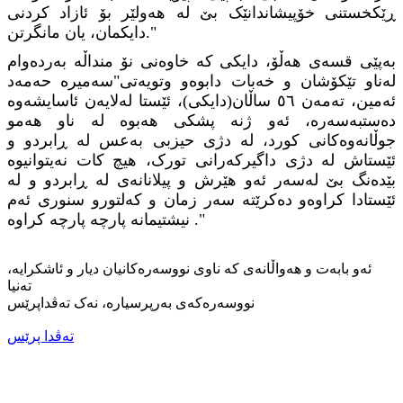
ڕێکخستنی خۆپیشاندانێک بێ لە هەولێر بۆ ئازاد کردنی
."
دایکمان، یان مانگرتن
بەپێی قسەی هەڵۆ، دایكی كە خاوەنی نۆ منداڵە بەردەوام
لەناو تێکۆشان و خەبات دابوەو وتویەتی"سەمیرە حەمەد
ئەمین، تەمەن ٥٦ ساڵان(دایكی)، ئێستا لەلایەن ئاسایشەوە
دەستبەسەرە، ئەو ژنە پشکی هەبوە لە ناو هەمو
جوڵانەوەکانی کورد، لە دژی حیزبی بەعس لە ڕابردو و
ئێستاش لە دژی داگیرکەرانی تورک، هیچ کات نەیتوانیوە
بێدەنگ بێ لەسەر ئەو هێرش و پیلانانەی لە ڕابردو و لە
ئێستادا کراوەو دەکرێتە سەر زمان و کەلتورو سنوری ئەم
."
نیشتیمانە پارچە پارچە کراوە
ئەو بابەت و هەواڵانەی کە ناوی نووسەرەکانیان دیار و ئاشکرایە،
تەنیا
نووسەرەکەی بەرپرسیارە، نەک تەڤداپرێس
تەڤدا پرێس