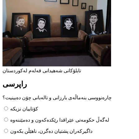
تابلۆکانی شەهیدانی قەلەم لەکوردستان
راپرسی
چارەنووسی بنەماڵەی بارزانی و تالەبانی چۆن دەبینیت؟
کۆتاییان نزیکە
لەگەڵ حکومەتی عێراقدا رێکدەکەون و دەمێننەوە
داگیرکەران پشتیان دەگرن، ناهێڵن بکەون