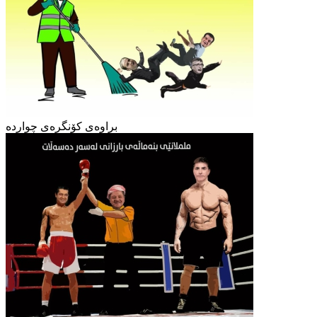
براوەی کۆنگرەی چواردە