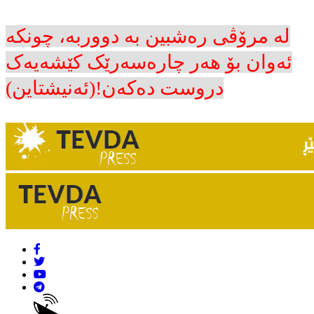
لە مرۆڤی رەشبین بە دووربە، چونکە
ئەوان بۆ هەر چارەسەرێک کێشەیەک
دروست دەکەن!(ئەنیشتاین)