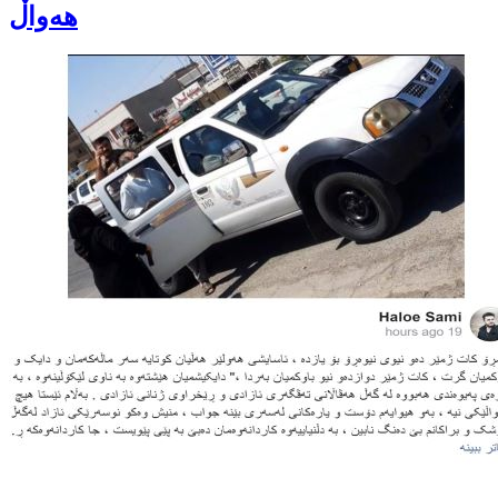
هەواڵ