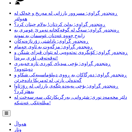
ڕەنجدەر گڕاوی: مسروور بارزانی لە مەریخ و خەلک لە
هەولێر
ڕەنجدەر گڕاوی: بەلێ کردتان! بەلام چیتان کرد؟
ڕەنجدەر گڕاوی: سەگ لە گوفەکخانە نەمڕێ عومری بە
زایەح چووە عەدنان عوسمان بە نمونە
ڕەنجدەر گڕاوی: پاداشتی زۆرناژەنەکان
ڕەنجدەر گڕاوی: مزگەوت بە ئاوی حەمام
ڕەنجدەر گڕاوی: کۆنگرەی نەتەوەیی لە نێوان ڤیزای شنگن و
تەقەتەقی لۆری بیرەدا!
ڕەنجدەر گڕاوی: بۆچی میدیای کوردی تازە خەبەری
دەبێتەوە؟
ڕەنجدەر گڕاوی: دەرگاکان بە ڕووی دیپلۆماسییەکی شکاو و
گەندەلی پارتی لە ئەمریکا دادەخرێن
ڕەنجدەر گڕاوی: بۆچی پەیەدە پێگەی بارزانی لە ڕۆژئاوا
بەهێزکرد؟
دلێر محەمەد نوری: شێروانی، بەرگریکارێکی سەرسەخت لە
میللەتێکی عەنتیکە!
هەواڵ
وتار