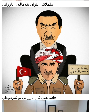
ململانێی نێوان بنەماڵەی بارزانی
جاشایەتی ئال بارزانی بۆ ئەردۆغان