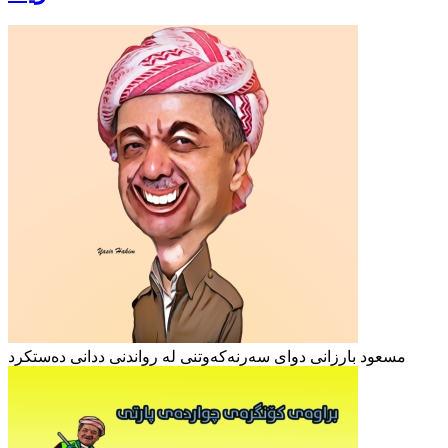
مسعود بارزانی دوای سەرنەکەوتنی لە رواندنی ددانی دەستکرد