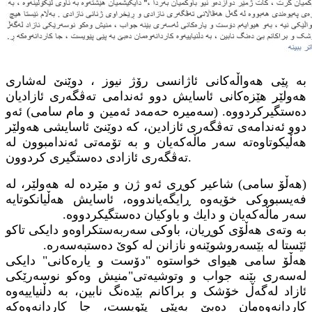
بە پێی هەواڵەکانی ئاژانسی رۆژ نیوز ، دوێنێ‌ لەشاری
هەولێر هێزەكانی ئاسایش دوو ئەندامی تەڤگەری ئازادیان
دەستگیركردووە.
(سەمیرە حەمەد ئەمین و مام سامی) ئەو
دوو ئەندامەی تەڤگەری ئازادین، كە دوێنێ‌ ئاسایشی هەولێر
هەڵیكوتاوەتە سەر ماڵەكەیان و بە تۆمەتی ئەندامبوون لە
تەڤگەری ئازادی دەستگیری كردوون.
(هەڵۆ سامی) شاعیر
كوڕی ئەو ژن و مێردە
لە هەولێر، لە
فەیسبووكی خۆیەوە ڕایگەیاندووە، ئاسایش هەڵیانكوتایە
سەر ماڵەكەیان و دایك و باوكیان دەستگیكردووە.
بە وتەی هەڵۆی كوڕیان، باوكی سەربەستكراوەو دایكی تاكو
ئێستا لە بێسەروشوێنەو نازانن لە كوێ دەستبەسەرە.
هەڵۆ سامی هیوای خواستوە "دۆست و یارەکانی" دایكی
لەسەری بێنە جواب و وتوشیەتی"منیش وەکو نوسەرێکی
ئازاد لەگەڵ خۆشک و براکانم بێدەنگ نابین، بە دڵنیاییەوە
کاردانەوەمان دەبێ بەپێی پێویست، جا کاردانەوەکە